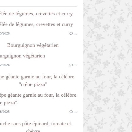
lée de légumes, crevettes et curry
5/2026
…
Bourguignon végétarien
2/2026
…
e géante garnie au four, la célèbre
"crêpe pizza"
8/2025
…
iche sans pâte épinard, tomate et
chèvre