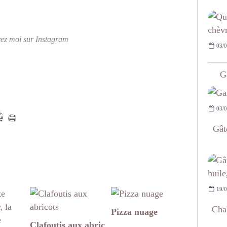
vez moi sur Instagram
03/0
G
03/0
Gât
19/0
Cha
Pizza nuage
Clafoutis aux abric