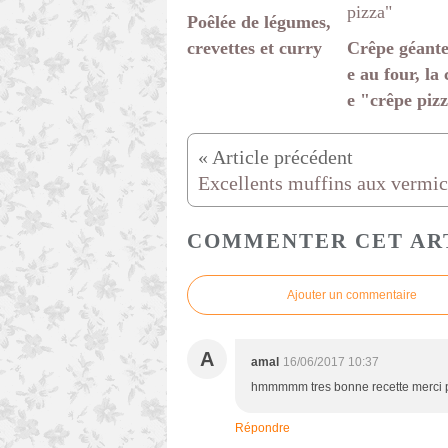
Poêlée de légumes,
crevettes et curry
Crêpe géante
e au four, la 
e "crêpe piz
COMMENTER CET AR
Ajouter un commentaire
A
amal
16/06/2017 10:37
hmmmmm tres bonne recette merci po
Répondre