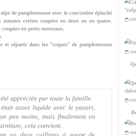
a pulpe de pamplemousse avec le concombre épluché
23/0
es tomates cerises coupées en deux ou en quatre.
et coupées en petits morceaux.
e.
er et répartir dans les "coques" de pamplemousse
16/0
Qu
 été appréciée par toute la famille.
03/0
 était assez liquide avec le yaourt,
Bo
 un peu moins, mais finalement en
rniture, cela convient.
19/0
ne ou deux cuillères à soupe de