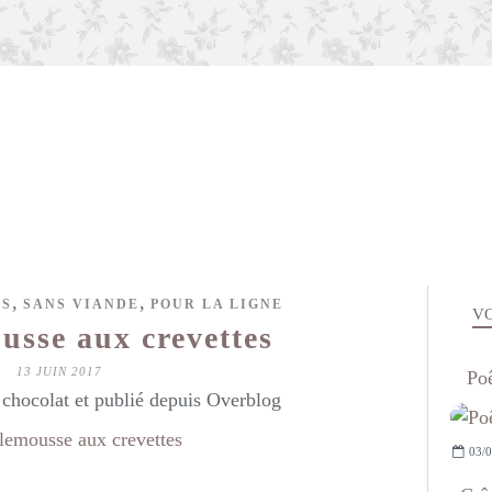
,
,
ES
SANS VIANDE
POUR LA LIGNE
VO
sse aux crevettes
13 JUIN 2017
Poê
hocolat et publié depuis Overblog
03/0