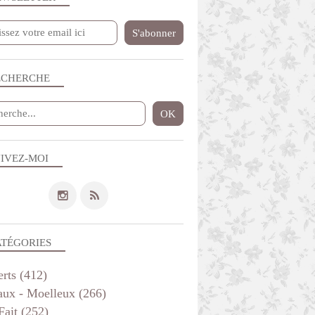
ECHERCHE
IVEZ-MOI
ATÉGORIES
erts
(412)
aux - Moelleux
(266)
Fait
(252)