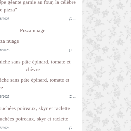
8/2025
…
Pizza nuage
8/2025
…
iche sans pâte épinard, tomate et
chèvre
8/2025
…
uchées poireaux, skyr et raclette
5/2024
…