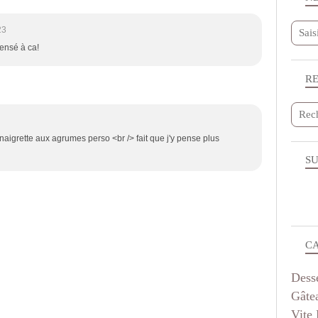
23
pensé à ca!
R
inaigrette aux agrumes perso <br /> fait que j'y pense plus
SU
C
Dess
Gâte
Vite 