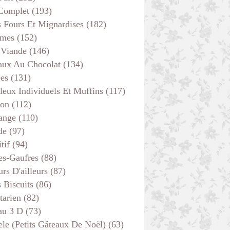
 Complet
(193)
s Fours Et Mignardises
(182)
mes
(152)
 Viande
(146)
aux Au Chocolat
(134)
ées
(131)
leux Individuels Et Muffins
(117)
son
(112)
ange
(110)
de
(97)
tif
(94)
es-Gaufres
(88)
rs D'ailleurs
(87)
s Biscuits
(86)
tarien
(82)
au 3 D
(73)
ele (petits Gâteaux De Noël)
(63)