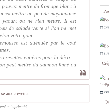
s pouvez mettre du fromage blanc à
Poê
 aussi mettre un peu de mayonnaise
 yaourt ou ne rien mettre. Il est
peu de salade verte si l'on ne met
03/0
elon votre gout.
mousse est atténuée par le coté
ttes.
11/0
 crevettes entières pour la déco.
Crêp
, on peut mettre du saumon fumé ou
23/0
e aux crevettes
Qu
ersion imprimable