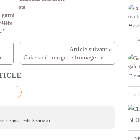
ots
 garni
célèbr
05/1
za"
G
Excellents muffins aux vermicelles de chocolat
Cake salé courgette fromage de chèvre
TICLE
19/0
CH
BLO
ur le partage<br /> <br /> a++++
N