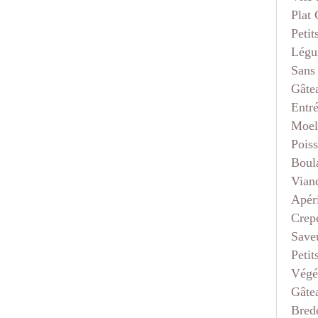
Plat
Petit
Légu
Sans
Gâte
Entr
Moel
Pois
Boul
Vian
Apéri
Crep
Saveu
Petit
Végé
Gâte
Bred