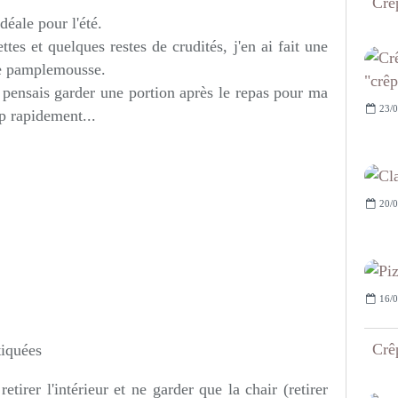
Crêp
déale pour l'été.
es et quelques restes de crudités, j'en ai fait une
 de pamplemousse.
 pensais garder une portion après le repas pour ma
23/0
op rapidement...
20/0
16/0
Crêp
tiquées
irer l'intérieur et ne garder que la chair (retirer