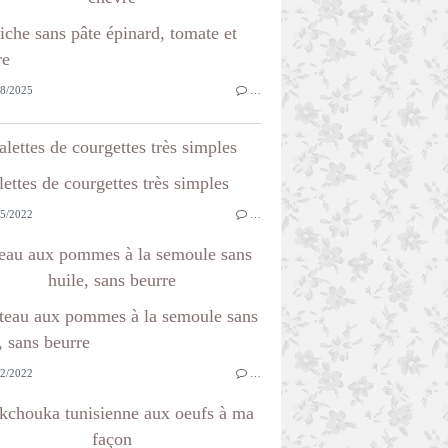
8/2025
…
alettes de courgettes très simples
5/2022
…
eau aux pommes à la semoule sans
huile, sans beurre
2/2022
…
kchouka tunisienne aux oeufs à ma
façon