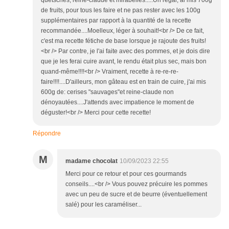
quetsches, reine-claude et mirabelles.....Un régal, ai mis 700g
de fruits, pour tous les faire et ne pas rester avec les 100g
supplémentaires par rapport à la quantité de la recette
recommandée....Moelleux, léger à souhait!<br /> De ce fait,
c'est ma recette fétiche de base lorsque je rajoute des fruits!
<br /> Par contre, je l'ai faite avec des pommes, et je dois dire
que je les ferai cuire avant, le rendu était plus sec, mais bon
quand-même!!!!<br /> Vraiment, recette à re-re-re-
faire!!!!....D'ailleurs, mon gâteau est en train de cuire, j'ai mis
600g de: cerises "sauvages"et reine-claude non
dénoyautées....J'attends avec impatience le moment de
déguster!<br /> Merci pour cette recette!
Répondre
M
madame chocolat
10/09/2023 22:55
Merci pour ce retour et pour ces gourmands
conseils....<br /> Vous pouvez précuire les pommes
avec un peu de sucre et de beurre (éventuellement
salé) pour les caraméliser...