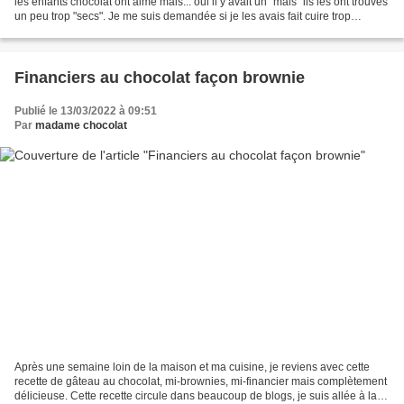
les enfants chocolat ont aimé mais... oui il y avait un "mais" ils les ont trouvés
un peu trop "secs". Je me suis demandée si je les avais fait cuire trop
longtemps ou si...
Financiers au chocolat façon brownie
Publié le 13/03/2022 à 09:51
Par
madame chocolat
Après une semaine loin de la maison et ma cuisine, je reviens avec cette
recette de gâteau au chocolat, mi-brownies, mi-financier mais complètement
délicieuse. Cette recette circule dans beaucoup de blogs, je suis allée à la