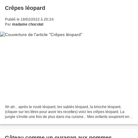
Crêpes léopard
Publié le 18/02/2022 à 20:24
Par
madame chocolat
Ah ah... après le roulé léopard, les sablés léopard, la brioche léopard,
(cliquer sur les titres pour avoir les recettes) voici les crêpes léopard. La
jungle s'invite une fois de plus dans ma cuisine... Mes enfants soupirent en
me regardant faire, moi...
Gâteau comme un ouragan aux pommes