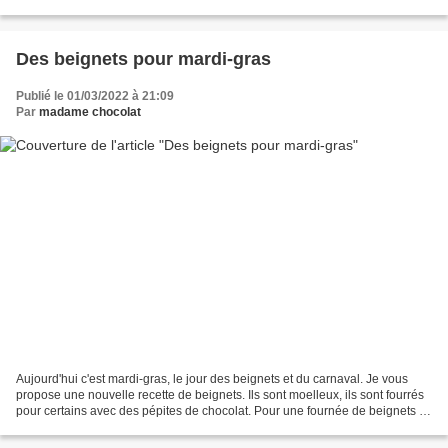
source chez Pounchki pour...
Des beignets pour mardi-gras
Publié le 01/03/2022 à 21:09
Par
madame chocolat
Aujourd'hui c'est mardi-gras, le jour des beignets et du carnaval. Je vous
propose une nouvelle recette de beignets. Ils sont moelleux, ils sont fourrés
pour certains avec des pépites de chocolat. Pour une fournée de beignets :
280 g de farine 20 g de...