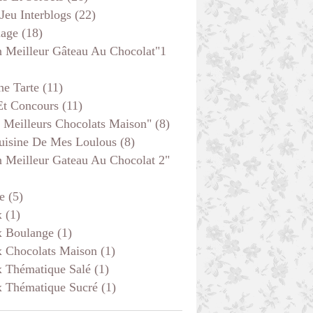
 Jeu Interblogs
(22)
age
(18)
 Meilleur Gâteau Au Chocolat"1
he Tarte
(11)
Et Concours
(11)
 Meilleurs Chocolats Maison"
(8)
uisine De Mes Loulous
(8)
 Meilleur Gateau Au Chocolat 2"
e
(5)
x
(1)
x Boulange
(1)
x Chocolats Maison
(1)
x Thématique Salé
(1)
x Thématique Sucré
(1)