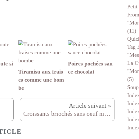
Petit
From
"mon
(11)
Quic
Tag 
"mes
La C
ute si
Poires pochées sau
"mon
Tiramisu aux frais
ce chocolat
(5)
es comme une bom
Soup
be
Inde
Inde
Inde
Croissants briochés sans oeuf ni beurre
Inde
Inde
TICLE