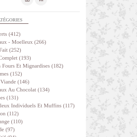
ATÉGORIES
erts
(412)
aux - Moelleux
(266)
Fait
(252)
 Complet
(193)
s Fours Et Mignardises
(182)
mes
(152)
 Viande
(146)
aux Au Chocolat
(134)
ées
(131)
leux Individuels Et Muffins
(117)
son
(112)
ange
(110)
de
(97)