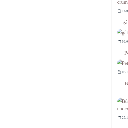
14/0
gâ
03/0
P
03/1
B
25/1