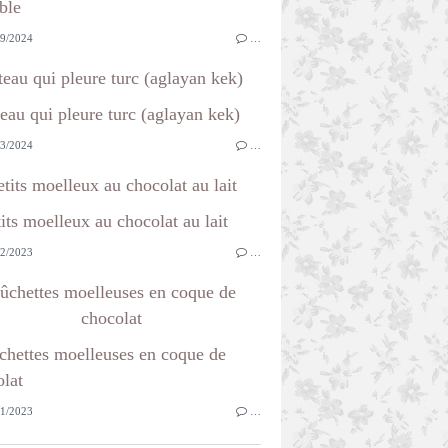
9/2024
…
teau qui pleure turc (aglayan kek)
3/2024
…
etits moelleux au chocolat au lait
2/2023
…
ûchettes moelleuses en coque de
chocolat
1/2023
…