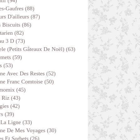
tif
(94)
es-Gaufres
(88)
rs D'ailleurs
(87)
s Biscuits
(86)
tarien
(82)
au 3 D
(73)
ele (petits Gâteaux De Noël)
(63)
emets
(59)
s
(53)
ine Avec Des Restes
(52)
ine Franc Comtoise
(50)
momix
(45)
 Riz
(43)
gies
(42)
rs
(39)
 La Ligne
(33)
ine De Mes Voyages
(30)
s Et Sorbets
(26)