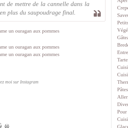
Apéri
ent de mettre de la cannelle dans la
Crep
en plus du saupoudrage final.
Saveu
Petit
Végé
Gâte
Bred
Entr
Tarte
Cuis
Cuis
Ther
vez moi sur Instagram
Pâtes
Aller
Dive
Pour
Cuis
Glace