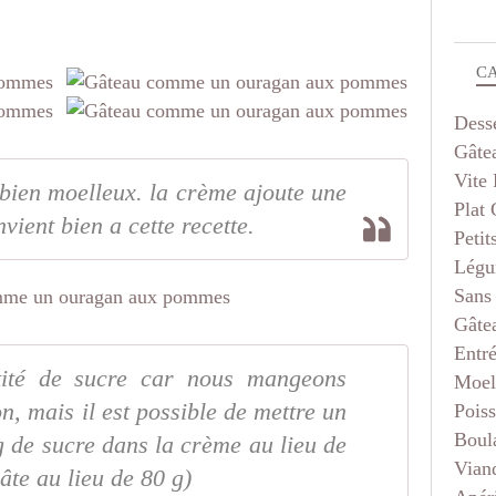
C
Dess
Gâte
Vite 
t bien moelleux. la crème ajoute une
Plat
nvient bien a cette recette.
Petit
Légu
Sans
Gâte
Entr
tité de sucre car nous mangeons
Moel
n, mais il est possible de mettre un
Pois
Boul
g de sucre dans la crème au lieu de
Vian
âte au lieu de 80 g)