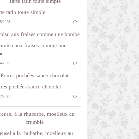
Tarte tatin toute simple
5/2025
…
misu aux fraises comme une bombe
4/2025
…
Poires pochées sauce chocolat
2/2025
…
reusel à la rhubarbe, moelleux au
crumble