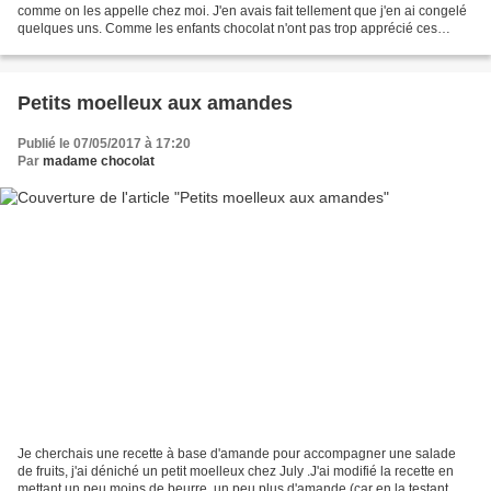
comme on les appelle chez moi. J'en avais fait tellement que j'en ai congelé
quelques uns. Comme les enfants chocolat n'ont pas trop apprécié ces
brioches décongelées, j'ai choisi...
Petits moelleux aux amandes
Publié le 07/05/2017 à 17:20
Par
madame chocolat
Je cherchais une recette à base d'amande pour accompagner une salade
de fruits, j'ai déniché un petit moelleux chez July .J'ai modifié la recette en
mettant un peu moins de beurre, un peu plus d'amande (car en la testant