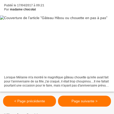
Publié le 17/04/2017 à 09:21
Par
madame chocolat
Lorsque Mélanie m'a montré le magnifique gâteau chouette qu'elle avait fait
pour l'anniversaire de sa fille, j'ai craqué, il était trop choupinou....Il me fallait
pourtant une occasion pour le faire, mais n'ayant pas d'anniversaire prévu
avant plusieurs...
< Page précédente
Page suivante >