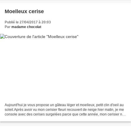
Moelleux cerise
Publié le 27/04/2017 à 20:03
Par
madame chocolat
Aujourd'hui je vous propose un gâteau léger et moelleux, petit clin d'oeil au
soleil.Après avoir vu mon cerisier fleuri recouvert de neige hier matin, je me
console avec des cerises surgelées parce que cette année, mon cerisier ne
va pas être bien garni...Ce...