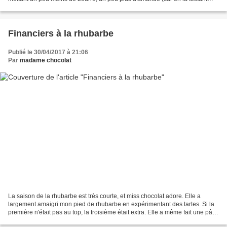
telle quelle j'ai trouvé qu'il...
Financiers à la rhubarbe
Publié le 30/04/2017 à 21:06
Par
madame chocolat
La saison de la rhubarbe est très courte, et miss chocolat adore. Elle a
largement amaigri mon pied de rhubarbe en expérimentant des tartes. Si la
première n'était pas au top, la troisième était extra. Elle a même fait une pâte
sablée maison bien meilleure...