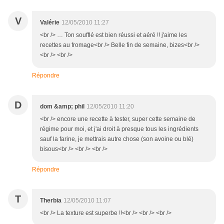
V
Valérie
12/05/2010 11:27
<br /> … Ton soufflé est bien réussi et aéré !! j'aime les
recettes au fromage<br /> Belle fin de semaine, bizes<br />
<br /> <br />
Répondre
D
dom &amp; phil
12/05/2010 11:20
<br /> encore une recette à tester, super cette semaine de
régime pour moi, et j'ai droit à presque tous les ingrédients
sauf la farine, je mettrais autre chose (son avoine ou blé)
bisous<br /> <br /> <br />
Répondre
T
Therbia
12/05/2010 11:07
<br /> La texture est superbe !!<br /> <br /> <br />