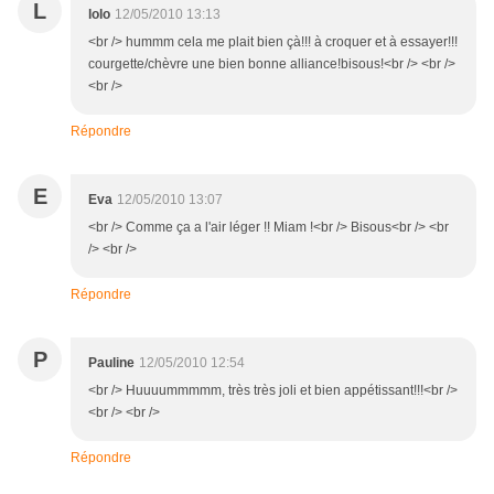
L
lolo
12/05/2010 13:13
<br /> hummm cela me plait bien çà!!! à croquer et à essayer!!!
courgette/chèvre une bien bonne alliance!bisous!<br /> <br />
<br />
Répondre
E
Eva
12/05/2010 13:07
<br /> Comme ça a l'air léger !! Miam !<br /> Bisous<br /> <br
/> <br />
Répondre
P
Pauline
12/05/2010 12:54
<br /> Huuuummmmm, très très joli et bien appétissant!!!<br />
<br /> <br />
Répondre