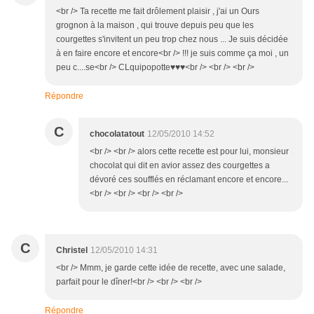
<br /> Ta recette me fait drôlement plaisir , j'ai un Ours
grognon à la maison , qui trouve depuis peu que les
courgettes s'invitent un peu trop chez nous ... Je suis décidée
à en faire encore et encore<br /> !!! je suis comme ça moi , un
peu c....se<br /> CLquipopotte♥♥♥<br /> <br /> <br />
Répondre
C
chocolatatout
12/05/2010 14:52
<br /> <br /> alors cette recette est pour lui, monsieur
chocolat qui dit en avior assez des courgettes a
dévoré ces soufflés en réclamant encore et encore...
<br /> <br /> <br /> <br />
C
Christel
12/05/2010 14:31
<br /> Mmm, je garde cette idée de recette, avec une salade,
parfait pour le dîner!<br /> <br /> <br />
Répondre