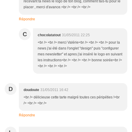
recevant ta news le logo de ton blog, comment fais-tu pour le
placer , merci d'avance.<br /> <br /> <br />
Répondre
C
chocolatatout
31/05/2011 22:25
<br /> <br /> merci Valérie<br /> <br /> <br /> pour la
news j'ai été dans l'onglet "design" puis "configurer
mes newsletter" et apres j'ai inséré le logo en suivant
les instructions<br /> <br /> <br /> bonne soirée<br />
<br /> <br /> <br />
D
doudoute
31/05/2011 16:42
<br /> délicieuse cette tarte malgré toutes ces péripéties !<br
/> <br /> <br />
Répondre