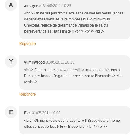
A
amaryves
31/05/2011 10:27
<br /> On ne fait pas d'omelette sans casser les oeufs..;et pas
de tartelettes sans les faire tomber ( bravo mini- miss
Chocolat, réflexe de gourmande ?)mais on le sait ta
persévérance est sans limite !!!<br /> <br /> <br />
Répondre
Y
yummyfood
31/05/2011 10:25
<br /> Et bein...quelles aventures!!! ta tarte en tout les cas a
l'air super bonne. Je garde ta recette.<br /> Bisous<br /> <br
/> <br />
Répondre
E
Eva
31/05/2011 10:03
<br /> Oh ma pauvre quelle aventure !! Bravo quand même
elles sont superbes !<br /> Bises<br /> <br /> <br />