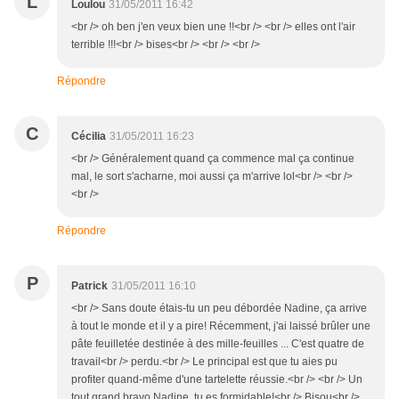
L
Loulou
31/05/2011 16:42
<br /> oh ben j'en veux bien une !!<br /> <br /> elles ont l'air
terrible !!!<br /> bises<br /> <br /> <br />
Répondre
C
Cécilia
31/05/2011 16:23
<br /> Généralement quand ça commence mal ça continue
mal, le sort s'acharne, moi aussi ça m'arrive lol<br /> <br />
<br />
Répondre
P
Patrick
31/05/2011 16:10
<br /> Sans doute étais-tu un peu débordée Nadine, ça arrive
à tout le monde et il y a pire! Récemment, j'ai laissé brûler une
pâte feuilletée destinée à des mille-feuilles ... C'est quatre de
travail<br /> perdu.<br /> Le principal est que tu aies pu
profiter quand-même d'une tartelette réussie.<br /> <br /> Un
tout grand bravo Nadine, tu es formidable!<br /> Bisou<br />