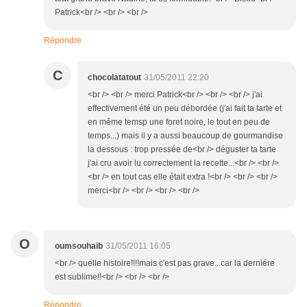
Patrick<br /> <br /> <br />
Répondre
C
chocolatatout
31/05/2011 22:20
<br /> <br /> merci Patrick<br /> <br /> <br /> j'ai
effectivement été un peu débordée (j'ai fait ta tarte et
en même temsp une foret noire, le tout en peu de
temps...) mais il y a aussi beaucoup de gourmandise
la dessous : trop pressée de<br /> déguster ta tarte
j'ai cru avoir lu correctement la recette...<br /> <br />
<br /> en tout cas elle était extra !<br /> <br /> <br />
merci<br /> <br /> <br /> <br />
O
oumsouhaib
31/05/2011 16:05
<br /> quelle histoire!!!!mais c'est pas grave...car la derniére
est sublime!!<br /> <br /> <br />
Répondre