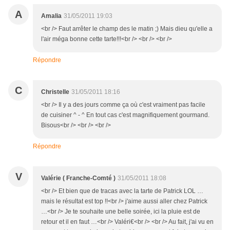
A
Amalia
31/05/2011 19:03
<br /> Faut arrêter le champ des le matin ;) Mais dieu qu'elle a
l'air méga bonne cette tarte!!!<br /> <br /> <br />
Répondre
C
Christelle
31/05/2011 18:16
<br /> Il y a des jours comme ça où c'est vraiment pas facile
de cuisiner ^ - ^ En tout cas c'est magnifiquement gourmand.
Bisous<br /> <br /> <br />
Répondre
V
Valérie ( Franche-Comté )
31/05/2011 18:08
<br /> Et bien que de tracas avec la tarte de Patrick LOL …
mais le résultat est top !!<br /> j'aime aussi aller chez Patrick
…<br /> Je te souhaite une belle soirée, ici la pluie est de
retour et il en faut …<br /> Valéri€<br /> <br /> Au fait, j'ai vu en