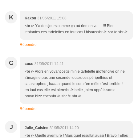
K
Kakou
31/05/2011 15:08
<br /> Y'a des jours comme ça où rien en va .... !!! Bien
tentantes ces tartelettes en tout cas ! bisous<br /> <br /> <br />
Répondre
C
coco
31/05/2011 14:41
<br /> Alors en voyant cette minie tartelette inoffencive on ne
s'imagine pas une seconde toutes ces péripéthies et
catastrophes , haaaa quand le sort s'en mêle c'est terrible !!
en tout cas elle est bien<br /> belle , bien appétissante ...
bravo bizz coco<br /> <br /> <br />
Répondre
J
Julie_Cuisine
31/05/2011 14:20
<br /> Quelle aventure ! Mais quel résultat aussi ! Bravo ! Elles