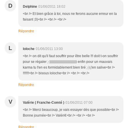
D
Delphine
01/06/2011 18:02
<br /> Et bien grâce à toi, nous ne ferons aucune erreur en la
faisant ;0)<br /> <br /> <br />
Répondre
L
loloche
01/06/2011 13:00
<br /> on dit qu'il faut souffrir pour être belle !!! doit t-on souffrir
pour se régaler ;-)))))))))))))))))))))))) enfin pour un mauvais
karma tu t'en es formidablement bien tiré ;-) j'en salive<br />
!!!!!!!<br /> bisous loloche<br /> <br /> <br />
Répondre
V
Valérie ( Franche-Comté )
01/06/2011 07:00
<br /> Merci beaucoup, je vais essayer dès que possible<br />
Bonne journée<br /> Valéri€<br /> <br /> <br />
Répondre