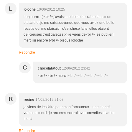
L
loloche
10/06/2012 10:25
bonjourrrr ;-)<br /> j'avais une boite de crabe dans mon
placard et je me suis souvenue que vous aviez une belle
recette qui me plaisait !! c'est chose faite, elles étaient
délicieuses c'est galettes ;-) je viens de<br /> les publier !
merciiiii encore !<br /> bisous loloche
Répondre
C
chocolatatout
12/06/2012 23:42
<br /> <br /> merciii<br /> <br /> <br /> <br />
R
regine
14/02/2012 21:07
je viens de les faire pour mon "amoureux ...une tuerie!!!
vraiment merci .je recommencerai avec crevettes et autre
merci
Répondre