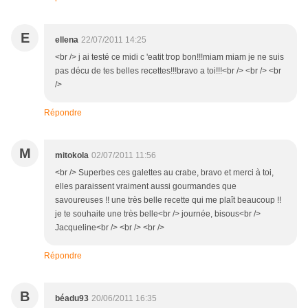
E
ellena
22/07/2011 14:25
<br /> j ai testé ce midi c 'eatit trop bon!!!miam miam je ne suis
pas décu de tes belles recettes!!!bravo a toi!!!<br /> <br /> <br
/>
Répondre
M
mitokola
02/07/2011 11:56
<br /> Superbes ces galettes au crabe, bravo et merci à toi,
elles paraissent vraiment aussi gourmandes que
savoureuses !! une très belle recette qui me plaît beaucoup !!
je te souhaite une très belle<br /> journée, bisous<br />
Jacqueline<br /> <br /> <br />
Répondre
B
béadu93
20/06/2011 16:35