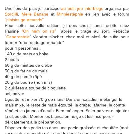
Une fois de plus je participe
au petit jeu interblogs
organisé par
Sorcilili
,
Melle Banane
et
Minniestephie
en lien avec le forum
"
plaisirs gourmands"
Pour cette nouvelle édition, je dois choisir une recette chez
Pauline
"On nem on riz"
après le tirage au sort, Rebecca
"
Cenerentola
" viendra piocher chez moi et ainsi de suite pour
former "une ronde gourmande"
pour 4 personnes
:
140 g de maïs en boite
2 oeufs
60 g de miettes de crabe
50 g de farine de maïs
40 g de comté râpé
20 g de beurre (non mis)
2 cuillères à soupe de ciboulette
sel, poivre
Egoutter et mixer 70 g de maïs. Dans un saladier, mélanger le
mais mixé, le reste de maïs égoutté, la crabe, lafarine, le comté
râpé et les jaunes d'oeufs. Bien mélanger. Saler poivrer et ajouter
la ciboulette. Monter les blancs en neige et les incorporer
délicatement à la préparation.
Disposer des petits tas dans une poele graissée et chauffée (moi
j'ai mis des emporte pièce ronds dans la poele et versé un peu