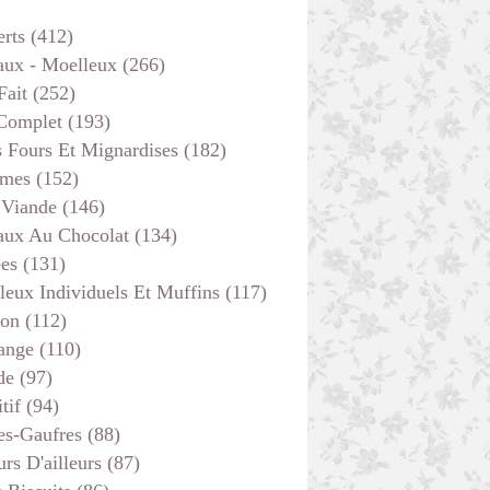
erts
(412)
aux - Moelleux
(266)
Fait
(252)
 Complet
(193)
s Fours Et Mignardises
(182)
mes
(152)
 Viande
(146)
aux Au Chocolat
(134)
ées
(131)
leux Individuels Et Muffins
(117)
son
(112)
ange
(110)
de
(97)
tif
(94)
es-Gaufres
(88)
rs D'ailleurs
(87)