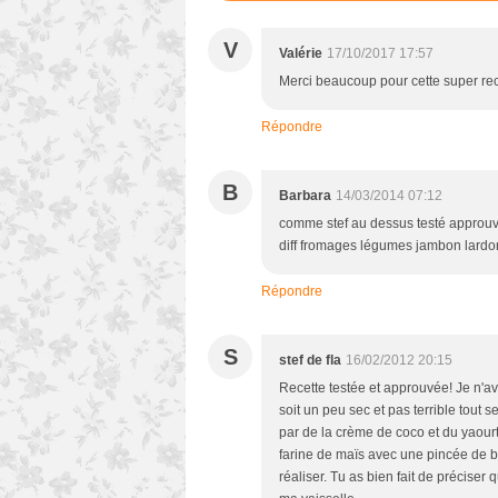
V
Valérie
17/10/2017 17:57
Merci beaucoup pour cette super rec
Répondre
B
Barbara
14/03/2014 07:12
comme stef au dessus testé approuvé<
diff fromages légumes jambon lardo
Répondre
S
stef de fla
16/02/2012 20:15
Recette testée et approuvée! Je n'av
soit un peu sec et pas terrible tou
par de la crème de coco et du yaour
farine de maïs avec une pincée de bi
réaliser. Tu as bien fait de préciser 