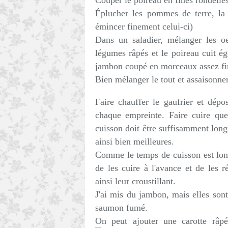
Couper le poireau en fines rondelles 
Éplucher les pommes de terre, la 
émincer finement celui-ci)
Dans un saladier, mélanger les o
légumes râpés et le poireau cuit ég
jambon coupé en morceaux assez fins
Bien mélanger le tout et assaisonner
Faire chauffer le gaufrier et dép
chaque empreinte. Faire cuire qu
cuisson doit être suffisamment longu
ainsi bien meilleures.
Comme le temps de cuisson est long 
de les cuire à l'avance et de les 
ainsi leur croustillant.
J'ai mis du jambon, mais elles sont
saumon fumé.
On peut ajouter une carotte râp