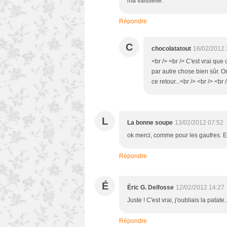
ma vaisselle.
Répondre
C
chocolatatout
16/02/2012 
<br /> <br /> C'est vrai que
par autre chose bien sûr. On 
ce retour...<br /> <br /> <br 
L
La bonne soupe
13/02/2012 07:52
ok merci, comme pour les gaufres. Et 
Répondre
É
Éric G. Delfosse
12/02/2012 14:27
Juste ! C'est vrai, j'oubliais la patat
Répondre