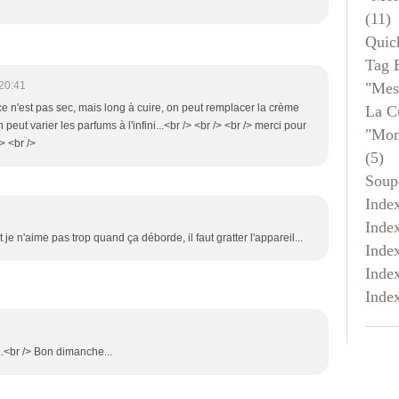
(11)
Quic
Tag 
"mes
20:41
 ce n'est pas sec, mais long à cuire, on peut remplacer la crème
La C
peut varier les parfums à l'infini...<br /> <br /> <br /> merci pour
"mon
/> <br />
(5)
Soup
Inde
Inde
je n'aime pas trop quand ça déborde, il faut gratter l'appareil...
Inde
Inde
Inde
e...<br /> Bon dimanche...