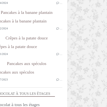
4/2024
…
Pancakes à la banane plantain
2/2024
…
Crêpes à la patate douce
1/2024
…
Pancakes aux spéculos
7/2023
…
OCOLAT À TOUS LES ÉTAGES