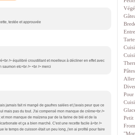
Petit
Végé
Gâte
ette, testée et approuvée
Bred
Entr
Tarte
Cuis
Cuis
br /> équilibré croustillant et moelleux à décliner en effet avec
Ther
n saumon etc<br /> <br /> merci
Pâtes
Aller
Dive
Pour
Cuis
ais jamais fait ni mangé de gaufres salées et j'avais peur que ce
Glace
t seul mais pas du tout. J'ai compensé mon manque de crème<br />
Petit
t et mon manque de maïzena par de la farine de blé et de la
carbonate et ça a bien marché. C'est une recette facile à<br />
From
que le temps de cuisson était un peu long, j'en ai profité pour faire
"mon