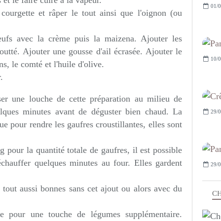
et le faire cuire à la vapeur.
01/0
courgette et râper le tout ainsi que l'oignon (ou
eufs avec la crème puis la maizena. Ajouter les
outté. Ajouter une gousse d'ail écrasée. Ajouter le
10/0
, le comté et l'huile d'olive.
.
oser une louche de cette préparation au milieu de
elques minutes avant de déguster bien chaud. La
29/0
e pour rendre les gaufres croustillantes, elles sont
pour la quantité totale de gaufres, il est possible
réchauffer quelques minutes au four. Elles gardent
29/0
 tout aussi bonnes sans cet ajout ou alors avec du
CH
ée pour une touche de légumes supplémentaire.