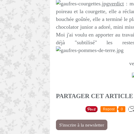
verdict
: ma
poireau et la courgette, elle a réc
bouchée goûtée, elle a terminé le pl
chocolator junior a adoré, mini miss 
Moi j'ai voulu en apporter au trava
déjà "subtilisé" les res
ve
PARTAGER CET ARTICLE
Repost
0
S'inscrire à la newsletter