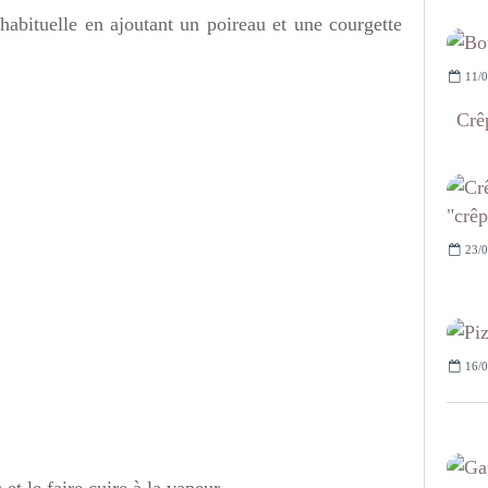
habituelle en ajoutant un poireau et une courgette
11/0
Crêp
23/0
16/0