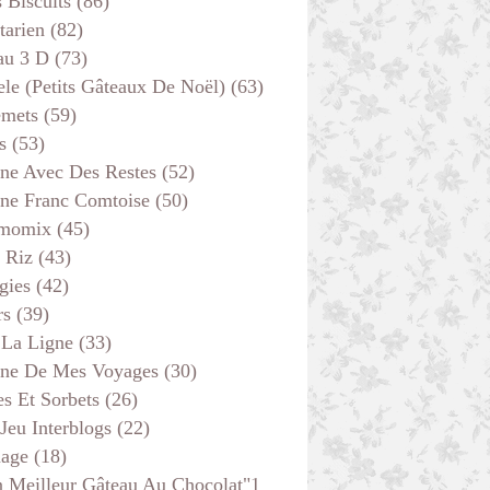
s Biscuits
(86)
tarien
(82)
au 3 D
(73)
ele (petits Gâteaux De Noël)
(63)
emets
(59)
s
(53)
ine Avec Des Restes
(52)
ine Franc Comtoise
(50)
momix
(45)
 Riz
(43)
gies
(42)
rs
(39)
 La Ligne
(33)
ine De Mes Voyages
(30)
s Et Sorbets
(26)
 Jeu Interblogs
(22)
age
(18)
 Meilleur Gâteau Au Chocolat"1