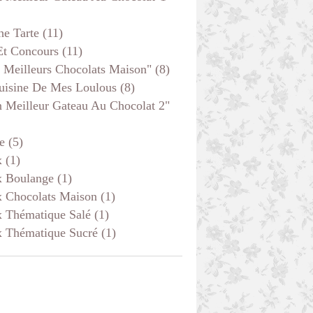
he Tarte
(11)
Et Concours
(11)
 Meilleurs Chocolats Maison"
(8)
uisine De Mes Loulous
(8)
 Meilleur Gateau Au Chocolat 2"
e
(5)
x
(1)
x Boulange
(1)
x Chocolats Maison
(1)
x Thématique Salé
(1)
x Thématique Sucré
(1)