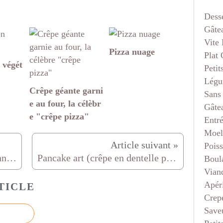
Dess
Gâte
Vite 
Pizza nuage
Plat
 végét
Petit
Légu
Crêpe géante garni
Sans
e au four, la célèbr
Gâte
e "crêpe pizza"
Entr
Moel
Pois
Banh bao (brioches vietnamiennes farcies)
Pancake art (crêpe en dentelle pour la saint Valentin)
Boul
Vian
Apéri
TICLE
Crep
Saveu