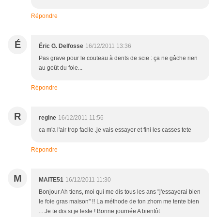
Répondre
É
Éric G. Delfosse
16/12/2011 13:36
Pas grave pour le couteau à dents de scie : ça ne gâche rien
au goût du foie...
Répondre
R
regine
16/12/2011 11:56
ca m'a l'air trop facile .je vais essayer et fini les casses tete
Répondre
M
MAITE51
16/12/2011 11:30
Bonjour Ah tiens, moi qui me dis tous les ans "j'essayerai bien
le foie gras maison" !! La méthode de ton zhom me tente bien
... Je te dis si je teste ! Bonne journée A bientôt