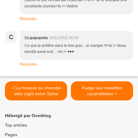
j'adore le foie fois aie aie l'estomac !!<br /> Je te souhaite une
excellente journée<br /> Valérie
Répondre
C
CLquipopotte
16/12/2011 06:54
Ce que je préfére dans le foie gras ...le manger !!!<br /> Beau
bientôt week end ...<br /> ♥♥♥
Répondre
< La mousse au chocolat
Fudge aux noisettes
after eight selon Sylvie
caramélisées >
Hébergé par Overblog
Top articles
Pages