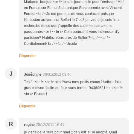
Madame, bonjour<br /> je suis journaliste pour l'émission Midi
en France sur France3,chronique Gastronomie avec Vincent
Ferniot.<br /> Je me permets de vous contacter puisque
l'émission arrivera sur Belfort le 7 et 8 janvier et je suis à la
recherche de ce que j'appelle des cuisiniers amateurs
passionnés.<br /> <br /> Cela pourrait-il vous intéresser d'y
participer? Habitez-vous près de Belfort?<br /> <br />
Cordialement<br /> <br /> Ursula
Répondre
J
Joséphine
30/01/2012 08:46
Testé !<br /> <br /> http://www.mes-petits-choux.fr/article-fois-
gras-maison-facile-au-four-sans-terrine-94360631.html<br />
<br /> Bisous !
Répondre
R
regine
25/12/2011 16:41
je viens de le faire pour noel ;; ca y est je l'ai adopté. Quel