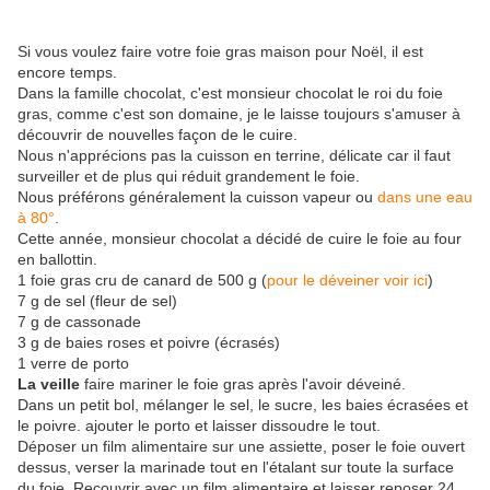
Si vous voulez faire votre foie gras maison pour Noël, il est
encore temps.
Dans la famille chocolat, c'est monsieur chocolat le roi du foie
gras, comme c'est son domaine, je le laisse toujours s'amuser à
découvrir de nouvelles façon de le cuire.
Nous n'apprécions pas la cuisson en terrine, délicate car il faut
surveiller et de plus qui réduit grandement le foie.
Nous préférons généralement la cuisson vapeur ou
dans une eau
à 80°
.
Cette année, monsieur chocolat a décidé de cuire le foie au four
en ballottin.
1 foie gras cru de canard de 500 g (
pour le déveiner voir ici
)
7 g de sel (fleur de sel)
7 g de cassonade
3 g de baies roses et poivre (écrasés)
1 verre de porto
La veille
faire mariner le foie gras après l'avoir déveiné.
Dans un petit bol, mélanger le sel, le sucre, les baies écrasées et
le poivre. ajouter le porto et laisser dissoudre le tout.
Déposer un film alimentaire sur une assiette, poser le foie ouvert
dessus, verser la marinade tout en l'étalant sur toute la surface
du foie. Recouvrir avec un film alimentaire et laisser reposer 24