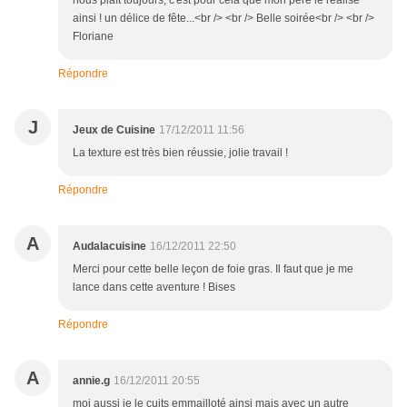
nous plaît toujours, c'est pour cela que mon père le réalise
ainsi ! un délice de fête...<br /> <br /> Belle soirée<br /> <br />
Floriane
Répondre
J
Jeux de Cuisine
17/12/2011 11:56
La texture est très bien réussie, jolie travail !
Répondre
A
Audalacuisine
16/12/2011 22:50
Merci pour cette belle leçon de foie gras. Il faut que je me
lance dans cette aventure ! Bises
Répondre
A
annie.g
16/12/2011 20:55
moi aussi je le cuits emmailloté ainsi mais avec un autre