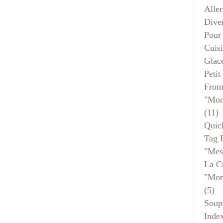
Aller
Dive
Pour
Cuis
Glace
Petit
From
"mon
(11)
Quic
Tag 
"mes
La C
"mon
(5)
Soup
Inde