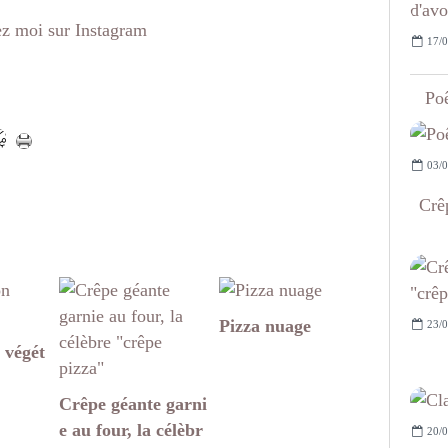
z moi sur Instagram
17/0
Poê
03/0
Crêp
Pizza nuage
23/0
 végét
Crêpe géante garni
e au four, la célèbr
20/0