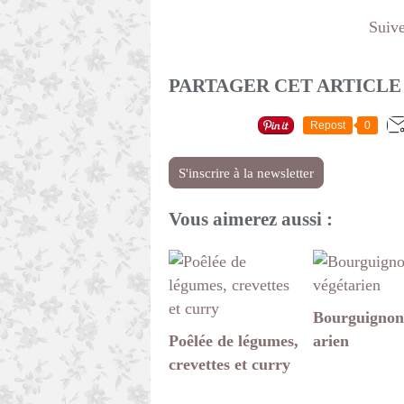
Suive
PARTAGER CET ARTICLE
Repost
0
S'inscrire à la newsletter
Vous aimerez aussi :
Bourguignon
Poêlée de légumes,
arien
crevettes et curry