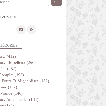
IVEZ-MOI
ATÉGORIES
erts
(412)
aux - Moelleux
(266)
Fait
(252)
 Complet
(193)
s Fours Et Mignardises
(182)
mes
(152)
 Viande
(146)
aux Au Chocolat
(134)
ées
(131)