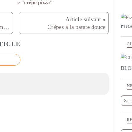
e "crêpe pizza"
Brioche à la crème d'amande, ma brioche des rois
Crêpes à la patate douce
16/0
TICLE
CH
BLO
N
R