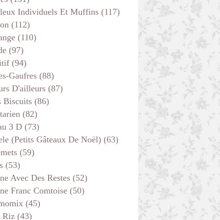
leux Individuels Et Muffins
(117)
son
(112)
ange
(110)
de
(97)
tif
(94)
es-Gaufres
(88)
rs D'ailleurs
(87)
s Biscuits
(86)
tarien
(82)
au 3 D
(73)
ele (petits Gâteaux De Noël)
(63)
emets
(59)
s
(53)
ine Avec Des Restes
(52)
ine Franc Comtoise
(50)
momix
(45)
 Riz
(43)