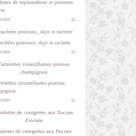
1/2024
…
uchées poireaux, skyr et raclette
5/2024
…
Tartelettes croustillantes poireau
champignon
3/2024
…
ulettes de courgettes aux flocons
d'avoine