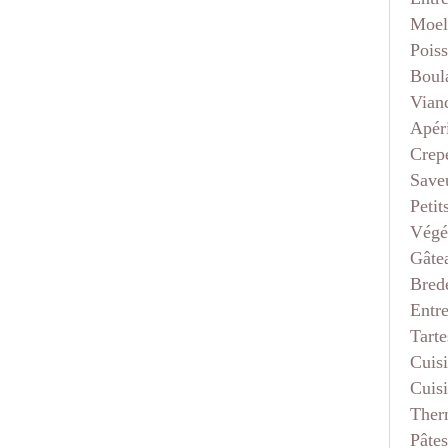
Moel
Pois
Boul
Vian
Apéri
Crep
Saveu
Petit
Végé
Gâte
Bred
Entr
Tarte
Cuis
Cuis
Ther
Pâtes