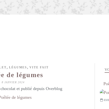
,
,
LET
LÉGUMES
VITE FAIT
VO
ée de légumes
8 JANVIER 2024
Poê
hocolat et publié depuis Overblog
03/0