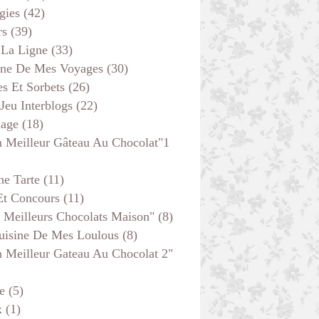
gies
(42)
rs
(39)
 La Ligne
(33)
ine De Mes Voyages
(30)
s Et Sorbets
(26)
 Jeu Interblogs
(22)
age
(18)
 Meilleur Gâteau Au Chocolat"1
he Tarte
(11)
Et Concours
(11)
 Meilleurs Chocolats Maison"
(8)
uisine De Mes Loulous
(8)
 Meilleur Gateau Au Chocolat 2"
e
(5)
x
(1)