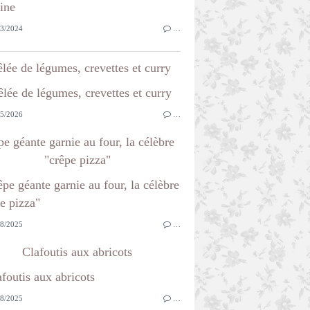
3/2024
…
lée de légumes, crevettes et curry
5/2026
…
e géante garnie au four, la célèbre
"crêpe pizza"
8/2025
…
Clafoutis aux abricots
8/2025
…