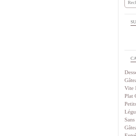
SU
C
Dess
Gâte
Vite 
Plat
Petit
Légu
Sans
Gâte
Entr