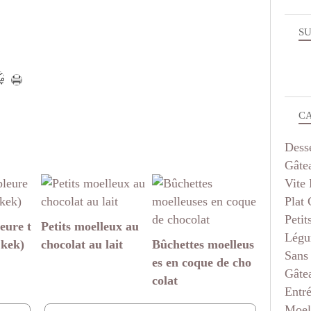
SU
C
Dess
Gâte
Vite 
Plat
Petit
eure t
Petits moelleux au
Légu
 kek)
chocolat au lait
Bûchettes moelleus
Sans
es en coque de cho
Gâte
colat
Entr
Moel