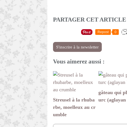
PARTAGER CET ARTICLE
Repost
0
S'inscrire à la newsletter
Vous aimerez aussi :
gâteau qui pl
Streusel à la rhuba
urc (aglayan
rbe, moelleux au cr
umble