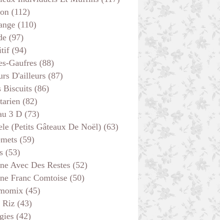
son
(112)
ange
(110)
de
(97)
tif
(94)
es-Gaufres
(88)
rs D'ailleurs
(87)
s Biscuits
(86)
tarien
(82)
au 3 D
(73)
ele (petits Gâteaux De Noël)
(63)
emets
(59)
s
(53)
ine Avec Des Restes
(52)
ine Franc Comtoise
(50)
momix
(45)
 Riz
(43)
gies
(42)