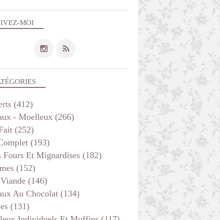
IVEZ-MOI
ATÉGORIES
erts
(412)
aux - Moelleux
(266)
Fait
(252)
 Complet
(193)
s Fours Et Mignardises
(182)
mes
(152)
 Viande
(146)
aux Au Chocolat
(134)
ées
(131)
leux Individuels Et Muffins
(117)