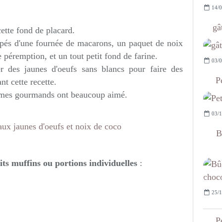
14/0
gâ
ette fond de placard.
capés d'une fournée de macarons, un paquet de noix
e péremption, et un tout petit fond de farine.
03/0
ser des jaunes d'oeufs sans blancs pour faire des
P
nt cette recette.
ue mes gourmands ont beaucoup aimé.
03/1
B
ts muffins ou portions individuelles
:
25/1
P