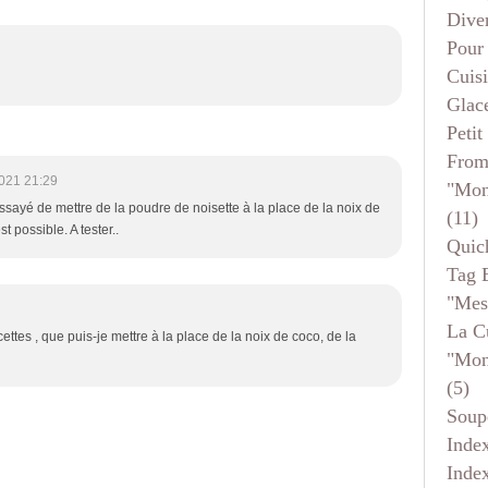
Dive
Pour
Cuis
Glace
Petit
From
021 21:29
"mon
essayé de mettre de la poudre de noisette à la place de la noix de
(11)
t possible. A tester..
Quic
Tag 
"mes
La C
ttes , que puis-je mettre à la place de la noix de coco, de la
"mon
(5)
Soup
Inde
Inde