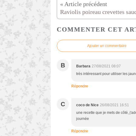
COMMENTER CET AR
Ajouter un commentaire
B
Barbara
27/08/2021 08:07
très intéressant pour utiliser les ja
Répondre
C
coco de Nice
26/08/2021 16:51
une recette que je mets de côté, j'ad
journée
Répondre