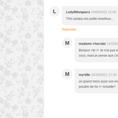
L
LadyMilonguera
26/08/2021 11:46
Très sympa ces petits moelleux...
Répondre
M
madame chocolat
13/10/2
Bonjour <br /> Je n'ai pas 
coco, mais je pense que c'es
M
myrtille
10/10/2021 17:39
un grand merci pour vos rece
poudre de<br /> noisette?