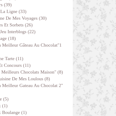
rs
(39)
 La Ligne
(33)
ine De Mes Voyages
(30)
s Et Sorbets
(26)
 Jeu Interblogs
(22)
age
(18)
 Meilleur Gâteau Au Chocolat"1
he Tarte
(11)
Et Concours
(11)
 Meilleurs Chocolats Maison"
(8)
uisine De Mes Loulous
(8)
 Meilleur Gateau Au Chocolat 2"
e
(5)
x
(1)
x Boulange
(1)