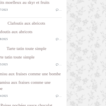
7/2023
…
Clafoutis aux abricots
8/2025
…
Tarte tatin toute simple
5/2025
…
misu aux fraises comme une bombe
4/2025
…
Poires pochées sauce chocolat