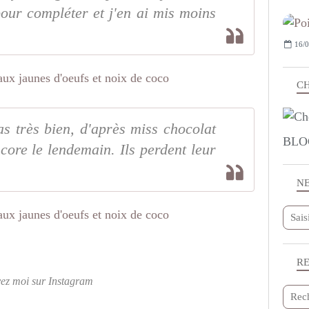
our compléter et j'en ai mis moins
16/0
CH
as très bien, d'après miss chocolat
BLO
ore le lendemain. Ils perdent leur
N
R
vez moi sur Instagram