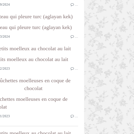
9/2024
…
teau qui pleure turc (aglayan kek)
3/2024
…
etits moelleux au chocolat au lait
2/2023
…
ûchettes moelleuses en coque de
chocolat
1/2023
…
etits moelleux au chocolat au lait