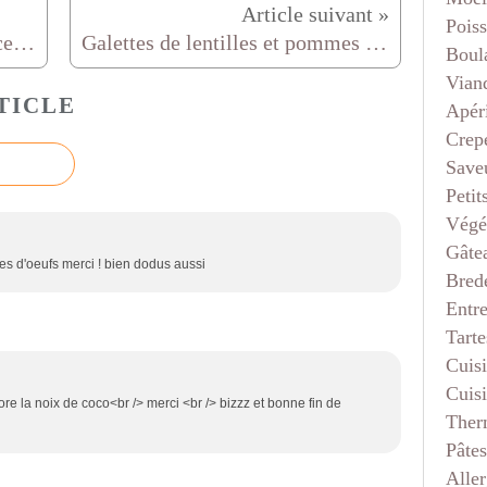
Pois
Raviolis poireau crevettes sauce au safran
Galettes de lentilles et pommes de terre
Boul
Vian
TICLE
Apéri
Crep
Saveu
Petit
Végé
Gâte
unes d'oeufs merci ! bien dodus aussi
Bred
Entr
Tarte
Cuis
Cuis
ore la noix de coco<br /> merci <br /> bizzz et bonne fin de
Ther
Pâtes
Aller