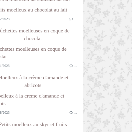
2/2023
…
ûchettes moelleuses en coque de
chocolat
1/2023
…
oelleux à la crème d'amande et
abricots
8/2023
…
Petits moelleux au skyr et fruits