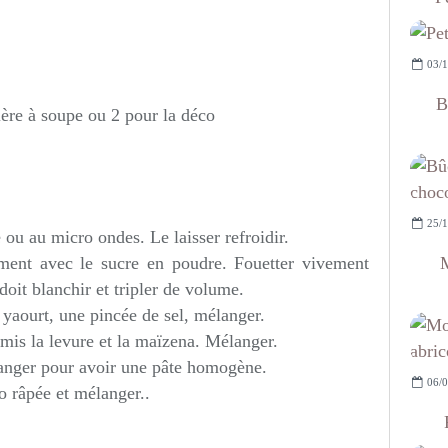
03/1
B
lère à soupe ou 2 pour la déco
25/1
 ou au micro ondes. Le laisser refroidir.
M
ement avec le sucre en poudre. Fouetter vivement
oit blanchir et tripler de volume.
e yaourt, une pincée de sel, mélanger.
 mis la levure et la maïzena. Mélanger.
langer pour avoir une pâte homogène.
06/0
o râpée et mélanger..