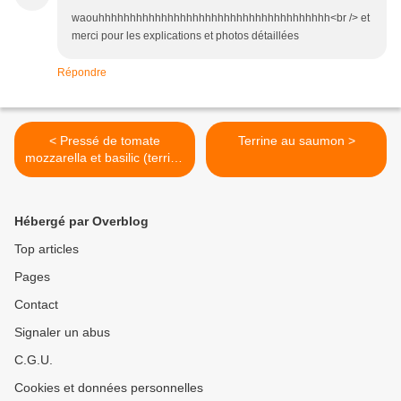
waouhhhhhhhhhhhhhhhhhhhhhhhhhhhhhhhhhhhhh<br /> et
merci pour les explications et photos détaillées
Répondre
< Pressé de tomate
Terrine au saumon >
mozzarella et basilic (terrine
sans cuisson)
Hébergé par Overblog
Top articles
Pages
Contact
Signaler un abus
C.G.U.
Cookies et données personnelles