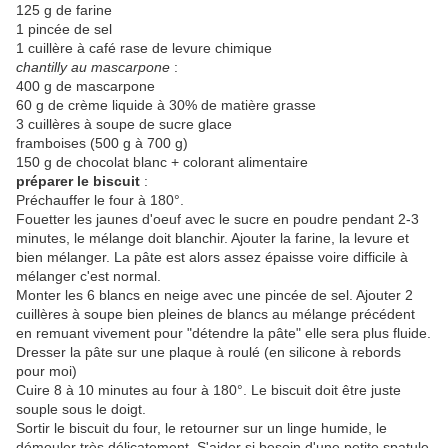
125 g de farine
1 pincée de sel
1 cuillère à café rase de levure chimique
chantilly au mascarpone
:
400 g de mascarpone
60 g de crème liquide à 30% de matière grasse
3 cuillères à soupe de sucre glace
framboises (500 g à 700 g)
150 g de chocolat blanc + colorant alimentaire
préparer le biscuit
:
Préchauffer le four à 180°.
Fouetter les jaunes d'oeuf avec le sucre en poudre pendant 2-3
minutes, le mélange doit blanchir. Ajouter la farine, la levure et
bien mélanger. La pâte est alors assez épaisse voire difficile à
mélanger c'est normal.
Monter les 6 blancs en neige avec une pincée de sel. Ajouter 2
cuillères à soupe bien pleines de blancs au mélange précédent
en remuant vivement pour "détendre la pâte" elle sera plus fluide.
Dresser la pâte sur une plaque à roulé (en silicone à rebords
pour moi)
Cuire 8 à 10 minutes au four à 180°. Le biscuit doit être juste
souple sous le doigt.
Sortir le biscuit du four, le retourner sur un linge humide, le
démouler très délicatement. S'aider si besoin d'une petite spatule