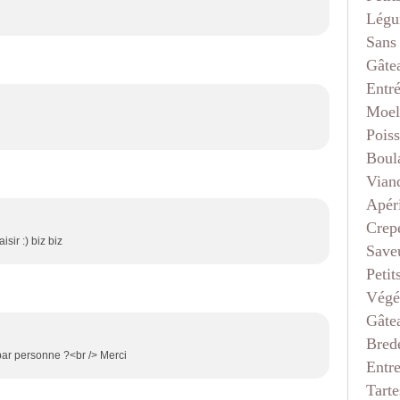
Légu
Sans
Gâte
Entr
Moel
Pois
Boul
Vian
Apéri
Crep
isir :) biz biz
Saveu
Petit
Végé
Gâte
Bred
r personne ?<br /> Merci
Entr
Tarte