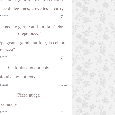
5/2026
…
e géante garnie au four, la célèbre
"crêpe pizza"
8/2025
…
Clafoutis aux abricots
8/2025
…
Pizza nuage
8/2025
…