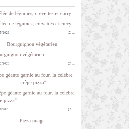
lée de légumes, crevettes et curry
5/2026
…
Bourguignon végétarien
2/2026
…
e géante garnie au four, la célèbre
"crêpe pizza"
8/2025
…
Pizza nuage