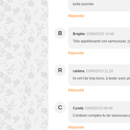
belle journée
Répondre
B
Brigitte
10/06/2015 14:48
Très appétissants ces samoussas ;))
Répondre
R
rahima
10/06/2015 11:20
ils ont l'air trop bons; à tester avec pla
Répondre
C
Cynda
10/06/2015 09:48
Combien comptes-tu de samoussa pa
Répondre