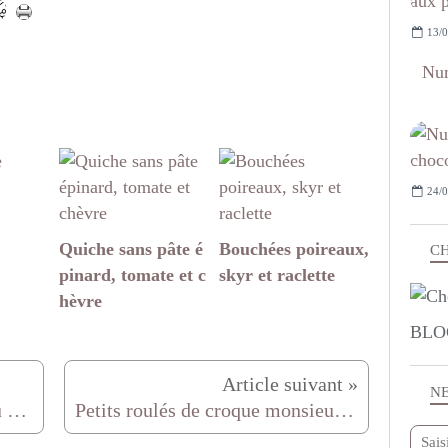
13/0
Num
24/0
Quiche sans pâte é
Bouchées poireaux,
CH
pinard, tomate et c
skyr et raclette
hèvre
BLO
N
Tarte aux carrés de chocolat au carambar
Petits roulés de croque monsieur jambon mozzarella