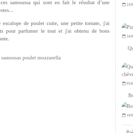
ces samoussa qui sont en fait le résultat d’une
23/0
stes...
 escalope de poulet cuite, une petite tomate, j'ai
nts pour parfumer le tout et j'ai obtenu de bons
16/0
ante.
Qu
03/0
Bo
19/0
Poê