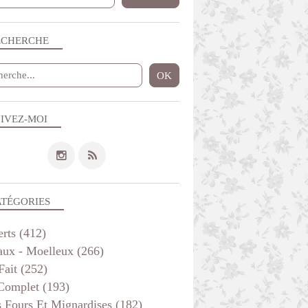
ECHERCHE
IVEZ-MOI
ATÉGORIES
erts
(412)
aux - Moelleux
(266)
Fait
(252)
 Complet
(193)
s Fours Et Mignardises
(182)