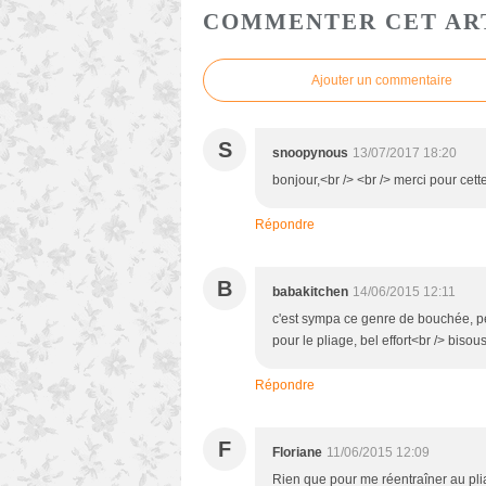
COMMENTER CET AR
Ajouter un commentaire
S
snoopynous
13/07/2017 18:20
bonjour,<br /> <br /> merci pour cette
Répondre
B
babakitchen
14/06/2015 12:11
c'est sympa ce genre de bouchée, pers
pour le pliage, bel effort<br /> biso
Répondre
F
Floriane
11/06/2015 12:09
Rien que pour me réentraîner au plia