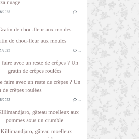
8/2025
…
Gratin de chou-fleur aux moules
1/2023
…
 faire avec un reste de crêpes ? Un
gratin de crêpes roulées
8/2023
…
illimandjaro, gâteau moelleux aux
pommes sous un crumble