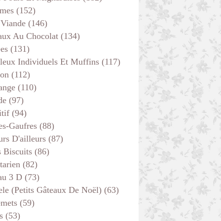
mes
(152)
 Viande
(146)
aux Au Chocolat
(134)
ées
(131)
leux Individuels Et Muffins
(117)
son
(112)
ange
(110)
de
(97)
tif
(94)
es-Gaufres
(88)
rs D'ailleurs
(87)
s Biscuits
(86)
tarien
(82)
au 3 D
(73)
ele (petits Gâteaux De Noël)
(63)
emets
(59)
s
(53)