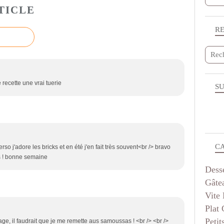
TICLE
R
 recette une vrai tuerie
SU
C
o j'adore les bricks et en été j'en fait très souvent<br /> bravo
us ! bonne semaine
Dess
Gâte
Vite 
Plat
Petit
ge, il faudrait que je me remette aus samoussas ! <br /> <br />