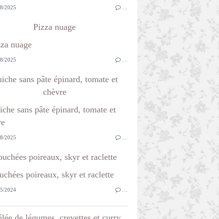
8/2025
…
Pizza nuage
8/2025
…
iche sans pâte épinard, tomate et
chèvre
8/2025
…
uchées poireaux, skyr et raclette
5/2024
…
lée de légumes, crevettes et curry