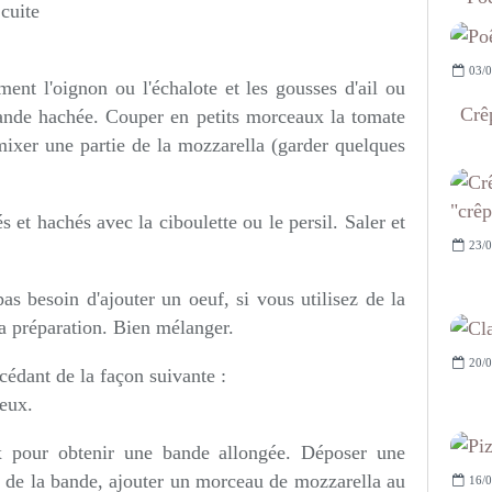
 cuite
03/0
ent l'oignon ou l'échalote et les gousses d'ail ou
Crêp
iande hachée. Couper en petits morceaux la tomate
mixer une partie de la mozzarella (garder quelques
 et hachés avec la ciboulette ou le persil. Saler et
23/0
as besoin d'ajouter un oeuf, si vous utilisez de la
la préparation. Bien mélanger.
20/0
cédant de la façon suivante :
deux.
x pour obtenir une bande allongée. Déposer une
é de la bande, ajouter un morceau de mozzarella au
16/0