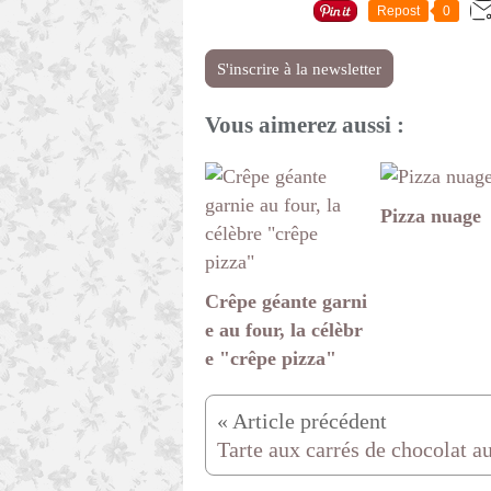
Repost
0
S'inscrire à la newsletter
Vous aimerez aussi :
Pizza nuage
Crêpe géante garni
e au four, la célèbr
e "crêpe pizza"