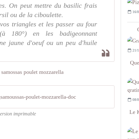
es. On peut mettre du basilic frais
16/0
sil ou de la ciboulette.
os triangles et les passer au four
à 180°) en les badigeonnant
ne jaune d'oeuf ou un peu d'huile
21/1
Que
samoussas-poulet-mozzarella-doc
08/0
Le K
ersion imprimable