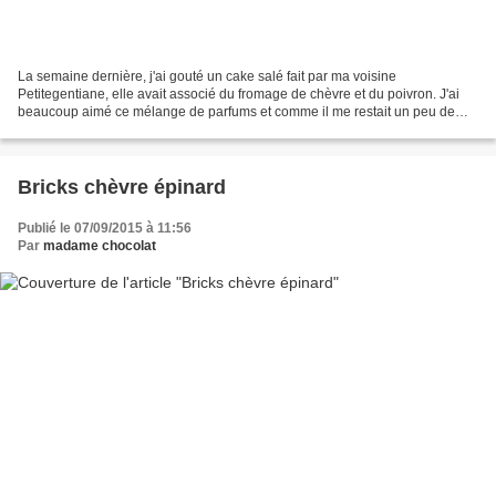
La semaine dernière, j'ai gouté un cake salé fait par ma voisine
Petitegentiane, elle avait associé du fromage de chèvre et du poivron. J'ai
beaucoup aimé ce mélange de parfums et comme il me restait un peu de
poivron et un peu de chèvre j'ai improvisé...
Bricks chèvre épinard
Publié le 07/09/2015 à 11:56
Par
madame chocolat