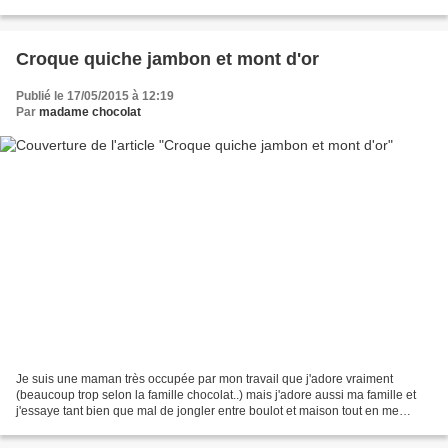
trois autres ingrédients pour...
Croque quiche jambon et mont d'or
Publié le 17/05/2015 à 12:19
Par
madame chocolat
Je suis une maman très occupée par mon travail que j'adore vraiment
(beaucoup trop selon la famille chocolat..) mais j'adore aussi ma famille et
j'essaye tant bien que mal de jongler entre boulot et maison tout en me
laissant une petite place pour ma...