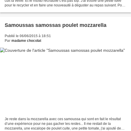
cuit la veille. Et le risotto réchauffé c'est pas top. J'ai trouvé une petite idée
pour le recycler et en faire une nouveauté à déguster au repas suivant. Pour
4-5 personnes...
Samoussas samossas poulet mozzarella
Publié le 06/06/2015 à 18:51
Par
madame chocolat
Je reste dans la mozzarella avec ces samoussa qui sont en fait le résultat
d’une expérience pour ne pas gacher les restes... Il me restait de la
mozzarella, une escalope de poulet cuite, une petite tomate, j'ai ajouté deux