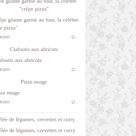
e géante garnie au four, la célèbre
"crêpe pizza"
8/2025
…
Clafoutis aux abricots
8/2025
…
Pizza nuage
8/2025
…
lée de légumes, crevettes et curry