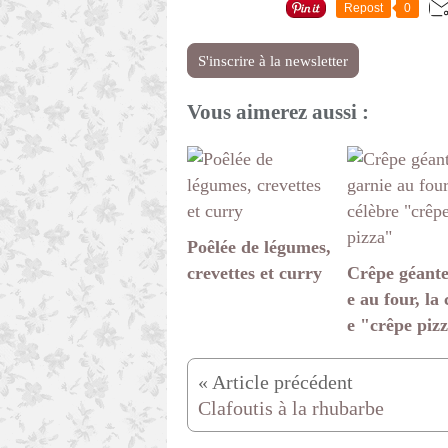
Repost
0
S'inscrire à la newsletter
Vous aimerez aussi :
Poêlée de légumes,
crevettes et curry
Crêpe géante
e au four, la 
e "crêpe piz
Clafoutis à la rhubarbe