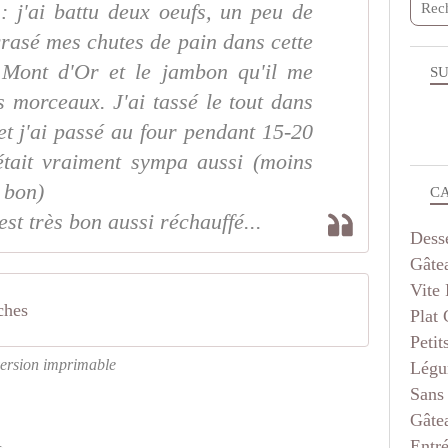
: j'ai battu deux oeufs, un peu de
écrasé mes chutes de pain dans cette
e Mont d'Or et le jambon qu'il me
SU
ts morceaux. J'ai tassé le tout dans
et j'ai passé au four pendant 15-20
 était vraiment sympa aussi (moins
s bon)
C
est très bon aussi réchauffé...
Dess
Gâte
Vite 
ches
Plat
Petit
ersion imprimable
Légu
Sans
Gâte
Entr