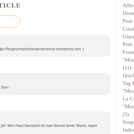
TICLE
Aller
Dive
Pour
Cuis
Glace
Petit
: https://lesgourmandisesdeclemence.wordpress.com :)
From
"mon
(11)
Quic
Tag 
 bon !
"mes
La C
"mon
(5)
Soup
st joli. Mon Haut Savoyard de mari devrait aimer. Bravo, super
Inde