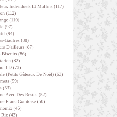
leux Individuels Et Muffins
(117)
son
(112)
ange
(110)
de
(97)
tif
(94)
es-Gaufres
(88)
rs D'ailleurs
(87)
s Biscuits
(86)
tarien
(82)
au 3 D
(73)
ele (petits Gâteaux De Noël)
(63)
emets
(59)
s
(53)
ine Avec Des Restes
(52)
ine Franc Comtoise
(50)
momix
(45)
 Riz
(43)