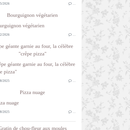
5/2026
…
Bourguignon végétarien
2/2026
…
e géante garnie au four, la célèbre
"crêpe pizza"
8/2025
…
Pizza nuage
8/2025
…
Gratin de chou-fleur aux moules