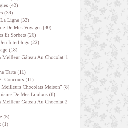
gies
(42)
rs
(39)
 La Ligne
(33)
ine De Mes Voyages
(30)
s Et Sorbets
(26)
 Jeu Interblogs
(22)
age
(18)
 Meilleur Gâteau Au Chocolat"1
he Tarte
(11)
Et Concours
(11)
 Meilleurs Chocolats Maison"
(8)
uisine De Mes Loulous
(8)
 Meilleur Gateau Au Chocolat 2"
e
(5)
x
(1)