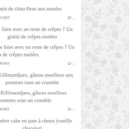
1/2023
…
 faire avec un reste de crêpes ? Un
gratin de crêpes roulées
8/2023
…
illimandjaro, gâteau moelleux aux
pommes sous un crumble
6/2022
…
ber cake en pate à choux (vanille
chocolat)