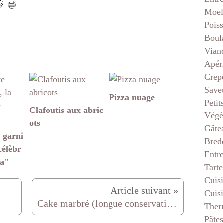
Moel
Pois
Boul
Vian
Apéri
Crep
Saveu
Pizza nuage
Petit
Clafoutis aux abric
Végé
ots
Gâte
 garni
Bred
célèbr
Entr
za"
Tarte
Cuis
Cuis
Cake marbré (longue conservation)
Ther
Pâtes