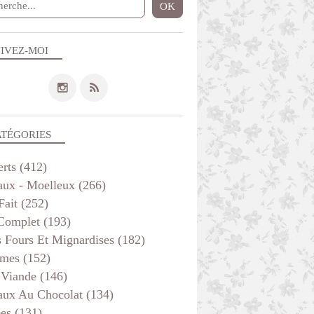
IVEZ-MOI
ATÉGORIES
erts
(412)
aux - Moelleux
(266)
Fait
(252)
 Complet
(193)
s Fours Et Mignardises
(182)
mes
(152)
 Viande
(146)
aux Au Chocolat
(134)
ées
(131)