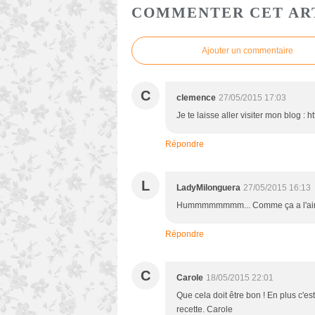
COMMENTER CET AR
Ajouter un commentaire
C
clemence
27/05/2015 17:03
Je te laisse aller visiter mon blog 
Répondre
L
LadyMilonguera
27/05/2015 16:13
Hummmmmmmm... Comme ça a l'air
Répondre
C
Carole
18/05/2015 22:01
Que cela doit être bon ! En plus c'e
recette. Carole