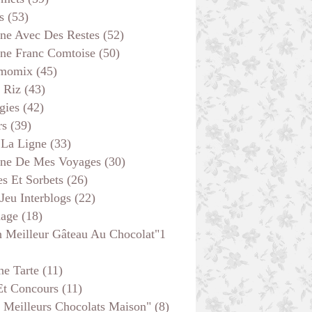
APÉRITIF
s
(53)
ine Avec Des Restes
(52)
ine Franc Comtoise
(50)
momix
(45)
 Riz
(43)
gies
(42)
rs
(39)
 La Ligne
(33)
ine De Mes Voyages
(30)
s Et Sorbets
(26)
 Jeu Interblogs
(22)
age
(18)
APÉRITIF
 Meilleur Gâteau Au Chocolat"1
he Tarte
(11)
Et Concours
(11)
 Meilleurs Chocolats Maison"
(8)