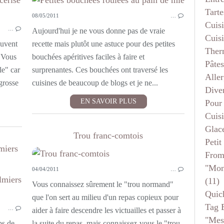
APÉRITIF
Tarte
08/05/2011
…
TARTES
Cuis
…
Aujourd'hui je ne vous donne pas de vraie
Cuis
ouvent
recette mais plutôt une astuce pour des petites
Ther
. Vous
bouchées apéritives faciles à faire et
Pâtes
le" car
surprenantes. Ces bouchées ont traversé les
Aller
 grosse
cuisines de beaucoup de blogs et je ne...
Dive
EN SAVOIR PLUS
Pour
Cuis
Glace
Trou franc-comtois
Petit
miers
From
"mon
04/04/2011
…
(11)
APÉRITIF
Vous connaissez sûrement le "trou normand"
Quic
que l'on sert au milieu d'un repas copieux pour
Tag 
…
aider à faire descendre les victuailles et passer à
"mes
ps de
la suite du repas, mais connaissez-vous le "trou