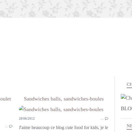
CH
oulet
Sandwiches balls, sandwiches-boules
BLO
APÉRITIF
28/06/2012
…
N
…
J'aime beaucoup ce blog cute food for kids, je le