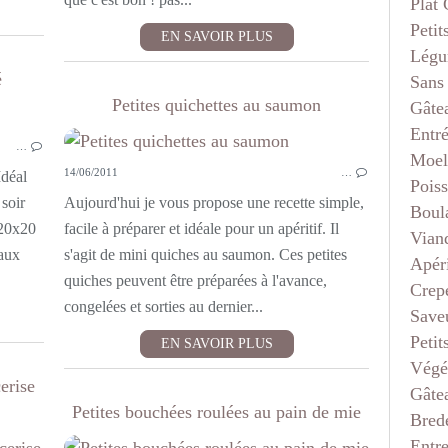
Plat
Petit
EN SAVOIR PLUS
Légu
é
Sans
Petites quichettes au saumon
Gâte
APÉRITIF
Entr
…
Moel
14/06/2011
…
Idéal
Pois
 soir
Aujourd'hui je vous propose une recette simple,
Boul
 20x20
facile à préparer et idéale pour un apéritif. Il
Vian
aux
s'agit de mini quiches au saumon. Ces petites
Apéri
quiches peuvent être préparées à l'avance,
Crep
congelées et sorties au dernier...
Saveu
Petit
EN SAVOIR PLUS
Végé
erise
Gâte
Petites bouchées roulées au pain de mie
Bred
Entr