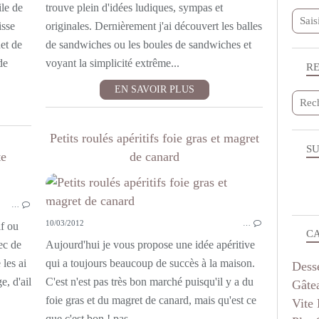
ile de
trouve plein d'idées ludiques, sympas et
isse
originales. Dernièrement j'ai découvert les balles
et de
de sandwiches ou les boules de sandwiches et
de
voyant la simplicité extrême...
R
EN SAVOIR PLUS
Petits roulés apéritifs foie gras et magret
SU
te
de canard
APÉRITIF
…
10/03/2012
…
if ou
C
ec de
Aujourd'hui je vous propose une idée apéritive
 les ai
qui a toujours beaucoup de succès à la maison.
Dess
, d'ail
C'est n'est pas très bon marché puisqu'il y a du
Gâte
foie gras et du magret de canard, mais qu'est ce
Vite 
que c'est bon ! pas...