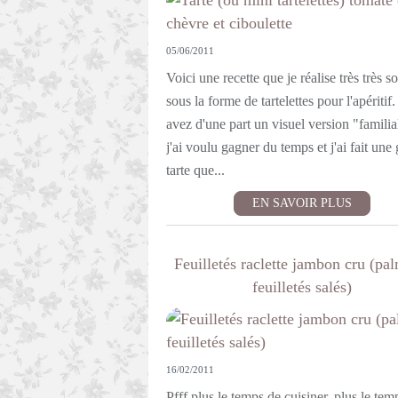
05/06/2011
Voici une recette que je réalise très très s
sous la forme de tartelettes pour l'apéritif
avez d'une part un visuel version "familia
j'ai voulu gagner du temps et j'ai fait une
tarte que...
EN SAVOIR PLUS
Feuilletés raclette jambon cru (pal
feuilletés salés)
16/02/2011
Pfff plus le temps de cuisiner, plus le tem