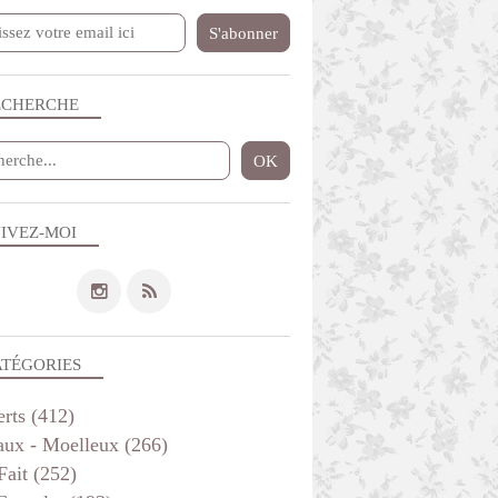
ECHERCHE
IVEZ-MOI
APÉRITIF
ATÉGORIES
erts
(412)
aux - Moelleux
(266)
Fait
(252)