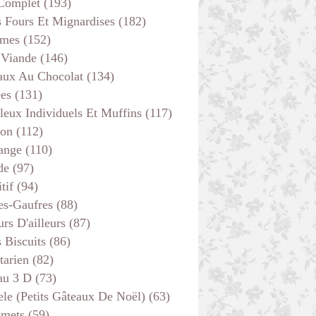
 Complet
(193)
s Fours Et Mignardises
(182)
mes
(152)
 Viande
(146)
aux Au Chocolat
(134)
ées
(131)
APÉRITIF
leux Individuels Et Muffins
(117)
son
(112)
ange
(110)
de
(97)
tif
(94)
es-Gaufres
(88)
rs D'ailleurs
(87)
s Biscuits
(86)
tarien
(82)
au 3 D
(73)
ele (petits Gâteaux De Noël)
(63)
emets
(59)