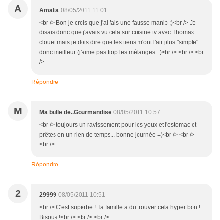
A
Amalia
08/05/2011 11:01
<br /> Bon je crois que j'ai fais une fausse manip ;)<br /> Je
disais donc que j'avais vu cela sur cuisine tv avec Thomas
clouet mais je dois dire que les tiens m'ont l'air plus "simple"
donc meilleur (j'aime pas trop les mélanges...)<br /> <br /> <br
/>
Répondre
M
Ma bulle de..Gourmandise
08/05/2011 10:57
<br /> toujours un ravissement pour les yeux et l'estomac et
prêtes en un rien de temps... bonne journée =)<br /> <br />
<br />
Répondre
2
29999
08/05/2011 10:51
<br /> C'est superbe ! Ta famille a du trouver cela hyper bon !
Bisous !<br /> <br /> <br />