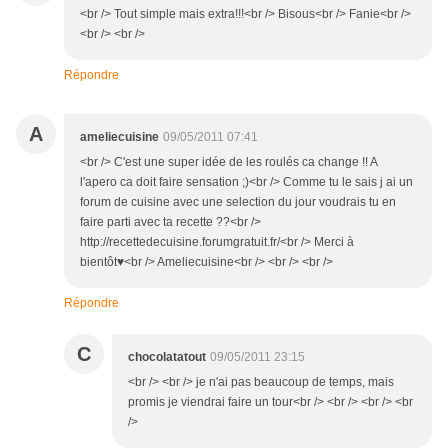
<br /> Tout simple mais extra!!!<br /> Bisous<br /> Fanie<br />
<br /> <br />
Répondre
A
ameliecuisine
09/05/2011 07:41
<br /> C'est une super idée de les roulés ca change !! A
l'apero ca doit faire sensation ;)<br /> Comme tu le sais j ai un
forum de cuisine avec une selection du jour voudrais tu en
faire parti avec ta recette ??<br />
http://recettedecuisine.forumgratuit.fr/<br /> Merci à
bientôt♥<br /> Ameliecuisine<br /> <br /> <br />
Répondre
C
chocolatatout
09/05/2011 23:15
<br /> <br /> je n'ai pas beaucoup de temps, mais
promis je viendrai faire un tour<br /> <br /> <br /> <br
/>