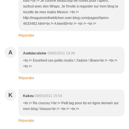
frais.<br /> Je cuisine beaucoup de roulés pour l'apéro,
surtout avec des Wraps. Je t'invite à regarder sur mon blog la
recette de mes makis Mexico :<br />
http://maguiesinthekitchen.over-blog.com/pages/Apero-
4633482.html<br /> A bientôt<br /> <br /> <br />
Répondre
A
Audalacuisine
09/05/2011 19:39
<br /> Excellent ces petits roulés ! J'adore ! Bises<br /> <br />
<br />
Répondre
K
Kakou
09/05/2011 15:54
<br /> Re coucou !<br /> Petit tag pour toi en ligne demain sur
mon blog ! bisous<br /> <br /> <br />
Répondre