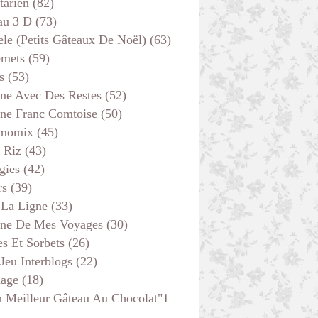
tarien
(82)
au 3 D
(73)
ele (petits Gâteaux De Noël)
(63)
emets
(59)
s
(53)
ine Avec Des Restes
(52)
ine Franc Comtoise
(50)
momix
(45)
 Riz
(43)
gies
(42)
rs
(39)
 La Ligne
(33)
ine De Mes Voyages
(30)
s Et Sorbets
(26)
 Jeu Interblogs
(22)
age
(18)
 Meilleur Gâteau Au Chocolat"1