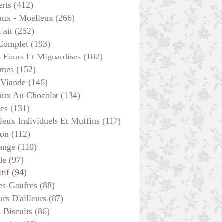
erts
(412)
aux - Moelleux
(266)
Fait
(252)
 Complet
(193)
s Fours Et Mignardises
(182)
mes
(152)
 Viande
(146)
aux Au Chocolat
(134)
ées
(131)
leux Individuels Et Muffins
(117)
son
(112)
ange
(110)
de
(97)
tif
(94)
es-Gaufres
(88)
rs D'ailleurs
(87)
s Biscuits
(86)