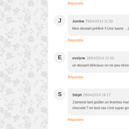
Répondre
J
Justine
29/04/2014 11:30
Mon dessert préféré !! Une tuerie ... j
Répondre
E
evelyne
28/04/2014 21:50
un dessert délicieux on ne peu résis
Répondre
S
Stéph
28/04/2014 18:17
J'aimerai tant goûter un tiramisu ma
chocolat ? en tout cas c'est super g
Répondre