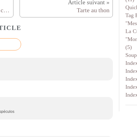
Quic
Petits nids de pomme de terre, chantilly citronnée à la truite fumée
Tarte au thon
Tag 
"mes
TICLE
La C
"mon
(5)
Soup
Inde
Inde
Inde
Inde
Inde
 spéculos