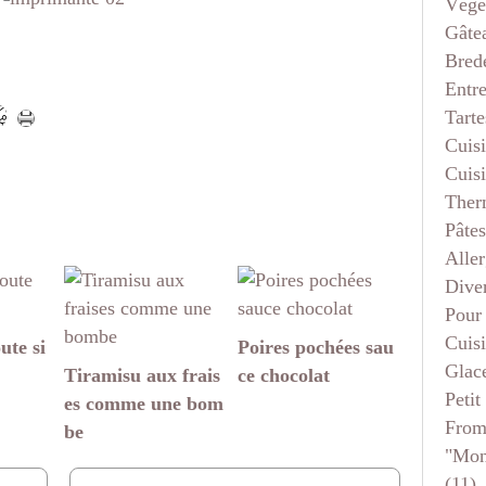
Végé
Gâte
Bred
Entr
Tarte
Cuis
Cuis
Ther
Pâtes
Aller
Dive
Pour
Cuis
ute si
Poires pochées sau
Glace
Tiramisu aux frais
ce chocolat
Petit
es comme une bom
From
be
"mon
(11)