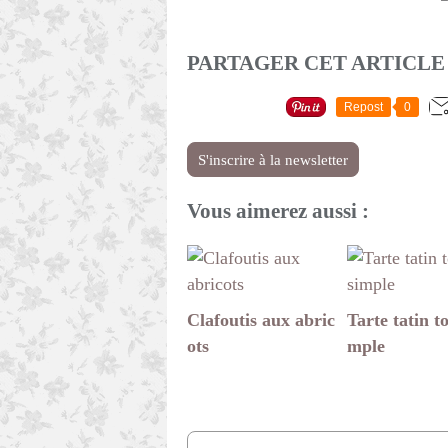
PARTAGER CET ARTICLE
Repost
0
S'inscrire à la newsletter
Vous aimerez aussi :
Clafoutis aux abric
Tarte tatin to
ots
mple