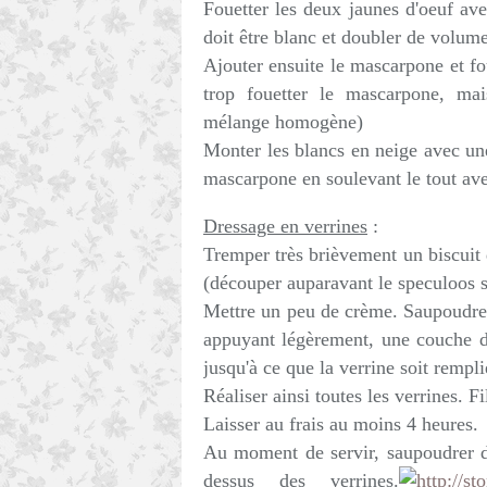
Fouetter les deux jaunes d'oeuf a
doit être blanc et doubler de volume
Ajouter ensuite le mascarpone et f
trop fouetter le mascarpone, mai
mélange homogène)
Monter les blancs en neige avec une
mascarpone en soulevant le tout av
Dressage en verrines
:
Tremper très brièvement un biscuit d
(découper auparavant le speculoos si 
Mettre un peu de crème. Saupoudrer
appuyant légèrement, une couche d
jusqu'à ce que la verrine soit remp
Réaliser ainsi toutes les verrines. F
Laisser au frais au moins 4 heures.
Au moment de servir, saupoudrer d
dessus des verrines.