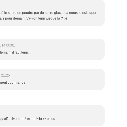
placé le sucre en poudre par du sucre glace. La mousse est super
ais pour demain. Va-t-on tenir jusque là ? :-)
014 00:01
main, il faut tenir....
 21:25
lement gourmande
 y effectivement ! miam !<br /> bises