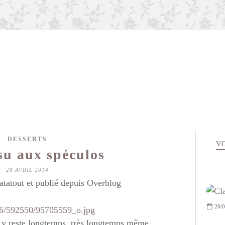
DESSERTS
VO
su aux spéculos
28 AVRIL 2014
atatout et publié depuis Overblog
20/0
lle y reste longtemps, très longtemps même...