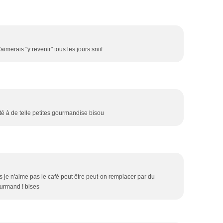
'aimerais "y revenir" tous les jours sniif
té à de telle petites gourmandise bisou
is je n'aime pas le café peut être peut-on remplacer par du
ourmand ! bises