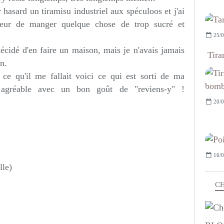
r hasard un tiramisu industriel aux spéculoos et j'ai
 peur de manger quelque chose de trop sucré et
25/0
décidé d'en faire un maison, mais je n'avais jamais
Tira
n.
 ce qu'il me fallait voici ce qui est sorti de ma
n agréable avec un bon goût de "reviens-y" !
20/0
16/0
lle)
CH