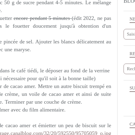
BLO
vec 50 g de sucre pendant 4-5 minutes. Le mélange
.
ouetter
encore pendant 5 minutes
(édit 2022, ne pas
N
s le fouetter doucement jusqu'à obtention d'un
 pincée de sel. Ajouter les blancs délicatement au
ec une maryse.
R
ans le café tiédi, le déposer au fond de la verrine
nécessaire pour qu'il soit à la bonne taille)
 de cacao amer. Mettre un autre biscuit trempé en
SU
e crème, un voile de cacao amer et ainsi de suite
lie. Terminer par une couche de crème.
ilmer avec du film alimentaire.
C
e cacao amer et émietter un peu de biscuit sur le