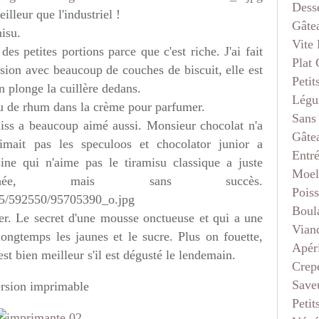
Dess
illeur que l'industriel !
Gâte
misu.
Vite 
es petites portions parce que c'est riche. J'ai fait
Plat
ersion avec beaucoup de couches de biscuit, elle est
Petit
on plonge la cuillère dedans.
Légu
u de rhum dans la crème pour parfumer.
Sans
iss a beaucoup aimé aussi. Monsieur chocolat n'a
Gâte
aimait pas les speculoos et chocolator junior a
Entr
ne qui n'aime pas le tiramisu classique a juste
Moel
hée, mais sans succès.
Pois
Boul
ser. Le secret d'une mousse onctueuse et qui a une
Vian
longtemps les jaunes et le sucre. Plus on fouette,
Apéri
 est bien meilleur s'il est dégusté le lendemain.
Crep
Saveu
rsion imprimable
Petit