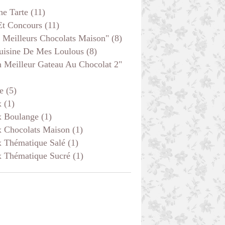
he Tarte
(11)
Et Concours
(11)
 Meilleurs Chocolats Maison"
(8)
uisine De Mes Loulous
(8)
 Meilleur Gateau Au Chocolat 2"
e
(5)
x
(1)
x Boulange
(1)
x Chocolats Maison
(1)
x Thématique Salé
(1)
x Thématique Sucré
(1)