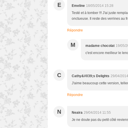
E
Emeline
18/05/2014 15:28
Testé et à tomber !!! J'ai juste rem
onctueuse. Il reste des verrines au fr
Répondre
M
madame chocolat
19/05/2
c'est encore meilleur le lende
C
Cathy&#039;s Delights
29/04/2014
J'aime beaucoup cette version, tel
Répondre
N
Neaira
29/04/2014 11:55
Je ne doute pas du petit côté reviens