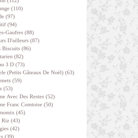
son
(112)
ange
(110)
de
(97)
tif
(94)
es-Gaufres
(88)
rs D'ailleurs
(87)
s Biscuits
(86)
tarien
(82)
au 3 D
(73)
ele (petits Gâteaux De Noël)
(63)
emets
(59)
s
(53)
ine Avec Des Restes
(52)
ine Franc Comtoise
(50)
momix
(45)
 Riz
(43)
gies
(42)
rs
(39)