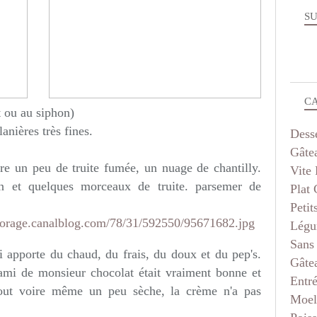
SU
C
t ou au siphon)
anières très fines.
Dess
Gâte
re un peu de truite fumée, un nuage de chantilly.
Vite 
on et quelques morceaux de truite. parsemer de
Plat
Petit
Légu
Sans
ui apporte du chaud, du frais, du doux et du pep's.
Gâte
'ami de monsieur chocolat était vraiment bonne et
Entr
tout voire même un peu sèche, la crème n'a pas
Moel