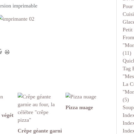
rsion imprimable
Pour
Cuis
Glace
Petit
From
"mon
(11)
Quic
Tag 
"mes
La C
"mon
(5)
Soup
Pizza nuage
Inde
 végét
Inde
Inde
Crêpe géante garni