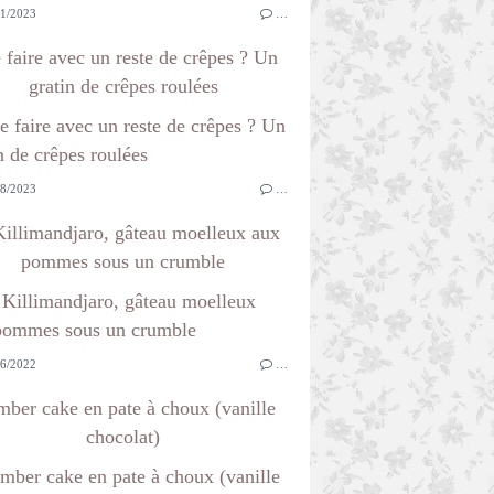
1/2023
…
 faire avec un reste de crêpes ? Un
gratin de crêpes roulées
8/2023
…
illimandjaro, gâteau moelleux aux
pommes sous un crumble
6/2022
…
ber cake en pate à choux (vanille
chocolat)