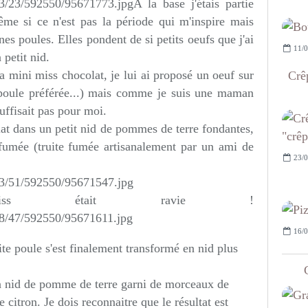
A la base j'étais partie
ême si ce n'est pas la période qui m'inspire mais
nes poules. Elles pondent de si petits oeufs que j'ai
11/0
 petit nid.
a mini miss chocolat, je lui ai proposé un oeuf sur
Crêp
 poule préférée...) mais comme je suis une maman
uffisait pas pour moi.
plat dans un petit nid de pommes de terre fondantes,
fumée (truite fumée artisanalement par un ami de
23/0
ss était ravie !
16/0
ite poule s'est finalement transformé en nid plus
n nid de pomme de terre garni de morceaux de
e citron. Je dois reconnaitre que le résultat est