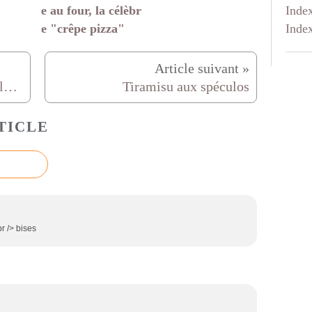
Inde
e au four, la célèbr
Inde
e "crêpe pizza"
Nids de Pâques croustillants à la mousse au chocolat
Tiramisu aux spéculos
TICLE
br /> bises