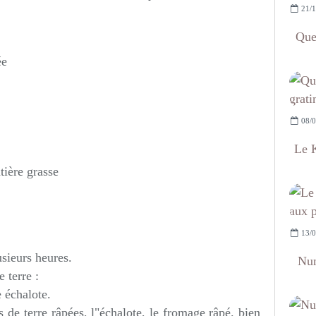
21/1
Que
ée
08/0
Le K
tière grasse
13/0
usieurs heures.
Num
 terre :
 échalote.
de terre râpées, l"échalote, le fromage râpé. bien