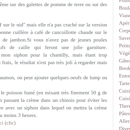
Pois
même sur des galettes de pomme de terre ou sur des
Boul
Vian
Apéri
 sur le nid" mais elle n'a pas craché sur la version
Crep
onne cuillère à café de cancoillotte chaude sur le
Saveu
x de jambon.Si vous n'avez pas de jeunes poules
Petit
fs de caille qui feront une jolie garniture.
Végé
sé mon siphon pour la chantilly, mais étant trop
Gâte
 frais, le résultat n'est pas très joli à regarder mais
Bred
Entr
 saumon, on peut ajouter quelques oeufs de lump ou
Tarte
Cuis
 le poisson fumé (en mixant très finement 50 g de
Cuis
 passant la crème dans un chinois pour éviter les
Ther
are avec un siphon dans lequel on mettra la crème
Pâtes
au moins 3 heures.
Aller
ci (clic)
Dive