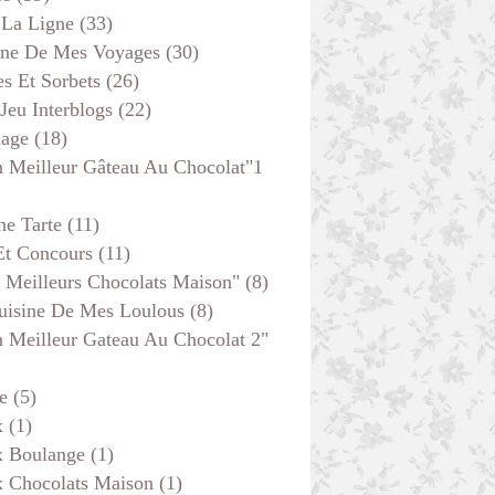
 La Ligne
(33)
ine De Mes Voyages
(30)
s Et Sorbets
(26)
 Jeu Interblogs
(22)
age
(18)
 Meilleur Gâteau Au Chocolat"1
he Tarte
(11)
Et Concours
(11)
 Meilleurs Chocolats Maison"
(8)
uisine De Mes Loulous
(8)
 Meilleur Gateau Au Chocolat 2"
e
(5)
x
(1)
x Boulange
(1)
x Chocolats Maison
(1)