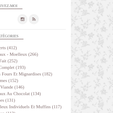
IVEZ-MOI
ATÉGORIES
erts
(412)
aux - Moelleux
(266)
Fait
(252)
 Complet
(193)
s Fours Et Mignardises
(182)
mes
(152)
 Viande
(146)
aux Au Chocolat
(134)
ées
(131)
leux Individuels Et Muffins
(117)