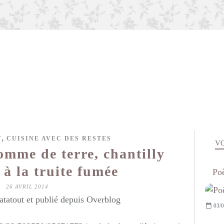
,
T
CUISINE AVEC DES RESTES
VO
omme de terre, chantilly
 à la truite fumée
Poê
26 AVRIL 2014
atatout et publié depuis Overblog
03/0