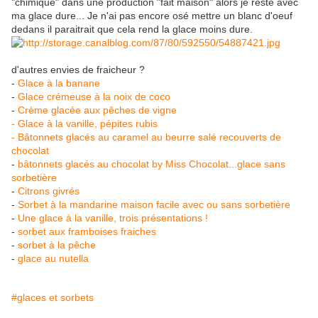
"chimique" dans une production "fait maison" alors je reste avec
ma glace dure... Je n'ai pas encore osé mettre un blanc d'oeuf
dedans il paraitrait que cela rend la glace moins dure.
d'autres envies de fraicheur ?
-
Glace à la banane
-
Glace crémeuse à la noix de coco
-
Crème glacée aux pêches de vigne
- Glace à la vanille, pépites rubis
- Bâtonnets glacés au caramel au beurre salé recouverts de
chocolat
-
bâtonnets glacés au chocolat by Miss Chocolat...glace sans
sorbetière
-
Citrons givrés
-
Sorbet à la mandarine maison facile avec ou sans sorbetière
-
Une glace à la vanille, trois présentations !
-
sorbet aux framboises fraiches
-
sorbet à la pêche
-
glace au nutella
#glaces et sorbets