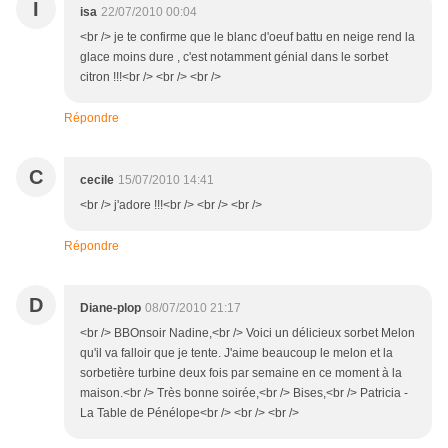
I
isa
22/07/2010 00:04
<br /> je te confirme que le blanc d'oeuf battu en neige rend la
glace moins dure , c'est notamment génial dans le sorbet
citron !!!<br /> <br /> <br />
Répondre
C
cecile
15/07/2010 14:41
<br /> j'adore !!!<br /> <br /> <br />
Répondre
D
Diane-plop
08/07/2010 21:17
<br /> BBOnsoir Nadine,<br /> Voici un délicieux sorbet Melon
qu'il va falloir que je tente. J'aime beaucoup le melon et la
sorbetière turbine deux fois par semaine en ce moment à la
maison.<br /> Très bonne soirée,<br /> Bises,<br /> Patricia -
La Table de Pénélope<br /> <br /> <br />