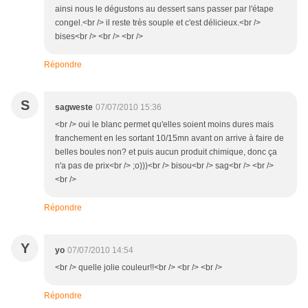
ainsi nous le dégustons au dessert sans passer par l'étape
congel.<br /> il reste très souple et c'est délicieux.<br />
bises<br /> <br /> <br />
Répondre
S
sagweste
07/07/2010 15:36
<br /> oui le blanc permet qu'elles soient moins dures mais
franchement en les sortant 10/15mn avant on arrive à faire de
belles boules non? et puis aucun produit chimique, donc ça
n'a pas de prix<br /> ;o)))<br /> bisou<br /> sag<br /> <br />
<br />
Répondre
Y
yo
07/07/2010 14:54
<br /> quelle jolie couleur!!<br /> <br /> <br />
Répondre