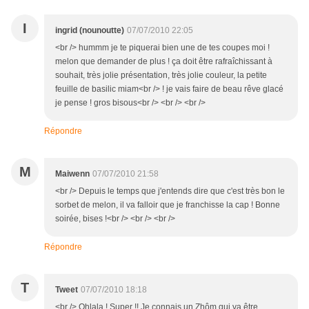
I
ingrid (nounoutte)
07/07/2010 22:05
<br /> hummm je te piquerai bien une de tes coupes moi !
melon que demander de plus ! ça doit être rafraîchissant à
souhait, très jolie présentation, très jolie couleur, la petite
feuille de basilic miam<br /> ! je vais faire de beau rêve glacé
je pense ! gros bisous<br /> <br /> <br />
Répondre
M
Maiwenn
07/07/2010 21:58
<br /> Depuis le temps que j'entends dire que c'est très bon le
sorbet de melon, il va falloir que je franchisse la cap ! Bonne
soirée, bises !<br /> <br /> <br />
Répondre
T
Tweet
07/07/2010 18:18
<br /> Ohlala ! Super !! Je connais un Zhôm qui va être