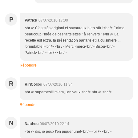
P
Patrick
07/07/2010 17:00
<br /> C'est très original et savoureux bien-sûr !<br /> J'aime
beaucoup l'idée de ces tartelettes " à l'envers " !<br /> La
recette est extra, la présentation parfaite et la cuisinière ...
formidable !<br /> <br /> Merci-merci<br /> Bisou<br />
Patrick<br /> <br /> <br />
Répondre
R
RiriColibri
07/07/2010 11:34
<br /> superbes!!! miam, j'en veux!<br /> <br /> <br />
Répondre
N
Natthou
06/07/2010 22:14
<br /> dis, je peux t'en piquer une!<br /> <br /> <br />