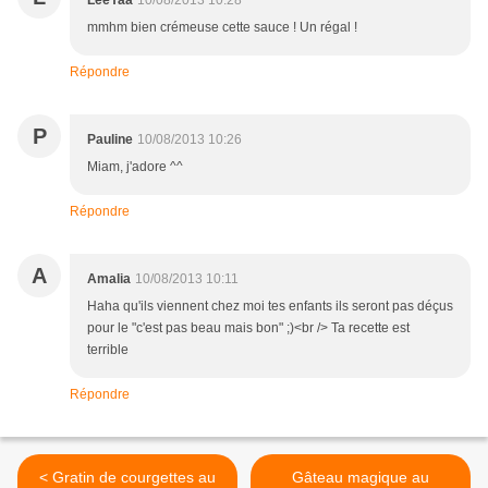
LeeYaa
10/08/2013 10:28
mmhm bien crémeuse cette sauce ! Un régal !
Répondre
P
Pauline
10/08/2013 10:26
Miam, j'adore ^^
Répondre
A
Amalia
10/08/2013 10:11
Haha qu'ils viennent chez moi tes enfants ils seront pas déçus
pour le "c'est pas beau mais bon" ;)<br /> Ta recette est
terrible
Répondre
< Gratin de courgettes au
Gâteau magique au