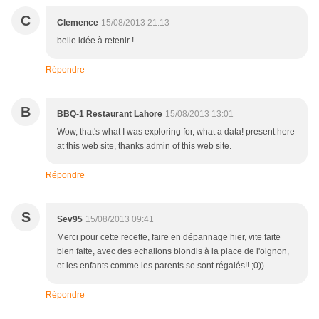
C
Clemence
15/08/2013 21:13
belle idée à retenir !
Répondre
B
BBQ-1 Restaurant Lahore
15/08/2013 13:01
Wow, that's what I was exploring for, what a data! present here
at this web site, thanks admin of this web site.
Répondre
S
Sev95
15/08/2013 09:41
Merci pour cette recette, faire en dépannage hier, vite faite
bien faite, avec des echalions blondis à la place de l'oignon,
et les enfants comme les parents se sont régalés!! ;0))
Répondre