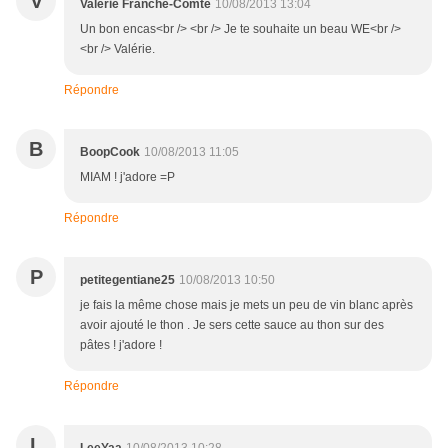
V
Valérie Franche-Comté
10/08/2013 13:04
Un bon encas<br /> <br /> Je te souhaite un beau WE<br />
<br /> Valérie.
Répondre
B
BoopCook
10/08/2013 11:05
MIAM ! j'adore =P
Répondre
P
petitegentiane25
10/08/2013 10:50
je fais la même chose mais je mets un peu de vin blanc après
avoir ajouté le thon . Je sers cette sauce au thon sur des
pâtes ! j'adore !
Répondre
L