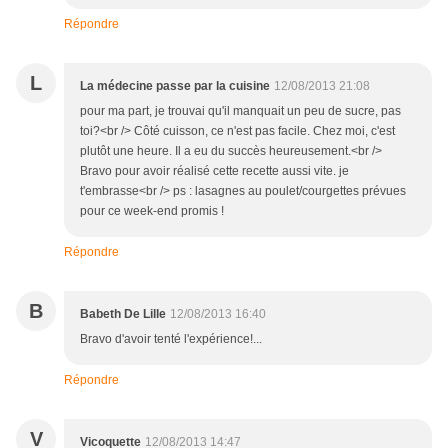
Répondre
L
La médecine passe par la cuisine
12/08/2013 21:08
pour ma part, je trouvai qu'il manquait un peu de sucre, pas
toi?<br /> Côté cuisson, ce n'est pas facile. Chez moi, c'est
plutôt une heure. Il a eu du succès heureusement.<br />
Bravo pour avoir réalisé cette recette aussi vite. je
t'embrasse<br /> ps : lasagnes au poulet/courgettes prévues
pour ce week-end promis !
Répondre
B
Babeth De Lille
12/08/2013 16:40
Bravo d'avoir tenté l'expérience!...
Répondre
V
Vicoquette
12/08/2013 14:47