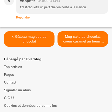
V
Vicoquette
13/08/2013 14:14
C'est chouette un petit chef en herbe à la maison...
Répondre
< Gâteau magique au
Mug cake au chocolat,
chocolat
coeur caramel au beurre
salé >
Hébergé par Overblog
Top articles
Pages
Contact
Signaler un abus
C.G.U.
Cookies et données personnelles