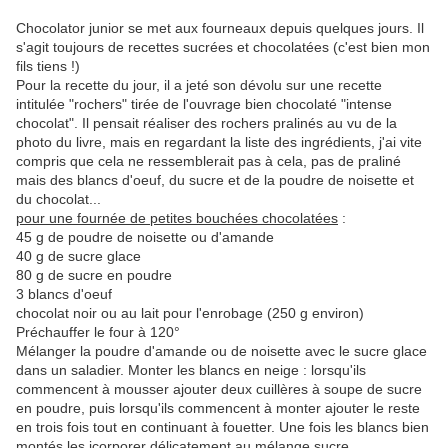
Chocolator junior se met aux fourneaux depuis quelques jours. Il
s'agit toujours de recettes sucrées et chocolatées (c'est bien mon
fils tiens !)
Pour la recette du jour, il a jeté son dévolu sur une recette
intitulée "rochers" tirée de l'ouvrage bien chocolaté "intense
chocolat". Il pensait réaliser des rochers pralinés au vu de la
photo du livre, mais en regardant la liste des ingrédients, j'ai vite
compris que cela ne ressemblerait pas à cela, pas de praliné
mais des blancs d'oeuf, du sucre et de la poudre de noisette et
du chocolat...
pour une fournée de petites bouchées chocolatées
:
45 g de poudre de noisette ou d'amande
40 g de sucre glace
80 g de sucre en poudre
3 blancs d'oeuf
chocolat noir ou au lait pour l'enrobage (250 g environ)
Préchauffer le four à 120°
Mélanger la poudre d'amande ou de noisette avec le sucre glace
dans un saladier. Monter les blancs en neige : lorsqu'ils
commencent à mousser ajouter deux cuillères à soupe de sucre
en poudre, puis lorsqu'ils commencent à monter ajouter le reste
en trois fois tout en continuant à fouetter. Une fois les blancs bien
montés les icorporer délicatement au mélange sucre