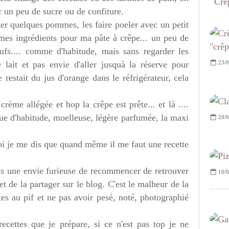
Crêp
c un peu de sucre ou de confiture.
er quelques pommes, les faire poeler avec un petit
mes ingrédients pour ma pâte à crêpe... un peu de
eufs.... comme d'habitude, mais sans regarder les
23/0
e lait et pas envie d'aller jusquà la réserve pour
restait du jus d'orange dans le réfrigérateur, cela
ème allégée et hop la crêpe est prête... et là ....
que d'habitude, moelleuse, légère parfumée, la maxi
20/0
oi je me dis que quand même il me faut une recette
 une envie furieuse de recommencer de retrouver
16/0
et de la partager sur le blog. C'est le malheur de la
tes au pif et ne pas avoir pesé, noté, photographié
recettes que je prépare, si ce n'est pas top je ne