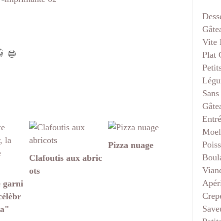
Dess
Gâte
Vite 
Plat
Petit
Légu
Sans
Gâte
Entr
Moel
Pois
Pizza nuage
Boul
Clafoutis aux abric
Vian
ots
Apéri
 garni
Crep
célèbr
Saveu
za"