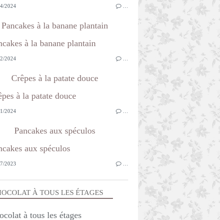
4/2024
…
Pancakes à la banane plantain
2/2024
…
Crêpes à la patate douce
1/2024
…
Pancakes aux spéculos
7/2023
…
OCOLAT À TOUS LES ÉTAGES