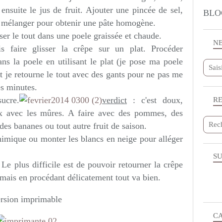
ensuite le jus de fruit. Ajouter une pincée de sel,
BLO
en mélanger pour obtenir une pâte homogène.
rser le tout dans une poele graissée et chaude.
N
s faire glisser la crêpe sur un plat. Procéder
ns la poele en utilisant le plat (je pose ma poele
et je retourne le tout avec des gants pour ne pas me
es minutes.
ucre.
verdict
: c'est doux,
R
ux avec les mûres. A faire avec des pommes, des
des bananes ou tout autre fruit de saison.
himique ou monter les blancs en neige pour alléger
SU
. Le plus difficile est de pouvoir retourner la crêpe
 mais en procédant délicatement tout va bien.
rsion imprimable
C