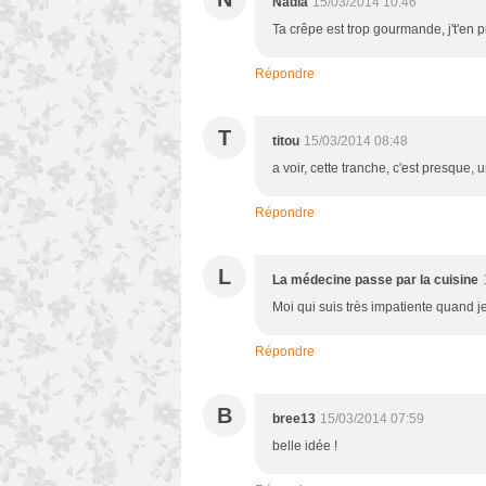
Nadia
15/03/2014 10:46
Ta crêpe est trop gourmande, j't'en p
Répondre
T
titou
15/03/2014 08:48
a voir, cette tranche, c'est presque, u
Répondre
L
La médecine passe par la cuisine
Moi qui suis très impatiente quand je
Répondre
B
bree13
15/03/2014 07:59
belle idée !