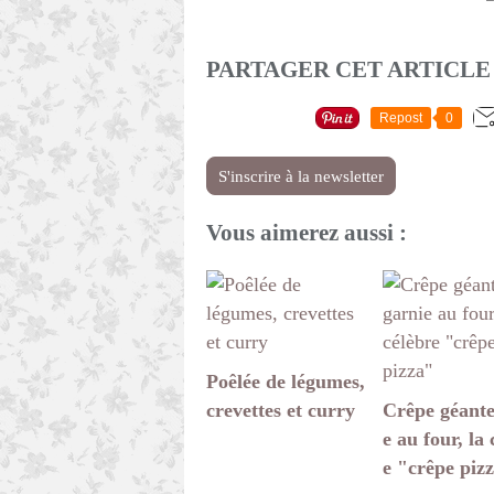
PARTAGER CET ARTICLE
Repost
0
S'inscrire à la newsletter
Vous aimerez aussi :
Poêlée de légumes,
crevettes et curry
Crêpe géante
e au four, la 
e "crêpe piz