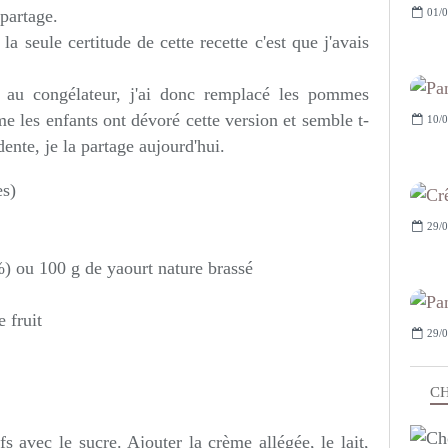
01/0
 partage.
la seule certitude de cette recette c'est que j'avais
n au congélateur, j'ai donc remplacé les pommes
me les enfants ont dévoré cette version et semble t-
10/0
ente, je la partage aujourd'hui.
es)
29/0
) ou 100 g de yaourt nature brassé
 fruit
29/0
CH
s avec le sucre. Ajouter la crème allégée, le lait,