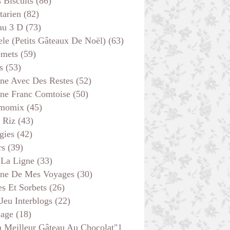
s Biscuits
(86)
tarien
(82)
au 3 D
(73)
ele (petits Gâteaux De Noël)
(63)
emets
(59)
s
(53)
ine Avec Des Restes
(52)
ine Franc Comtoise
(50)
momix
(45)
 Riz
(43)
gies
(42)
rs
(39)
 La Ligne
(33)
ine De Mes Voyages
(30)
s Et Sorbets
(26)
 Jeu Interblogs
(22)
age
(18)
 Meilleur Gâteau Au Chocolat"1