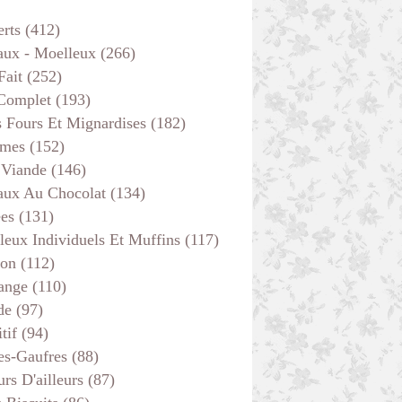
erts
(412)
aux - Moelleux
(266)
Fait
(252)
 Complet
(193)
s Fours Et Mignardises
(182)
mes
(152)
 Viande
(146)
aux Au Chocolat
(134)
ées
(131)
leux Individuels Et Muffins
(117)
son
(112)
ange
(110)
de
(97)
tif
(94)
es-Gaufres
(88)
rs D'ailleurs
(87)