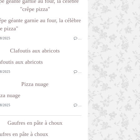
e géante garnie au four, la célèbre
"crêpe pizza"
8/2025
…
Clafoutis aux abricots
8/2025
…
Pizza nuage
8/2025
…
Gaufres en pâte à choux