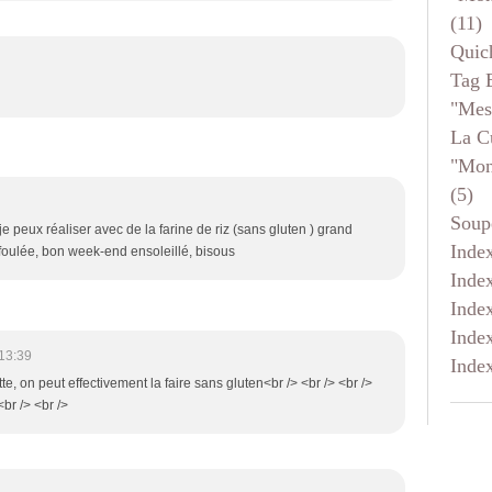
(11)
Quic
Tag 
"mes
La C
"mon
(5)
Soup
 peux réaliser avec de la farine de riz (sans gluten ) grand
Inde
a foulée, bon week-end ensoleillé, bisous
Inde
Inde
Inde
13:39
Inde
te, on peut effectivement la faire sans gluten<br /> <br /> <br />
br /> <br />