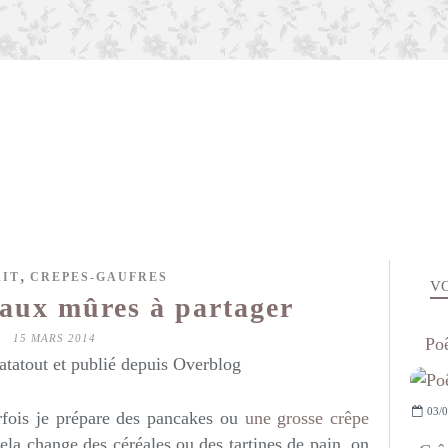
,
AIT
CREPES-GAUFRES
VO
 aux mûres à partager
15 MARS 2014
Poê
atatout et publié depuis Overblog
03/0
rfois je prépare des pancakes ou
une grosse crêpe
cela change des céréales ou des tartines de pain, on