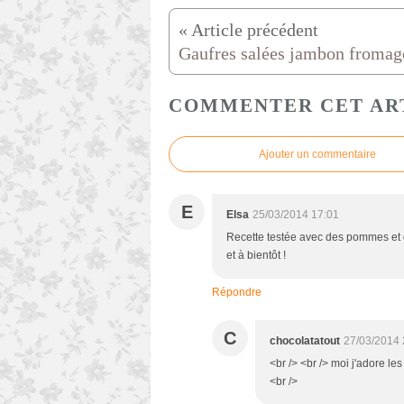
Gaufres salées jambon fromag
COMMENTER CET AR
Ajouter un commentaire
E
Elsa
25/03/2014 17:01
Recette testée avec des pommes et d
et à bientôt !
Répondre
C
chocolatatout
27/03/2014 
<br /> <br /> moi j'adore le
<br />