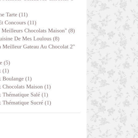
he Tarte
(11)
Et Concours
(11)
 Meilleurs Chocolats Maison"
(8)
uisine De Mes Loulous
(8)
 Meilleur Gateau Au Chocolat 2"
e
(5)
x
(1)
x Boulange
(1)
x Chocolats Maison
(1)
x Thématique Salé
(1)
x Thématique Sucré
(1)