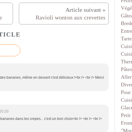
Petit
Végé
Gâte
e
Ravioli wonton aux crevettes
Bred
Entr
TICLE
Tarte
Cuis
Cuis
Ther
Pâtes
Aller
es bananes, même en dessert c'est délicieux !<br /> <br /> Merci
Dive
Pour
Cuis
Glace
20:20
Petit
s bananes dans les crepes... c'est un bon choix<br /> <br /> <br />
From
"mon