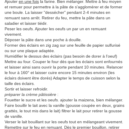
Ajouter
en une fois
la farine. Bien mélanger. Mettre à feu moyen
et remuer pour permettre à la pâte de s'agglomérer et de former
une boule. La laisser "dessécher" pendant 2-4 minutes en
remuant sans arrêt. Retirer du feu, mettre la pâte dans un
saladier et laisser tiédir.
Peser les oeufs. Ajouter les oeufs un par un en remuant
vivement.
Déposer la pâte dans une poche à douille.
Former des éclairs en zig zag sur une feuille de papier sulfurisé
ou sur une plaque adaptée.
Humidifier le dessus des éclairs (pas besoin de dorer à l'oeuf)
Mettre au four. Couper le four dès que les éclairs sont enfournés
et laisser ainsi sans ouvrir la porte pendant 10 minutes. Relancer
le four à 160° et laisser cuire encore 15 minutes environ (les
éclairs doivent être dorés) Adapter le temps de cuisson selon la
taille des éclairs.
Sortir et laisser refroidir.
préparer la crème pâtissière
:
Fouetter le sucre et les oeufs. ajouter la maizena, bien mélanger.
Faire bouillir le lait avec la vanille (gousse coupée en deux, grains
grattés, le tout mis dans le lait) filtrer le lait pour retirer la gousse
de vanille.
Verser le lait bouillant sur les oeufs tout en mélangeant vivement.
Remettre sur le feu en remuant. Dès le premier bouillon, retirer