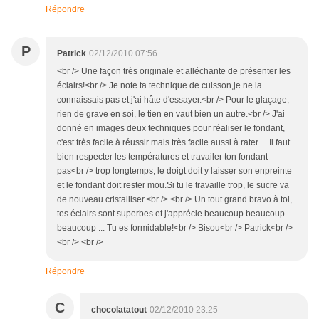
Répondre
P
Patrick
02/12/2010 07:56
<br /> Une façon très originale et alléchante de présenter les
éclairs!<br /> Je note ta technique de cuisson,je ne la
connaissais pas et j'ai hâte d'essayer.<br /> Pour le glaçage,
rien de grave en soi, le tien en vaut bien un autre.<br /> J'ai
donné en images deux techniques pour réaliser le fondant,
c'est très facile à réussir mais très facile aussi à rater ... Il faut
bien respecter les températures et travailer ton fondant
pas<br /> trop longtemps, le doigt doit y laisser son enpreinte
et le fondant doit rester mou.Si tu le travaille trop, le sucre va
de nouveau cristalliser.<br /> <br /> Un tout grand bravo à toi,
tes éclairs sont superbes et j'apprécie beaucoup beaucoup
beaucoup ... Tu es formidable!<br /> Bisou<br /> Patrick<br />
<br /> <br />
Répondre
C
chocolatatout
02/12/2010 23:25