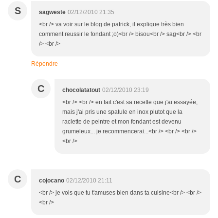
S
sagweste
02/12/2010 21:35
<br /> va voir sur le blog de patrick, il explique très bien
comment reussir le fondant ;o)<br /> bisou<br /> sag<br /> <br
/> <br />
Répondre
C
chocolatatout
02/12/2010 23:19
<br /> <br /> en fait c'est sa recette que j'ai essayée,
mais j'ai pris une spatule en inox plutot que la
raclette de peintre et mon fondant est devenu
grumeleux... je recommencerai...<br /> <br /> <br />
<br />
C
cojocano
02/12/2010 21:11
<br /> je vois que tu t'amuses bien dans ta cuisine<br /> <br />
<br />