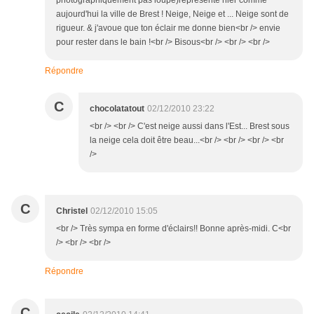
photographiquement pas loupé)représente hier comme
aujourd'hui la ville de Brest ! Neige, Neige et ... Neige sont de
rigueur. & j'avoue que ton éclair me donne bien<br /> envie
pour rester dans le bain !<br /> Bisous<br /> <br /> <br />
Répondre
C
chocolatatout
02/12/2010 23:22
<br /> <br /> C'est neige aussi dans l'Est... Brest sous
la neige cela doit être beau...<br /> <br /> <br /> <br
/>
C
Christel
02/12/2010 15:05
<br /> Très sympa en forme d'éclairs!! Bonne après-midi. C<br
/> <br /> <br />
Répondre
C