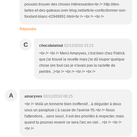
pouvais trouver des choses intéressantes<br /> http://des-
tartes-et-des-gateaux.over-blog.net/article-confectionner-son-
fondant-blanc-42948891.html<br /> <br /> <br />
Répondre
C
chocolatatout
02/12/2010 23:23
<br /> <br /> Merci Amaryves, c'est bien chez Patrick
que j'ai trouvé la recette mais j'ai dû louper quelque
chose (en tout cas je n'avais pas la raclette de
peintre...)<br /> <br /> <br /> <br />
A
amaryves
02/12/2010 08:25
<br /> Voilà un tonnerre bien inoffensif....à déguster à deux
sous un parapluie ( à cause de l'averse !!!).<br /> Nous
t'attendons... sans souci, il est des priorités à respecter, mais
quand tu pourras revenir ce sera l'arc en ciel....<br /> <br />
<br />