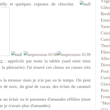
Végé
tilly et quelques copeaux de chocolat.
Gâte
Bred
Entr
Tarte
Cuis
Cuis
Ther
Pâtes
Aller
ct
: appréciés par toute la tablée (sauf mini miss
Dive
la pâtisserie) J'ai trouvé ces choux en coeurs très
Pour
Cuis
ans la mousse mais je n'ai pas eu le temps. On peut
Glace
x de noix, du grué de cacao, des éclats de caramel
Petit
From
 un éclair ou le parsemer d'amandes effilées (mon
"mon
car je n'avais plus d'amandes)
(11)