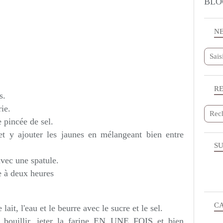
BLO
N
R
s.
ie.
 pincée de sel.
 et y ajouter les jaunes en mélangeant bien entre
SU
avec une spatule.
e à deux heures
C
lait, l'eau et le beurre avec le sucre et le sel.
ouillir, jeter la farine EN UNE FOIS et bien