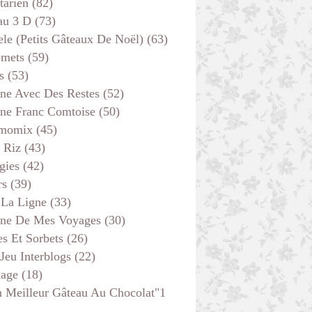
tarien
(82)
au 3 D
(73)
ele (petits Gâteaux De Noël)
(63)
emets
(59)
s
(53)
ine Avec Des Restes
(52)
ine Franc Comtoise
(50)
momix
(45)
 Riz
(43)
gies
(42)
rs
(39)
 La Ligne
(33)
ine De Mes Voyages
(30)
s Et Sorbets
(26)
 Jeu Interblogs
(22)
age
(18)
 Meilleur Gâteau Au Chocolat"1