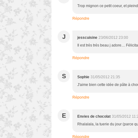
Trop mignon ce petit coeur, et pleinde
Répondre
J
jesscuisine
23/06/2012 23:00
Il est trés trés beau j adore.... Félicit
Répondre
S
Sophie
31/05/2012 21:35
J'aime bien cette idée de pâte à cho
Répondre
E
Envies de chocolat
31/05/2012 11:
Rhalalala, la tuerie du jour (parce qu
Répondre