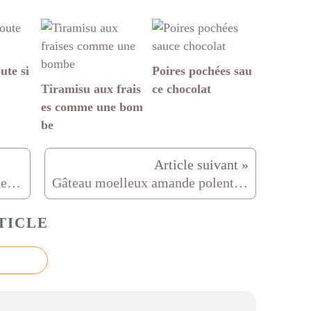
ute si
Poires pochées sau
Tiramisu aux frais
ce chocolat
es comme une bom
be
Dariole d'asperges et mousse de saumon
Gâteau moelleux amande polenta aux framboises (allergie)
TICLE