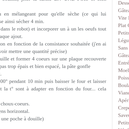
Dess
Gâte
eu en mélangeant pour qu'elle sèche (ce qui lui
Vite 
se ainsi sécher 4 min.
Plat
dans le robot) et incorporer un à un les oeufs tout
Petit
aque ajout.
Légu
on en fonction de la consistance souhaitée (j'en ai
Sans
voir mettre une quantité précise)
Gâte
uille et former 4 coeurs sur une plaque recouverte
Entr
pas trop épais et bien espacé, la pâte gonfle
Moel
.
Pois
00° pendant 10 min puis baisser le four et laisser
Boul
 la t° sont à adapter en fonction du four... cela
Vian
Apéri
es choux-coeurs.
Crep
ns horizontal.
Saveu
 une poche à douille)
Petit