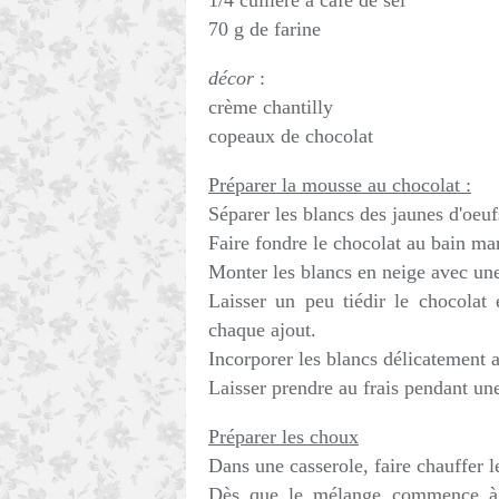
1/4 cuillère à café de sel
70 g de farine
décor
:
crème chantilly
copeaux de chocolat
Préparer la mousse au chocolat :
Séparer les blancs des jaunes d'oeuf
Faire fondre le chocolat au bain mar
Monter les blancs en neige avec une
Laisser un peu tiédir le chocolat
chaque ajout.
Incorporer les blancs délicatement 
Laisser prendre au frais pendant un
Préparer les choux
Dans une casserole, faire chauffer le 
Dès que le mélange commence à b