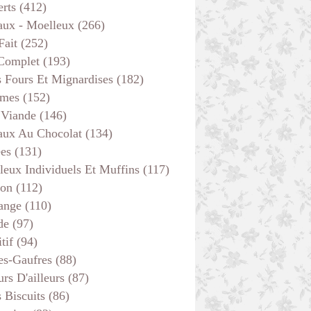
erts
(412)
aux - Moelleux
(266)
Fait
(252)
 Complet
(193)
s Fours Et Mignardises
(182)
mes
(152)
 Viande
(146)
aux Au Chocolat
(134)
ées
(131)
leux Individuels Et Muffins
(117)
son
(112)
ange
(110)
de
(97)
tif
(94)
es-Gaufres
(88)
rs D'ailleurs
(87)
s Biscuits
(86)