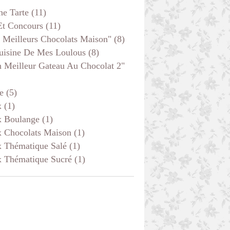
he Tarte
(11)
Et Concours
(11)
 Meilleurs Chocolats Maison"
(8)
uisine De Mes Loulous
(8)
 Meilleur Gateau Au Chocolat 2"
e
(5)
x
(1)
x Boulange
(1)
x Chocolats Maison
(1)
x Thématique Salé
(1)
x Thématique Sucré
(1)