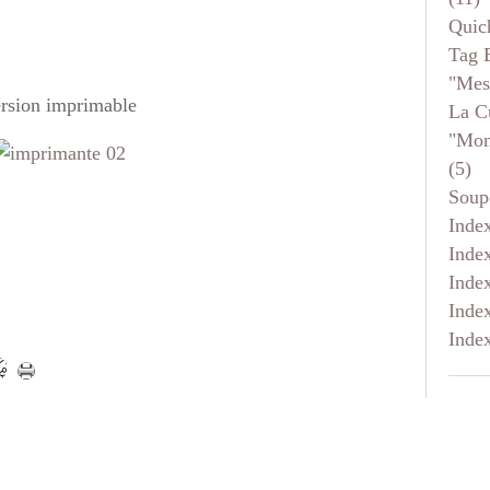
Quic
Tag 
"mes
rsion imprimable
La C
"mon
(5)
Soup
Inde
Inde
Inde
Inde
Inde