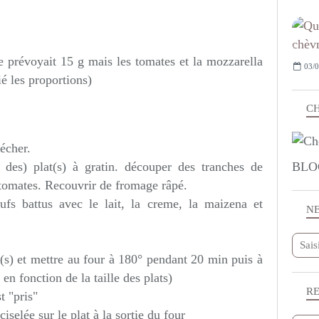
e prévoyait 15 g mais les tomates et la mozzarella
03/0
é les proportions)
CH
écher.
des) plat(s) à gratin. découper des tranches de
BLO
s tomates. Recouvrir de fromage râpé.
fs battus avec le lait, la creme, la maizena et
N
.
t(s) et mettre au four à 180° pendant 20 min puis à
n fonction de la taille des plats)
R
t "pris"
iselée sur le plat à la sortie du four