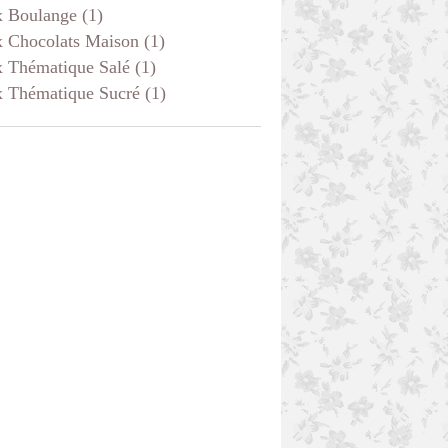
x Boulange
(1)
x Chocolats Maison
(1)
x Thématique Salé
(1)
x Thématique Sucré
(1)