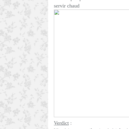
servir chaud
Verdict
: