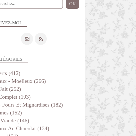
IVEZ-MOI
ATÉGORIES
erts
(412)
aux - Moelleux
(266)
Fait
(252)
 Complet
(193)
s Fours Et Mignardises
(182)
mes
(152)
 Viande
(146)
aux Au Chocolat
(134)