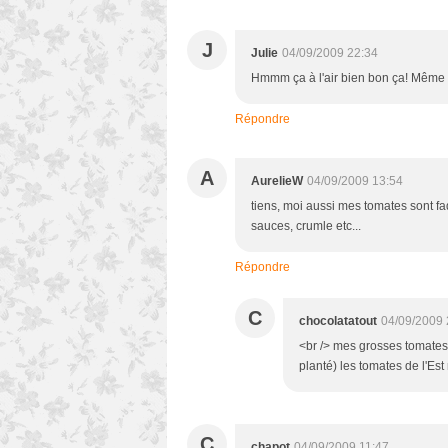
J
Julie
04/09/2009 22:34
Hmmm ça à l'air bien bon ça! Même en 
Répondre
A
AurelieW
04/09/2009 13:54
tiens, moi aussi mes tomates sont fad
sauces, crumle etc...
Répondre
C
chocolatatout
04/09/2009 
<br /> mes grosses tomates o
planté) les tomates de l'Est
C
chapot
04/09/2009 11:47