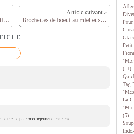
Aller
Dive
Résultat du concours "mon meilleur gâteau au chocolat"
Brochettes de boeuf au miel et sésame
Pour
Cuis
TICLE
Glace
Petit
From
"mon
(11)
Quic
Tag 
"mes
La C
"mon
(5)
etite recette pour mon déjeuner demain midi
Soup
Inde