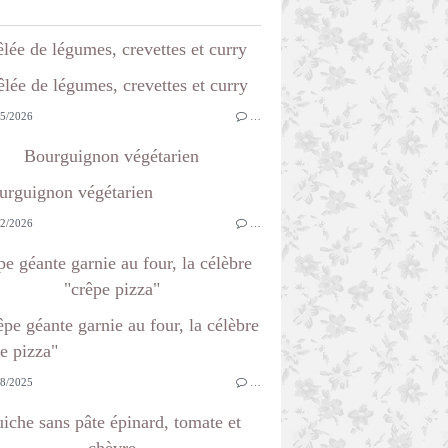
lée de légumes, crevettes et curry
5/2026
…
Bourguignon végétarien
2/2026
…
e géante garnie au four, la célèbre
"crêpe pizza"
8/2025
…
iche sans pâte épinard, tomate et
chèvre