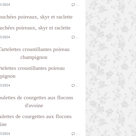
1/2024
…
uchées poireaux, skyr et raclette
5/2024
…
Tartelettes croustillantes poireau
champignon
3/2024
…
ulettes de courgettes aux flocons
d'avoine
3/2024
…