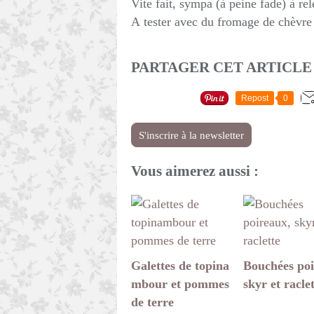
Vite fait, sympa (à peine fade) à re
A tester avec du fromage de chèvre
PARTAGER CET ARTICLE
Repost
0
S'inscrire à la newsletter
Vous aimerez aussi :
Galettes de topina
Bouchées poi
mbour et pommes
skyr et racle
de terre