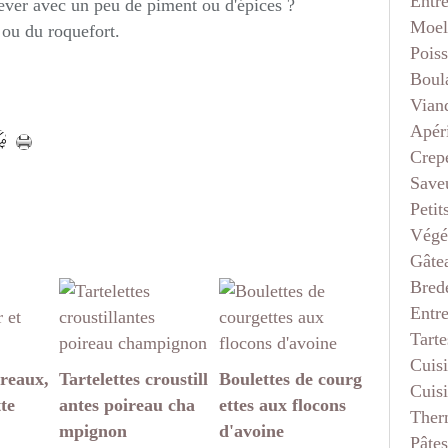
Entr
lever avec un peu de piment ou d'épices ?
Moel
 ou du roquefort.
Pois
Boul
Vian
Apéri
Crep
Saveu
Petit
Végé
Gâte
Bred
Entr
Tarte
Cuis
reaux,
Tartelettes croustill
Boulettes de courg
Cuis
tte
antes poireau cha
ettes aux flocons
Ther
mpignon
d'avoine
Pâtes