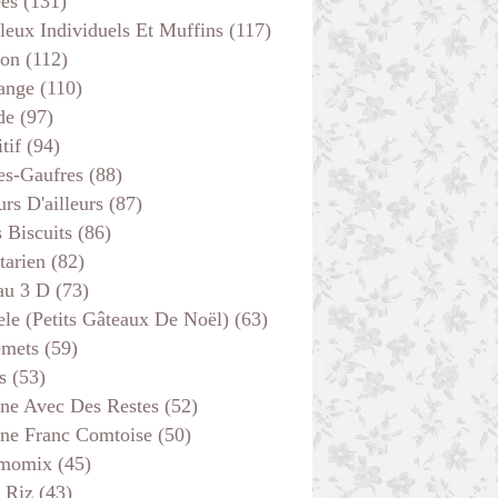
ées
(131)
leux Individuels Et Muffins
(117)
son
(112)
ange
(110)
de
(97)
tif
(94)
es-Gaufres
(88)
rs D'ailleurs
(87)
s Biscuits
(86)
tarien
(82)
au 3 D
(73)
ele (petits Gâteaux De Noël)
(63)
emets
(59)
s
(53)
ine Avec Des Restes
(52)
ine Franc Comtoise
(50)
momix
(45)
 Riz
(43)