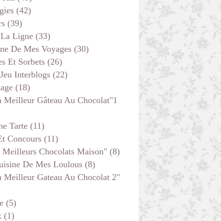
gies
(42)
rs
(39)
 La Ligne
(33)
ine De Mes Voyages
(30)
s Et Sorbets
(26)
 Jeu Interblogs
(22)
age
(18)
 Meilleur Gâteau Au Chocolat"1
he Tarte
(11)
Et Concours
(11)
 Meilleurs Chocolats Maison"
(8)
uisine De Mes Loulous
(8)
 Meilleur Gateau Au Chocolat 2"
e
(5)
x
(1)