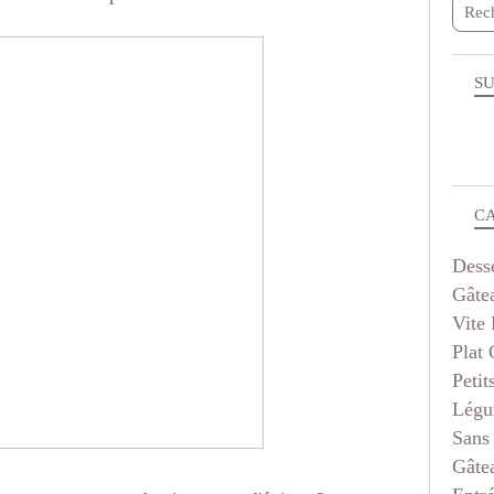
SU
C
Dess
Gâte
Vite 
Plat
Petit
Légu
Sans
Gâte