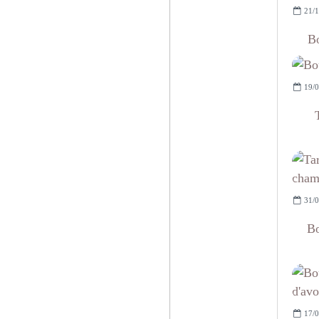
21/1
Bo
19/0
31/0
Bo
17/0