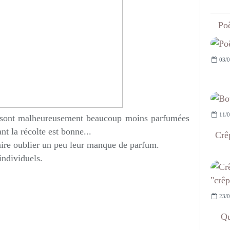
Poê
03/0
11/0
n sont malheureusement beaucoup moins parfumées
nt la récolte est bonne...
Crêp
 faire oublier un peu leur manque de parfum.
 individuels.
23/0
Qu