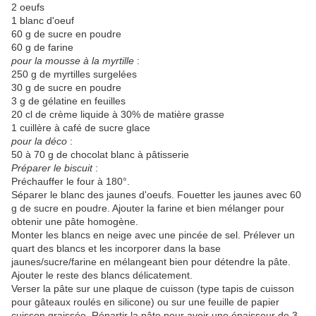
2 oeufs
1 blanc d'oeuf
60 g de sucre en poudre
60 g de farine
pour la mousse à la myrtille
:
250 g de myrtilles surgelées
30 g de sucre en poudre
3 g de gélatine en feuilles
20 cl de crème liquide à 30% de matière grasse
1 cuillère à café de sucre glace
pour la déco
:
50 à 70 g de chocolat blanc à pâtisserie
Préparer le biscuit
:
Préchauffer le four à 180°.
Séparer le blanc des jaunes d'oeufs. Fouetter les jaunes avec 60
g de sucre en poudre. Ajouter la farine et bien mélanger pour
obtenir une pâte homogène.
Monter les blancs en neige avec une pincée de sel. Prélever un
quart des blancs et les incorporer dans la base
jaunes/sucre/farine en mélangeant bien pour détendre la pâte.
Ajouter le reste des blancs délicatement.
Verser la pâte sur une plaque de cuisson (type tapis de cuisson
pour gâteaux roulés en silicone) ou sur une feuille de papier
cuisson graissée. Répartir la pâte pour avoir une épaisseur de 3