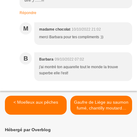
dire ;) .......!!!
Répondre
M
madame chocolat
10/10/2022 21:02
merci Barbara pour tes compliments :))
B
Barbara
09/10/2022 07:02
j'ai montré ton aquarelle tout le monde la trouve
superbe elle l'est!
< Moelleux aux pêches
Gaufre de Liège au saumon
fumé, chantilly moutarde,
roquette >
Hébergé par Overblog