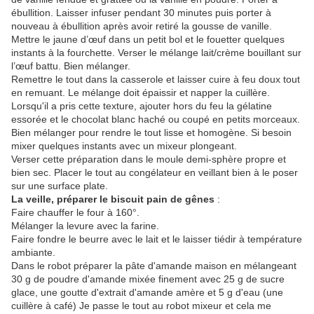
ébullition. Laisser infuser pendant 30 minutes puis porter à
nouveau à ébullition après avoir retiré la gousse de vanille.
Mettre le jaune d’œuf dans un petit bol et le fouetter quelques
instants à la fourchette. Verser le mélange lait/crème bouillant sur
l’œuf battu. Bien mélanger.
Remettre le tout dans la casserole et laisser cuire à feu doux tout
en remuant. Le mélange doit épaissir et napper la cuillère.
Lorsqu'il a pris cette texture, ajouter hors du feu la gélatine
essorée et le chocolat blanc haché ou coupé en petits morceaux.
Bien mélanger pour rendre le tout lisse et homogène. Si besoin
mixer quelques instants avec un mixeur plongeant.
Verser cette préparation dans le moule demi-sphère propre et
bien sec. Placer le tout au congélateur en veillant bien à le poser
sur une surface plate.
La veille, préparer le biscuit pain de gênes
:
Faire chauffer le four à 160°.
Mélanger la levure avec la farine.
Faire fondre le beurre avec le lait et le laisser tiédir à température
ambiante.
Dans le robot préparer la pâte d'amande maison en mélangeant
30 g de poudre d'amande mixée finement avec 25 g de sucre
glace, une goutte d'extrait d'amande amère et 5 g d'eau (une
cuillère à café) Je passe le tout au robot mixeur et cela me