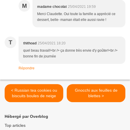
M
madame chocolat
25/04/2021 19:59
Merci Claudette. Oui toute la famille a apprécié ce
dessert, belle- maman était elle aussi ravie !
T
thithoad
25/04/2021 18:20
quel beau travail!<br /> ça donne très envie d'y goûter!<br />
bonne fin de journée
Répondre
< Russian tea cookies ou
Gnocchi aux feuilles de
biscuits boules de neige
blettes >
Hébergé par Overblog
Top articles