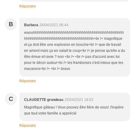
Répondre
B
Barbara
26/04/2021 06:44
waouhhhhhhhhhhhhhhhhhhhhhhhhhhhhhhhhhhhhhhhhhhh
hhhhhhhhhhhhhhhhhhhhhhhhhhhhhhhhh<br /> magnifique
et ça doit être une explosion en bouche<br /> que de travail
en amont mais ça en valait le coup<br /> je pense qu'elle a du
être émue et ravie ? non <br /> <br /> pas d'accord avec toi
pour le décor autour<br /> les framboises c'est mieux que les
macarons<br /> <br /> bravo
Répondre
C
CLAUDETTE grondeau
25/04/2021 18:52
Magnifique gâteau ! Vous pouvez être fière de vous! J'espère
que tout votre famille a apprécié
Répondre