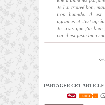
elle a aimé les parfum
Je l'ai trouvé bon, mais
trop humide. Il est
agrumes et c'est agréa
Je crois que j'ai bien 
car il est juste bien s
Sui
PARTAGER CET ARTICLE
Repost
0