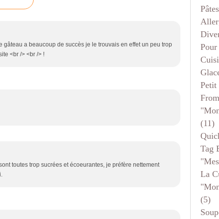
Pâtes
Aller
Dive
 ce gâteau a beaucoup de succès je le trouvais en effet un peu trop
Pour
ite <br /> <br /> !
Cuis
Glace
Petit
From
"mon
(11)
Quic
Tag 
"mes
nt toutes trop sucrées et écoeurantes, je préfère nettement
La C
.
"mon
(5)
Soup