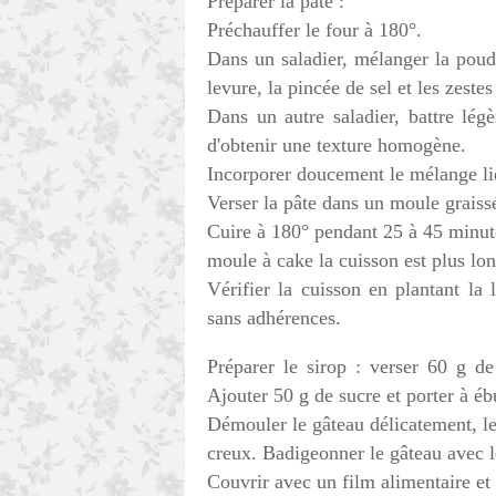
Préparer la pâte :
Préchauffer le four à 180°.
Dans un saladier, mélanger la poudr
levure, la pincée de sel et les zestes
Dans un autre saladier, battre lég
d'obtenir une texture homogène.
Incorporer doucement le mélange li
Verser la pâte dans un moule grais
Cuire à 180° pendant 25 à 45 minut
moule à cake la cuisson est plus lo
Vérifier la cuisson en plantant la 
sans adhérences.
Préparer le sirop : verser 60 g de
Ajouter 50 g de sucre et porter à ébu
Démouler le gâteau délicatement, le 
creux. Badigeonner le gâteau avec le 
Couvrir avec un film alimentaire et 