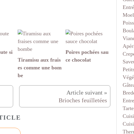
Entr
Moel
Pois
Boul
Vian
Apéri
ute si
Poires pochées sau
Crep
Tiramisu aux frais
ce chocolat
Saveu
es comme une bom
Petit
be
Végé
Gâte
Bred
Brioches feuilletées
Entr
Tarte
Cuis
TICLE
Cuis
Ther