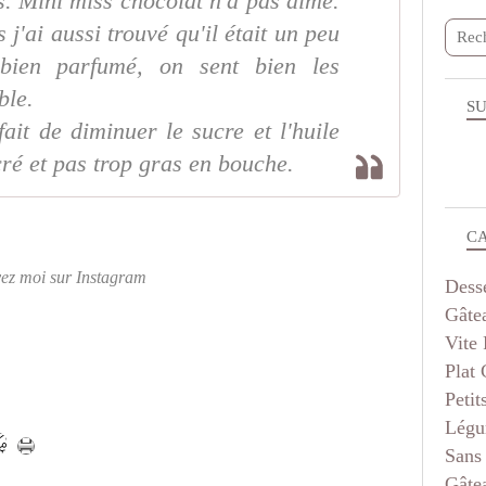
s. Mini miss chocolat n'a pas aimé.
 j'ai aussi trouvé qu'il était un peu
 bien parfumé, on sent bien les
ble.
SU
fait de diminuer le sucre et l'huile
ucré et pas trop gras en bouche.
C
vez moi sur Instagram
Dess
Gâte
Vite 
Plat
Petit
Légu
Sans
Gâte