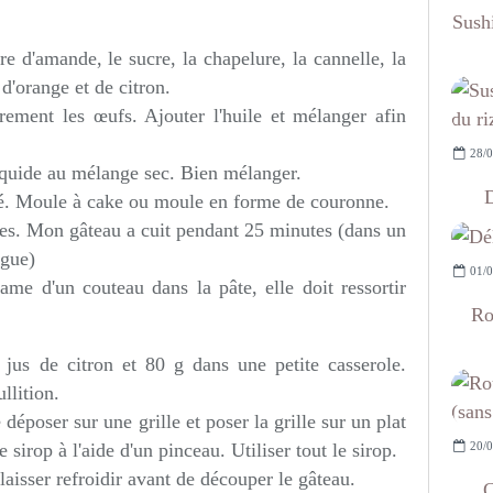
Sushi
e d'amande, le sucre, la chapelure, la cannelle, la
 d'orange et de citron.
èrement les œufs. Ajouter l'huile et mélanger afin
28/0
quide au mélange sec. Bien mélanger.
D
sé. Moule à cake ou moule en forme de couronne.
es. Mon gâteau a cuit pendant 25 minutes (dans un
ngue)
01/0
lame d'un couteau dans la pâte, elle doit ressortir
Ro
 jus de citron et 80 g dans une petite casserole.
llition.
déposer sur une grille et poser la grille sur un plat
20/0
sirop à l'aide d'un pinceau. Utiliser tout le sirop.
laisser refroidir avant de découper le gâteau.
C