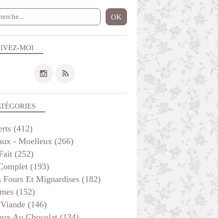
IVEZ-MOI
ATÉGORIES
erts
(412)
aux - Moelleux
(266)
Fait
(252)
 Complet
(193)
s Fours Et Mignardises
(182)
mes
(152)
 Viande
(146)
aux Au Chocolat
(134)