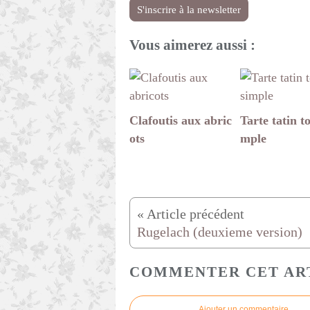
S'inscrire à la newsletter
Vous aimerez aussi :
Clafoutis aux abric
Tarte tatin to
ots
mple
Rugelach (deuxieme version)
COMMENTER CET AR
Ajouter un commentaire