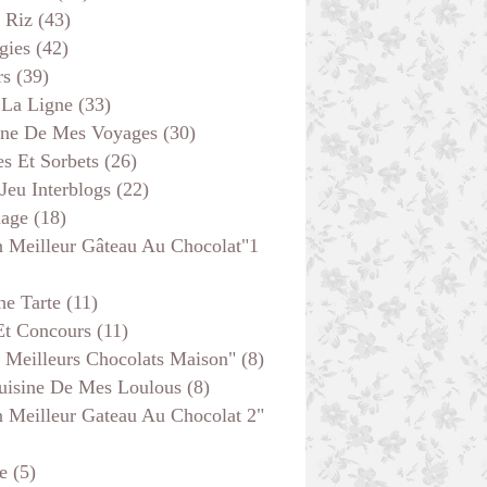
 Riz
(43)
gies
(42)
rs
(39)
 La Ligne
(33)
ine De Mes Voyages
(30)
s Et Sorbets
(26)
 Jeu Interblogs
(22)
age
(18)
 Meilleur Gâteau Au Chocolat"1
he Tarte
(11)
Et Concours
(11)
 Meilleurs Chocolats Maison"
(8)
uisine De Mes Loulous
(8)
 Meilleur Gateau Au Chocolat 2"
e
(5)