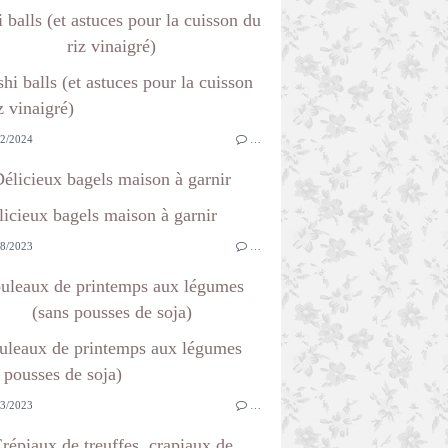
 balls (et astuces pour la cuisson du
riz vinaigré)
2/2024
…
élicieux bagels maison à garnir
8/2023
…
uleaux de printemps aux légumes
(sans pousses de soja)
3/2023
…
répiaux de treuffes, crapiaux de