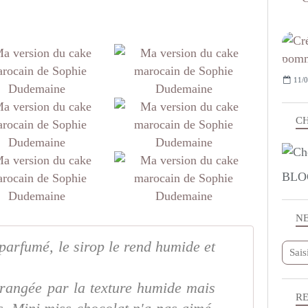
11/0
CH
BLO
N
 parfumé, le sirop le rend humide et
érangée par la texture humide mais
R