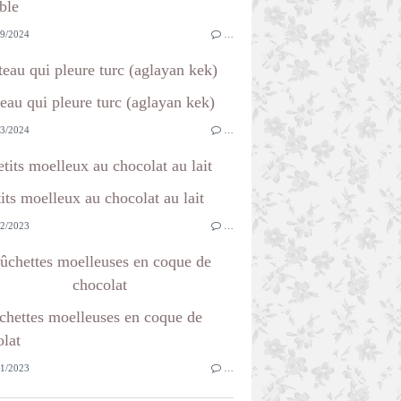
9/2024
…
teau qui pleure turc (aglayan kek)
3/2024
…
etits moelleux au chocolat au lait
2/2023
…
ûchettes moelleuses en coque de
chocolat
1/2023
…