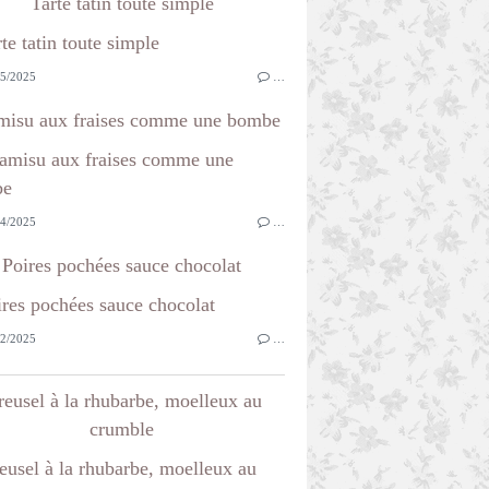
Tarte tatin toute simple
5/2025
…
misu aux fraises comme une bombe
4/2025
…
Poires pochées sauce chocolat
2/2025
…
reusel à la rhubarbe, moelleux au
crumble