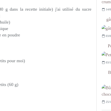
 g dans la recette initiale) j'ai utilisé du sucre
14/0
t
gâ
huile)
mique
e en poudre
03/0
P
etits pour moi)
03/1
B
tits (60 g)
25/1