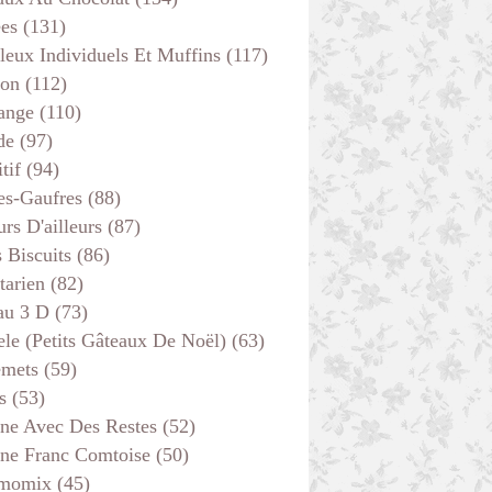
ées
(131)
leux Individuels Et Muffins
(117)
son
(112)
ange
(110)
de
(97)
tif
(94)
es-Gaufres
(88)
rs D'ailleurs
(87)
s Biscuits
(86)
tarien
(82)
au 3 D
(73)
ele (petits Gâteaux De Noël)
(63)
emets
(59)
s
(53)
ine Avec Des Restes
(52)
ine Franc Comtoise
(50)
momix
(45)