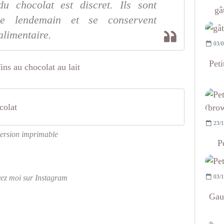
u chocolat est discret. Ils sont
gâ
 le lendemain et se conservent
alimentaire.
03/0
Peti
colat
23/1
ersion imprimable
P
03/1
vez moi sur Instagram
Gau