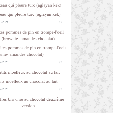
teau qui pleure turc (aglayan kek)
3/2024
…
tes pommes de pin en trompe-l'oeil
(brownie- amandes chocolat)
2/2023
…
etits moelleux au chocolat au lait
2/2023
…
fres brownie au chocolat deuxième
version