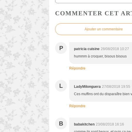
COMMENTER CET AR
Ajouter un commentaire
P
patricia cuisine
28/08/2018 10:27
hummm à croquer, bisous bisous
Répondre
L
LadyMilonguera
27/08/2018 19:55
Ces muffins ont du disparaître bien vi
Répondre
B
babakitchen
23/08/2018 16:16
comme ils sont beaux, et puis ça ne s