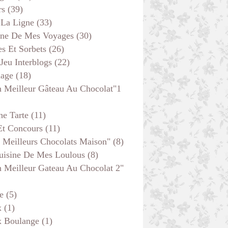
rs
(39)
 La Ligne
(33)
ine De Mes Voyages
(30)
s Et Sorbets
(26)
 Jeu Interblogs
(22)
age
(18)
 Meilleur Gâteau Au Chocolat"1
he Tarte
(11)
Et Concours
(11)
 Meilleurs Chocolats Maison"
(8)
uisine De Mes Loulous
(8)
 Meilleur Gateau Au Chocolat 2"
e
(5)
x
(1)
x Boulange
(1)