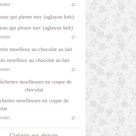
9/2024
…
teau qui pleure turc (aglayan kek)
3/2024
…
etits moelleux au chocolat au lait
2/2023
…
ûchettes moelleuses en coque de
chocolat
1/2023
…
Clafoutis aux abricots