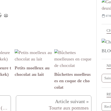
07/0
CH
BLO
N
eure t
Petits moelleux au
 kek)
chocolat au lait
Bûchettes moelleus
es en coque de cho
colat
R
Mini samoussas pour l'apéritif (kiri curry, crevette avocat, chèvre tomate séchée)
Tourte aux pommes