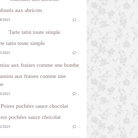
8/2025
…
Tarte tatin toute simple
5/2025
…
misu aux fraises comme une bombe
4/2025
…
Poires pochées sauce chocolat
2/2025
…