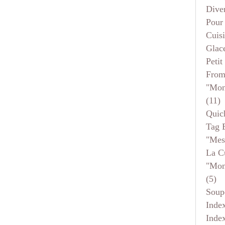
Dive
Pour
Cuis
Glace
Petit
From
"mon
(11)
Quic
Tag 
"mes
La C
"mon
(5)
Soup
Inde
Inde