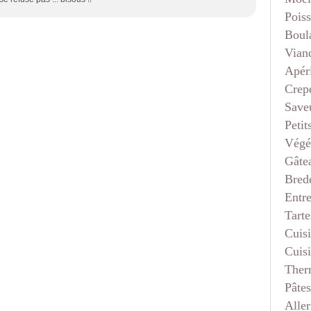
Pois
Boul
Vian
Apéri
Crep
Saveu
Petit
Végé
Gâte
Bred
Entr
Tarte
Cuis
Cuis
Ther
Pâtes
Aller