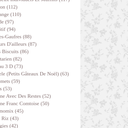
son
(112)
ange
(110)
de
(97)
tif
(94)
es-Gaufres
(88)
rs D'ailleurs
(87)
s Biscuits
(86)
tarien
(82)
au 3 D
(73)
ele (petits Gâteaux De Noël)
(63)
emets
(59)
s
(53)
ine Avec Des Restes
(52)
ine Franc Comtoise
(50)
momix
(45)
 Riz
(43)
gies
(42)