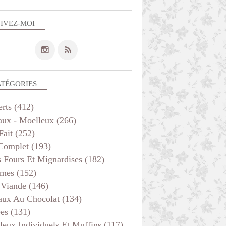
IVEZ-MOI
ATÉGORIES
erts
(412)
aux - Moelleux
(266)
Fait
(252)
 Complet
(193)
s Fours Et Mignardises
(182)
mes
(152)
 Viande
(146)
aux Au Chocolat
(134)
ées
(131)
leux Individuels Et Muffins
(117)