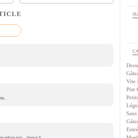
TICLE
SU
C
Dess
Gâte
Vite 
Plat
Petit
te...
Légu
Sans
Gâte
Entr
Moel
e refuse pas ... bisous !!