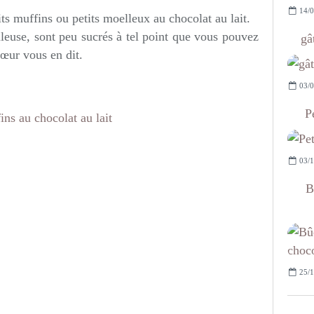
14/0
ts muffins ou petits moelleux au chocolat au lait.
lleuse, sont peu sucrés à tel point que vous pouvez
gâ
cœur vous en dit.
03/0
P
03/1
B
25/1