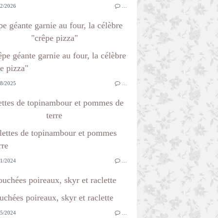
2/2026
…
e géante garnie au four, la célèbre
"crêpe pizza"
8/2025
…
ettes de topinambour et pommes de
terre
1/2024
…
uchées poireaux, skyr et raclette
5/2024
…