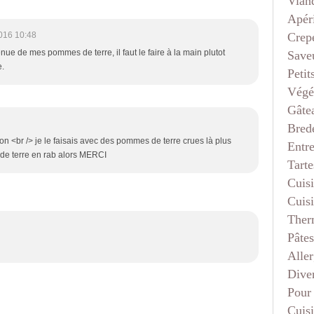
Vian
Apéri
Crep
016 10:48
enue de mes pommes de terre, il faut le faire à la main plutot
Saveu
e.
Petit
Végé
Gâte
Bred
bon <br /> je le faisais avec des pommes de terre crues là plus
Entr
s de terre en rab alors MERCI
Tarte
Cuis
Cuis
Ther
Pâtes
Aller
Dive
Pour
Cuis