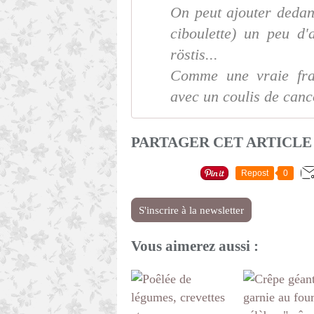
On peut ajouter dedans
ciboulette) un peu d'
röstis...
Comme une vraie fra
avec un coulis de canc
PARTAGER CET ARTICLE
Repost
0
S'inscrire à la newsletter
Vous aimerez aussi :