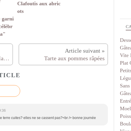
Clafoutis aux abric
ots
 garni
célèbr
C
za"
Dess
Gâte
Vite 
Meringue roulée aux fruits de la passion
Tarte aux pommes râpées
Plat
Petit
TICLE
Légu
Sans
Gâte
Entr
Moel
9:36
Pois
 terre cuites? elles ne se cassent pas?<br /> bonne journée
Boul