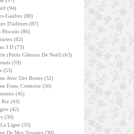
de
(97)
tif
(94)
es-Gaufres
(88)
rs D'ailleurs
(87)
s Biscuits
(86)
tarien
(82)
au 3 D
(73)
ele (petits Gâteaux De Noël)
(63)
emets
(59)
s
(53)
ine Avec Des Restes
(52)
ine Franc Comtoise
(50)
momix
(45)
 Riz
(43)
gies
(42)
rs
(39)
 La Ligne
(33)
ine De Mes Voyages
(30)