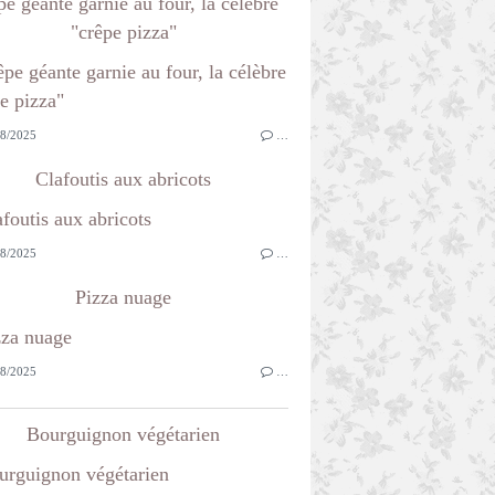
e géante garnie au four, la célèbre
"crêpe pizza"
8/2025
…
Clafoutis aux abricots
8/2025
…
Pizza nuage
8/2025
…
Bourguignon végétarien