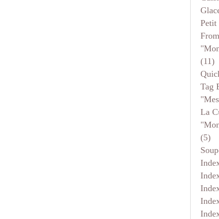
Glace
Petit
From
"mon
(11)
Quic
Tag 
"mes
La C
"mon
(5)
Soup
Inde
Inde
Inde
Inde
Inde