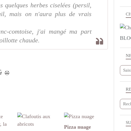
 quelques herbes ciselées (persil,
ail, mais on n'aura plus de vrais
CH
nc-comtoise, j'ai mangé ma part
BLO
oillotte chaude.
N
R
SU
Pizza nuage