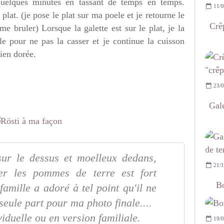
quelques minutes en tassant de temps en temps.
11/0
 plat. (je pose le plat sur ma poele et je retourne le
Crêp
e bruler) Lorsque la galette est sur le plat, je la
le pour ne pas la casser et je continue la cuisson
ien dorée.
23/0
Gal
 sur le dessus et moelleux dedans,
21/1
er les pommes de terre est fort
Bo
famille a adoré à tel point qu'il ne
seule part pour ma photo finale....
viduelle ou en version familiale.
19/0