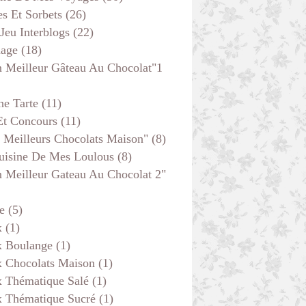
s Et Sorbets
(26)
 Jeu Interblogs
(22)
age
(18)
 Meilleur Gâteau Au Chocolat"1
he Tarte
(11)
Et Concours
(11)
 Meilleurs Chocolats Maison"
(8)
uisine De Mes Loulous
(8)
 Meilleur Gateau Au Chocolat 2"
e
(5)
x
(1)
x Boulange
(1)
x Chocolats Maison
(1)
x Thématique Salé
(1)
x Thématique Sucré
(1)