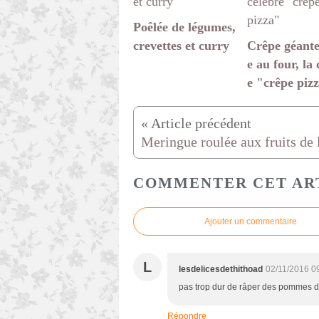
Poêlée de légumes,
crevettes et curry
Crêpe géante
e au four, la 
e "crêpe piz
COMMENTER CET AR
Ajouter un commentaire
L
lesdelicesdethithoad
02/11/2016 0
pas trop dur de râper des pommes de
Répondre