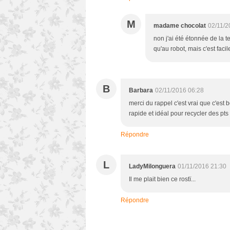
M
madame chocolat
02/11/2
non j'ai été étonnée de la t
qu'au robot, mais c'est facil
B
Barbara
02/11/2016 06:28
merci du rappel c'est vrai que c'est 
rapide et idéal pour recycler des pt
Répondre
L
LadyMilonguera
01/11/2016 21:30
Il me plait bien ce rostï...
Répondre