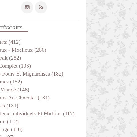
ATÉGORIES
erts
(412)
aux - Moelleux
(266)
Fait
(252)
 Complet
(193)
s Fours Et Mignardises
(182)
mes
(152)
 Viande
(146)
aux Au Chocolat
(134)
ées
(131)
leux Individuels Et Muffins
(117)
son
(112)
ange
(110)