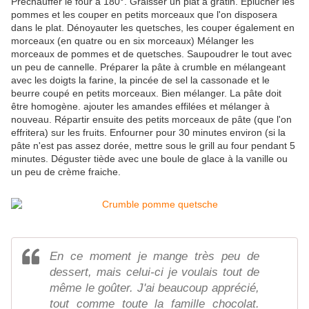
Préchauffer le four à 180°. Graisser un plat à gratin. Éplucher les
pommes et les couper en petits morceaux que l'on disposera
dans le plat. Dénoyauter les quetsches, les couper également en
morceaux (en quatre ou en six morceaux) Mélanger les
morceaux de pommes et de quetsches. Saupoudrer le tout avec
un peu de cannelle. Préparer la pâte à crumble en mélangeant
avec les doigts la farine, la pincée de sel la cassonade et le
beurre coupé en petits morceaux. Bien mélanger. La pâte doit
être homogène. ajouter les amandes effilées et mélanger à
nouveau. Répartir ensuite des petits morceaux de pâte (que l'on
effritera) sur les fruits. Enfourner pour 30 minutes environ (si la
pâte n'est pas assez dorée, mettre sous le grill au four pendant 5
minutes. Déguster tiède avec une boule de glace à la vanille ou
un peu de crème fraiche.
En ce moment je mange très peu de
dessert, mais celui-ci je voulais tout de
même le goûter. J'ai beaucoup apprécié,
tout comme toute la famille chocolat.