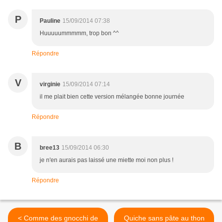
P
Pauline
15/09/2014 07:38
Huuuuummmmm, trop bon ^^
Répondre
V
virginie
15/09/2014 07:14
il me plait bien cette version mélangée bonne journée
Répondre
B
bree13
15/09/2014 06:30
je n'en aurais pas laissé une miette moi non plus !
Répondre
< Comme des gnocchi de
Quiche sans pâte au thon