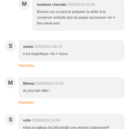
M
madame chocolat
29/04/2016 23:04
Bonsoir oui on peut le préparer la veille et le
conserver emballé dan du papier aluminium <br />
Bon week-end
S
samia
03/06/2014 06:15
il est magnifique.<br /> bizou
Répondre
M
Minoux
02/06/2014 22:25
du plus bel effet !
Répondre
S
sotis
02/06/2014 18:39
extra ce gateau j'ai déja tester une version j'adoooore!!!