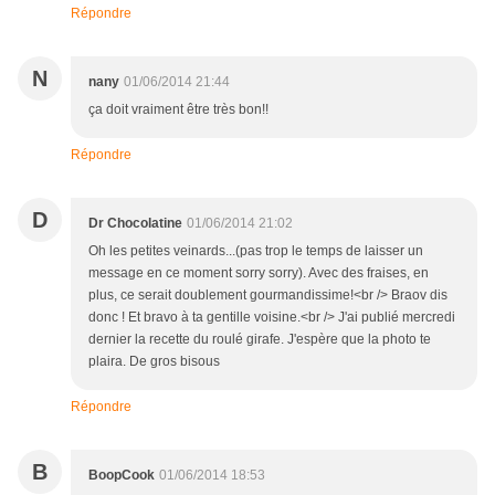
Répondre
N
nany
01/06/2014 21:44
ça doit vraiment être très bon!!
Répondre
D
Dr Chocolatine
01/06/2014 21:02
Oh les petites veinards...(pas trop le temps de laisser un
message en ce moment sorry sorry). Avec des fraises, en
plus, ce serait doublement gourmandissime!<br /> Braov dis
donc ! Et bravo à ta gentille voisine.<br /> J'ai publié mercredi
dernier la recette du roulé girafe. J'espère que la photo te
plaira. De gros bisous
Répondre
B
BoopCook
01/06/2014 18:53