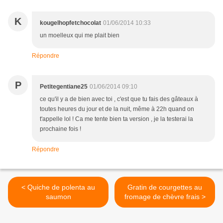
K
kougelhopfetchocolat
01/06/2014 10:33
un moelleux qui me plait bien
Répondre
P
Petitegentiane25
01/06/2014 09:10
ce qu'il y a de bien avec toi , c'est que tu fais des gâteaux à
toutes heures du jour et de la nuit, même à 22h quand on
t'appelle lol ! Ca me tente bien ta version , je la testerai la
prochaine fois !
Répondre
< Quiche de polenta au
Gratin de courgettes au
saumon
fromage de chèvre frais >