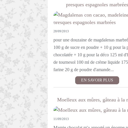
presques espagnoles marbrée
28/09/2013
pour une douzaine de magdalenas marbré
100 g de sucre en poudre + 10 g pour la 
chocolatée + 10 g pour la déco 125 ml d'
de tournesol 100 ml de crème liquide 175
farine 20 g de poudre d'amande...
EN SAVOIR PLUS
Moelleux aux mûres, gâteau à la 
11/09/2013
Mamie chocolat m'a apporté un énorme p