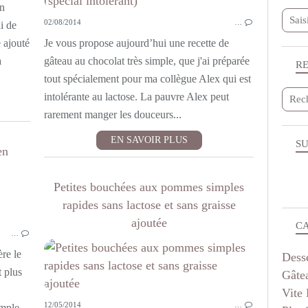
on
02/08/2014
…
i de
e ajouté
Je vous propose aujourd’hui une recette de
a
gâteau au chocolat très simple, que j'ai préparée
R
tout spécialement pour ma collègue Alex qui est
intolérante au lactose. La pauvre Alex peut
rarement manger les douceurs...
EN SAVOIR PLUS
SU
en
Petites bouchées aux pommes simples
GÂTEAU 3 D
rapides sans lactose et sans graisse
DESSERTS
ajoutée
C
…
MOELLEUX INDIVIDUELS ET MUFFINS
ère le
Dess
t plus
Gâte
Vite 
12/05/2014
…
imple