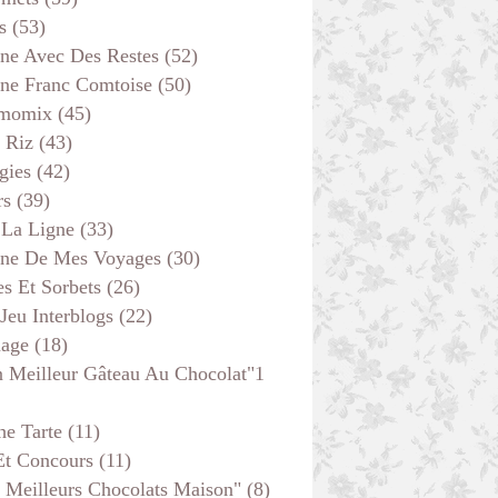
s
(53)
ine Avec Des Restes
(52)
ine Franc Comtoise
(50)
momix
(45)
 Riz
(43)
gies
(42)
rs
(39)
 La Ligne
(33)
MOELLEUX INDIVIDUELS ET MUFFINS
ine De Mes Voyages
(30)
s Et Sorbets
(26)
 Jeu Interblogs
(22)
age
(18)
 Meilleur Gâteau Au Chocolat"1
he Tarte
(11)
Et Concours
(11)
 Meilleurs Chocolats Maison"
(8)