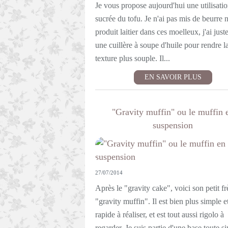
Je vous propose aujourd'hui une utilisati
sucrée du tofu. Je n'ai pas mis de beurre n
produit laitier dans ces moelleux, j'ai just
une cuillère à soupe d'huile pour rendre l
texture plus souple. Il...
EN SAVOIR PLUS
"Gravity muffin" ou le muffin 
suspension
27/07/2014
Après le "gravity cake", voici son petit fr
"gravity muffin". Il est bien plus simple e
rapide à réaliser, et est tout aussi rigolo à
regarder. Je suis partie d'une base toute s