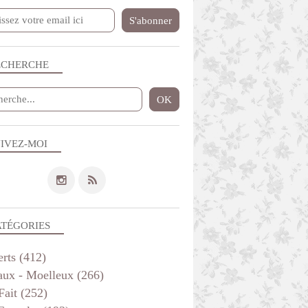
GÂTEAUX AU CHOCOLAT
MOELLEUX INDIVIDUELS ET MUFFINS
ALLERGIES
ECHERCHE
IVEZ-MOI
ATÉGORIES
MOELLEUX INDIVIDUELS ET MUFFINS
erts
(412)
aux - Moelleux
(266)
Fait
(252)