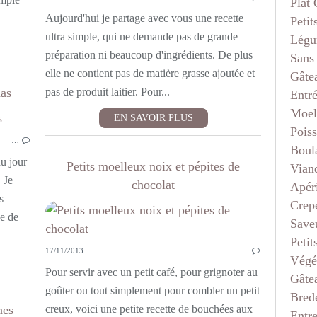
Plat
Aujourd'hui je partage avec vous une recette
Petit
ultra simple, qui ne demande pas de grande
Légu
préparation ni beaucoup d'ingrédients. De plus
Sans
elle ne contient pas de matière grasse ajoutée et
Gâte
nas
pas de produit laitier. Pour...
Entr
Moel
EN SAVOIR PLUS
MOELLEUX INDIVIDUELS ET MUFFINS
Pois
…
Boul
du jour
Petits moelleux noix et pépites de
Vian
 Je
chocolat
Apéri
s
Crep
pe de
Saveu
Petit
17/11/2013
…
Végé
Pour servir avec un petit café, pour grignoter au
Gâte
goûter ou tout simplement pour combler un petit
Bred
nes
creux, voici une petite recette de bouchées aux
Entr