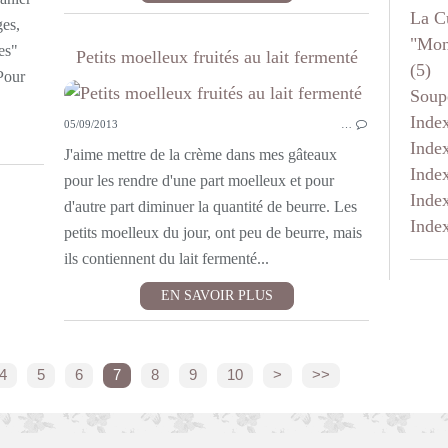
La C
ges,
"mon
es"
Petits moelleux fruités au lait fermenté
(5)
Pour
Soup
Inde
05/09/2013
…
Inde
J'aime mettre de la crème dans mes gâteaux
Inde
pour les rendre d'une part moelleux et pour
Inde
d'autre part diminuer la quantité de beurre. Les
Inde
petits moelleux du jour, ont peu de beurre, mais
ils contiennent du lait fermenté...
EN SAVOIR PLUS
4
5
6
7
8
9
10
>
>>