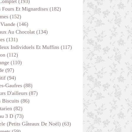
 Complet
(193)
s Fours Et Mignardises
(182)
mes
(152)
 Viande
(146)
aux Au Chocolat
(134)
ées
(131)
leux Individuels Et Muffins
(117)
son
(112)
ange
(110)
de
(97)
tif
(94)
es-Gaufres
(88)
MOELLEUX INDIVIDUELS ET MUFFINS
rs D'ailleurs
(87)
s Biscuits
(86)
tarien
(82)
au 3 D
(73)
ele (petits Gâteaux De Noël)
(63)
emets
(59)