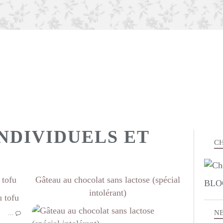
NDIVIDUELS ET
CH
 tofu
Gâteau au chocolat sans lactose (spécial
BLO
intolérant)
MOELLEUX INDIVIDUELS ET MUFFINS
N
…
ALLERGIES