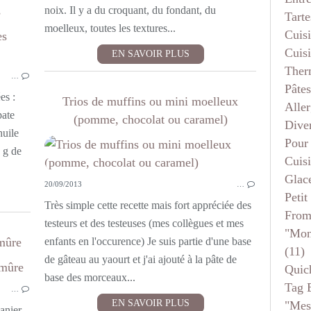
s
noix. Il y a du croquant, du fondant, du
Tarte
moelleux, toutes les textures...
Cuis
MOELLEUX INDIVIDUELS ET MUFFINS
Cuis
EN SAVOIR PLUS
Ther
…
Pâtes
es :
Trios de muffins ou mini moelleux
Aller
pate
(pomme, chocolat ou caramel)
Dive
huile
Pour
 g de
Cuis
Glace
20/09/2013
…
Petit
Très simple cette recette mais fort appréciée des
From
testeurs et des testeuses (mes collègues et mes
"mon
mûre
enfants en l'occurence) Je suis partie d'une base
(11)
de gâteau au yaourt et j'ai ajouté à la pâte de
Quic
MOELLEUX INDIVIDUELS ET MUFFINS
base des morceaux...
Tag 
…
EN SAVOIR PLUS
"mes
anier