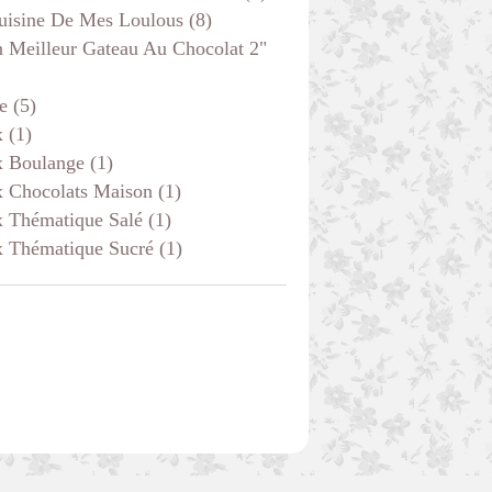
uisine De Mes Loulous
(8)
 Meilleur Gateau Au Chocolat 2"
e
(5)
MOELLEUX INDIVIDUELS ET MUFFINS
x
(1)
x Boulange
(1)
x Chocolats Maison
(1)
x Thématique Salé
(1)
x Thématique Sucré
(1)