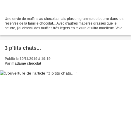
Une envie de muffins au chocolat mais plus un gramme de beurre dans les
réserves de la famille chocolat... Avec d'autres matières grasses que le
beurre, j'ai obtenu des muffins très légers en texture et ultra moelleux. Voici
la recette : Pour 12-15 muffins...
3 p'tits chats...
Publié le 10/11/2019 à 19:19
Par
madame chocolat