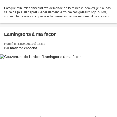
Lorsque mini miss chocolat m'a demandé de faire des cupcakes, je n'ai pas
sauté de joie au départ. Généralement je trouve ces gâteaux trop lourds,
souvent la base est compacte et la crème au beurre ne franchit pas le seuil
de ma cuisine… Mais mini miss...
Lamingtons à ma façon
Publié le 14/04/2019 à 18:12
Par
madame chocolat