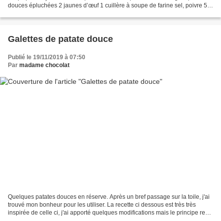
douces épluchées 2 jaunes d’œuf 1 cuillère à soupe de farine sel, poivre 50
g de fromage râpé coriandre fraiche...
Galettes de patate douce
Publié le 19/11/2019 à 07:50
Par
madame chocolat
Quelques patates douces en réserve. Après un bref passage sur la toile, j'ai
trouvé mon bonheur pour les utiliser. La recette ci dessous est très très
inspirée de celle ci, j'ai apporté quelques modifications mais le principe reste
le même : une base...