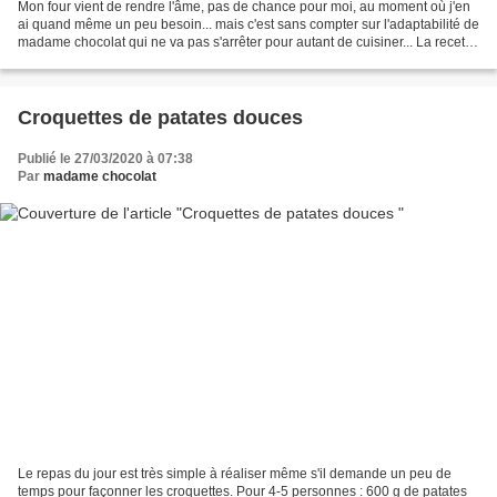
Mon four vient de rendre l'âme, pas de chance pour moi, au moment où j'en
ai quand même un peu besoin... mais c'est sans compter sur l'adaptabilité de
madame chocolat qui ne va pas s'arrêter pour autant de cuisiner... La recette
du jour est un flan (une...
Croquettes de patates douces
Publié le 27/03/2020 à 07:38
Par
madame chocolat
Le repas du jour est très simple à réaliser même s'il demande un peu de
temps pour façonner les croquettes. Pour 4-5 personnes : 600 g de patates