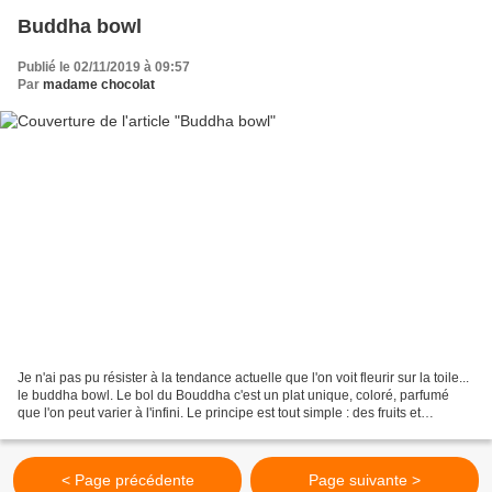
Buddha bowl
Publié le 02/11/2019 à 09:57
Par
madame chocolat
Je n'ai pas pu résister à la tendance actuelle que l'on voit fleurir sur la toile...
le buddha bowl. Le bol du Bouddha c'est un plat unique, coloré, parfumé
que l'on peut varier à l'infini. Le principe est tout simple : des fruits et
légumes, crus et/ou...
< Page précédente
Page suivante >