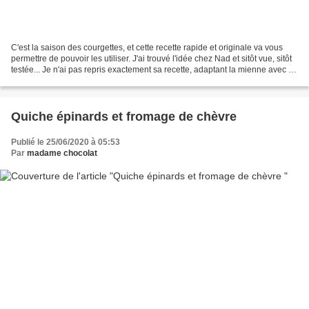
C'est la saison des courgettes, et cette recette rapide et originale va vous
permettre de pouvoir les utiliser. J'ai trouvé l'idée chez Nad et sitôt vue, sitôt
testée... Je n'ai pas repris exactement sa recette, adaptant la mienne avec ce
que j'avais...
Quiche épinards et fromage de chèvre
Publié le 25/06/2020 à 05:53
Par
madame chocolat