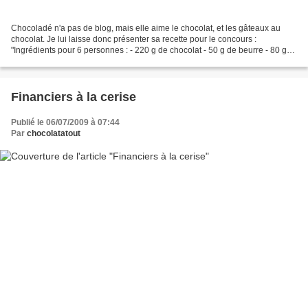
Chocoladé n'a pas de blog, mais elle aime le chocolat, et les gâteaux au
chocolat. Je lui laisse donc présenter sa recette pour le concours :
"Ingrédients pour 6 personnes : - 220 g de chocolat - 50 g de beurre - 80 g
de sucre - 3 œufs - 15 g de farine...
Financiers à la cerise
Publié le 06/07/2009 à 07:44
Par
chocolatatout