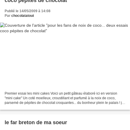
coco pépites de chocolat
Publié le 14/05/2009 à 14:08
Par
chocolatatout
Premier essai les mini cakes Voici un petit gâteau élaboré ici en version
"mini cake" Un coté moelleux, croustillant et parfumé à la noix de coco,
parsemé de pépites de chocolat croquantes... du bonheur plein le palais ! je
vous en livre le secret : pour...
le far breton de ma soeur