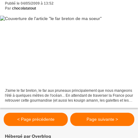
Publié le 04/05/2009 à 13:52
Par
chocolatatout
J'aime le far breton, le far aux pruneaux principalement que nous mangeons
l'été à quelques mètres de l'océan... En attendant de traverser la France pour
retrouver cette gourmandise (et aussi les kouign amann, les galettes et les
fruits de mer..) j'ai...
< Page précédente
Page suivante >
Hébergé par Overblog