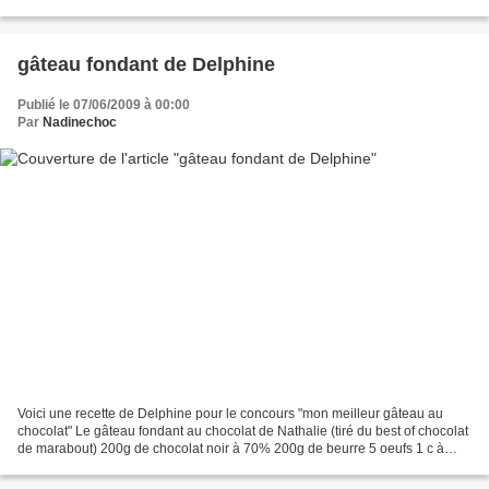
pour la déco Préchauffez le four...
gâteau fondant de Delphine
Publié le 07/06/2009 à 00:00
Par
Nadinechoc
Voici une recette de Delphine pour le concours "mon meilleur gâteau au
chocolat" Le gâteau fondant au chocolat de Nathalie (tiré du best of chocolat
de marabout) 200g de chocolat noir à 70% 200g de beurre 5 oeufs 1 c à
soupe de farine 250g de sucre Faîtes...