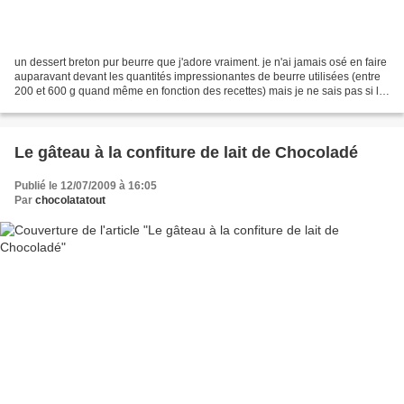
un dessert breton pur beurre que j'adore vraiment. je n'ai jamais osé en faire
auparavant devant les quantités impressionantes de beurre utilisées (entre
200 et 600 g quand même en fonction des recettes) mais je ne sais pas si le
concours m'a ouvert les...
Le gâteau à la confiture de lait de Chocoladé
Publié le 12/07/2009 à 16:05
Par
chocolatatout