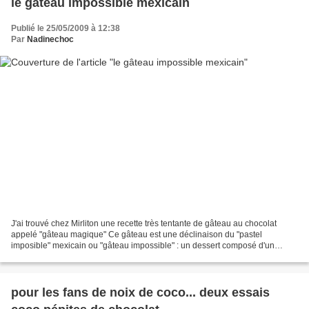
le gâteau impossible mexicain
Publié le 25/05/2009 à 12:38
Par
Nadinechoc
J'ai trouvé chez Mirliton une recette très tentante de gâteau au chocolat
appelé "gâteau magique" Ce gâteau est une déclinaison du "pastel
imposible" mexicain ou "gâteau impossible" : un dessert composé d'un
gâteau moelleux (presque brownie selon moi)...
pour les fans de noix de coco... deux essais