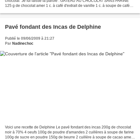
chocolat" Je lui laisse la parole : GATEAU AU CHOCOLAT SANS FARINE
125 g de chocolat amer 1 c. à café d'extrait de vanille 1 c. à soupe de café
fort 2 c. à soupe de Grand Marnier...
Pavé fondant des Incas de Delphine
Publié le 09/06/2009 à 21:27
Par
Nadinechoc
Voici une recette de Delphine Le pavé fondant des incas 200g de chocolat
noir à 70% 4 oeufs 100g de poudre d'amandes 2 cuillères à soupe de farine
100g de sucre en poudre 150g de beurre 2 cuillère à soupe de cacao amer