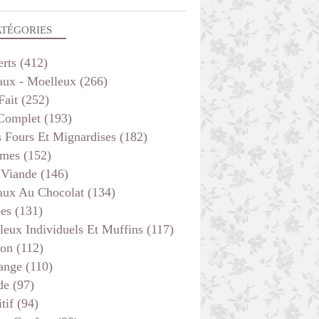
ATÉGORIES
erts
(412)
aux - Moelleux
(266)
Fait
(252)
 Complet
(193)
s Fours Et Mignardises
(182)
mes
(152)
 Viande
(146)
aux Au Chocolat
(134)
ées
(131)
leux Individuels Et Muffins
(117)
son
(112)
ange
(110)
de
(97)
tif
(94)