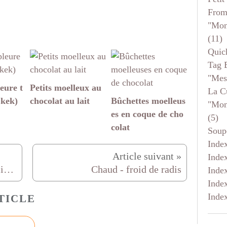
From
"mon
(11)
Quic
Tag 
"mes
eure t
Petits moelleux au
La C
 kek)
chocolat au lait
Bûchettes moelleus
"mon
es en coque de cho
(5)
colat
Soup
Inde
Inde
mini crème brulée version réglisse ou version vanille ?
Chaud - froid de radis
Inde
Inde
Inde
TICLE