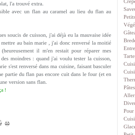
Crep
t, l'a trouvé extra.
Saveu
ible avec un flan au caramel au lieu du flan au
Petit
Végé
Gâte
ques soucis de cuisson, j'ai déjà eu la mauvaise idée
Bred
mettre au bain marie , j'ai donc renversé la moitié
Entr
 (heureusement il m'en restait pour réparer mes
Tarte
des moindres : quand j'ai voulu tester la cuisson,
Cuis
ie s'est renversé dans ma cuisine, faisant basculer
Cuis
 partie du flan pas encore cuit dans le four (et en
Ther
 une version sans flan.
Pâtes
ça !
Aller
Dive
Pour
Cuis
Glace
Petit