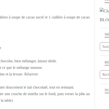
uilères à soupe de cacao sucré et 1 cuillère à soupe de cacao
BLO
N
r
chocolat, bien mélanger, laisser tiédir.
R
'à ce que le mélange mousse.
ine et la levure. Réserver
uter doucement le lait chocolaté, tout en remuant.
SU
r une couche de nutella sur le fond, puis verser la pâte au
la table)