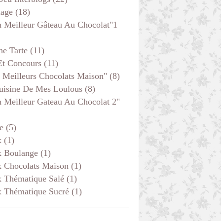
age
(18)
 Meilleur Gâteau Au Chocolat"1
he Tarte
(11)
Et Concours
(11)
 Meilleurs Chocolats Maison"
(8)
uisine De Mes Loulous
(8)
 Meilleur Gateau Au Chocolat 2"
e
(5)
x
(1)
x Boulange
(1)
x Chocolats Maison
(1)
x Thématique Salé
(1)
x Thématique Sucré
(1)