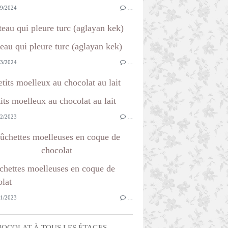
9/2024
…
teau qui pleure turc (aglayan kek)
3/2024
…
etits moelleux au chocolat au lait
2/2023
…
ûchettes moelleuses en coque de
chocolat
1/2023
…
OCOLAT À TOUS LES ÉTAGES