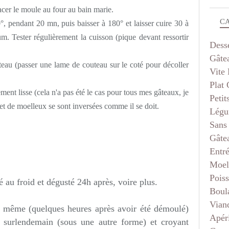
acer le moule au four au bain marie.
C
, pendant 20 mn, puis baisser à 180° et laisser cuire 30 à
m. Tester régulièrement la cuisson (pique devant ressortir
Dess
Gâte
teau (passer une lame de couteau sur le coté pour décoller
Vite 
Plat
ment lisse (cela n'a pas été le cas pour tous mes gâteaux, je
Petit
 et de moelleux se sont inversées comme il se doit.
Légu
Sans
Gâte
Entr
Moel
Pois
 au froid et dégusté 24h après, voire plus.
Boul
Vian
ur même (quelques heures après avoir été démoulé)
Apéri
le surlendemain (sous une autre forme) et croyant