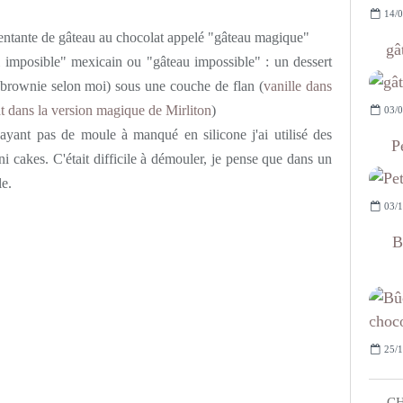
14/0
s tentante de gâteau au chocolat appelé "gâteau magique"
gâ
l imposible" mexicain ou "gâteau impossible" : un dessert
brownie selon moi) sous une couche de flan (
vanille dans
t dans la version magique de Mirliton
)
03/0
n'ayant pas de moule à manqué en silicone j'ai utilisé des
P
i cakes. C'était difficile à démouler, je pense que dans un
e.
03/1
B
25/1
CH