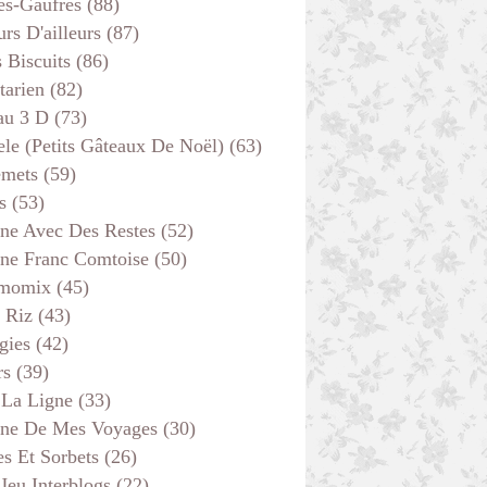
es-Gaufres
(88)
rs D'ailleurs
(87)
s Biscuits
(86)
tarien
(82)
au 3 D
(73)
ele (petits Gâteaux De Noël)
(63)
emets
(59)
s
(53)
ine Avec Des Restes
(52)
ine Franc Comtoise
(50)
momix
(45)
 Riz
(43)
gies
(42)
rs
(39)
 La Ligne
(33)
ine De Mes Voyages
(30)
s Et Sorbets
(26)
 Jeu Interblogs
(22)