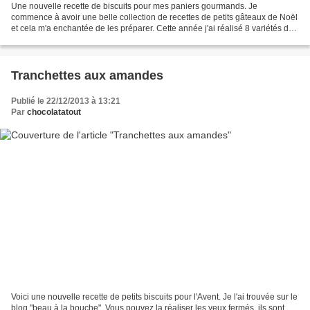
Une nouvelle recette de biscuits pour mes paniers gourmands. Je
commence à avoir une belle collection de recettes de petits gâteaux de Noël
et cela m'a enchantée de les préparer. Cette année j'ai réalisé 8 variétés de
biscuits que j'ai offert à mes proches....
Tranchettes aux amandes
Publié le 22/12/2013 à 13:21
Par
chocolatatout
Voici une nouvelle recette de petits biscuits pour l'Avent. Je l'ai trouvée sur le
blog "beau à la bouche". Vous pouvez la réaliser les yeux fermés, ils sont