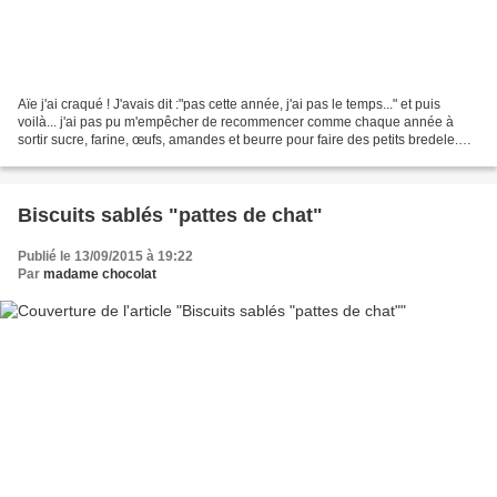
Aïe j'ai craqué ! J'avais dit :"pas cette année, j'ai pas le temps..." et puis
voilà... j'ai pas pu m'empêcher de recommencer comme chaque année à
sortir sucre, farine, œufs, amandes et beurre pour faire des petits bredele.
Finalement j'ai bien fait,...
Biscuits sablés "pattes de chat"
Publié le 13/09/2015 à 19:22
Par
madame chocolat