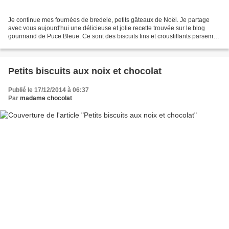
Je continue mes fournées de bredele, petits gâteaux de Noël. Je partage
avec vous aujourd'hui une délicieuse et jolie recette trouvée sur le blog
gourmand de Puce Bleue. Ce sont des biscuits fins et croustillants parsemés
d'amandes effilées, au bon goût...
Petits biscuits aux noix et chocolat
Publié le 17/12/2014 à 06:37
Par
madame chocolat