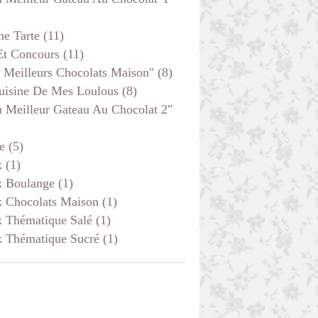
he Tarte
(11)
Et Concours
(11)
 Meilleurs Chocolats Maison"
(8)
uisine De Mes Loulous
(8)
 Meilleur Gateau Au Chocolat 2"
e
(5)
x
(1)
x Boulange
(1)
x Chocolats Maison
(1)
x Thématique Salé
(1)
x Thématique Sucré
(1)