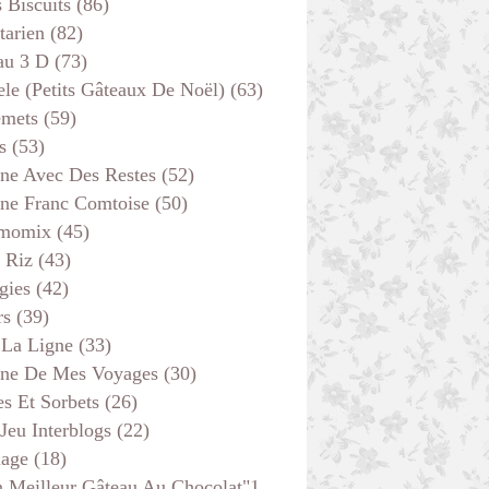
s Biscuits
(86)
tarien
(82)
au 3 D
(73)
ele (petits Gâteaux De Noël)
(63)
emets
(59)
s
(53)
ine Avec Des Restes
(52)
ine Franc Comtoise
(50)
momix
(45)
 Riz
(43)
gies
(42)
rs
(39)
 La Ligne
(33)
ine De Mes Voyages
(30)
s Et Sorbets
(26)
 Jeu Interblogs
(22)
age
(18)
 Meilleur Gâteau Au Chocolat"1