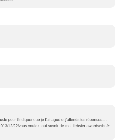
te pour t'indiquer que je t'ai tagué et j'attends tes réponses... :
2013/12/22/vous-voulez-tout-savoir-de-moi-liebster-awards/<br />