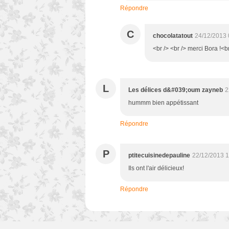
Répondre
C
chocolatatout
24/12/2013 
<br /> <br /> merci Bora !<br
L
Les délices d&#039;oum zayneb
2
hummm bien appétissant
Répondre
P
ptitecuisinedepauline
22/12/2013 1
Ils ont l'air délicieux!
Répondre