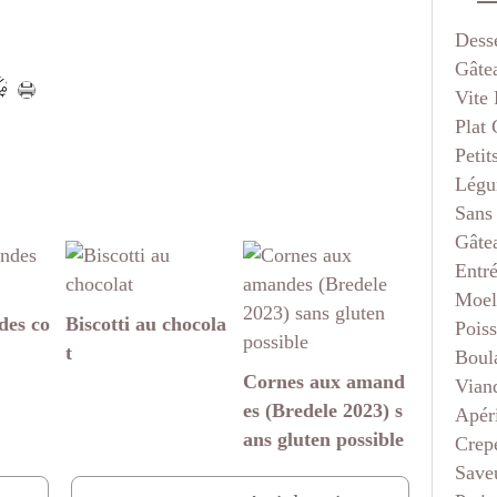
Dess
Gâte
Vite 
Plat
Petit
Légu
Sans
Gâte
Entr
Moel
des co
Biscotti au chocola
Pois
t
Boul
Cornes aux amand
Vian
es (Bredele 2023) s
Apéri
ans gluten possible
Crep
Saveu