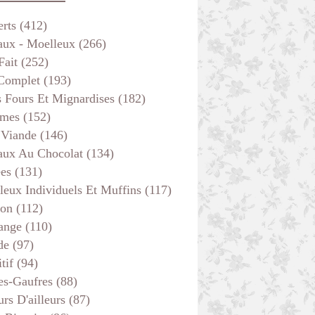
erts
(412)
aux - Moelleux
(266)
Fait
(252)
 Complet
(193)
s Fours Et Mignardises
(182)
mes
(152)
 Viande
(146)
aux Au Chocolat
(134)
ées
(131)
leux Individuels Et Muffins
(117)
son
(112)
ange
(110)
de
(97)
tif
(94)
es-Gaufres
(88)
rs D'ailleurs
(87)