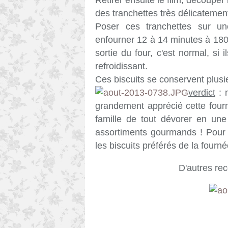
Retirer ensuite le film, découper
des tranchettes très délicatemen
Poser ces tranchettes sur un
enfourner 12 à 14 minutes à 180
sortie du four, c'est normal, si 
refroidissant.
Ces biscuits se conservent plusi
verdict
: m
grandement apprécié cette fourn
famille de tout dévorer en une
assortiments gourmands ! Pour 
les biscuits préférés de la fourn
D'autres re