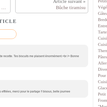
Petit
Végé
Briques aux amandes (bredele, petits gâteaux de Noël)
Bûche tiramisu
Gâte
Bred
TICLE
Entr
Tarte
Cuis
Cuis
Ther
Pâtes
e recette. Tes biscuits me plaisent énormément.<br /> Bonne
Aller
Dive
Pour
Cuis
Glace
filées, merci pour le partage !! bisous, belle journee
Petit
From
"mon