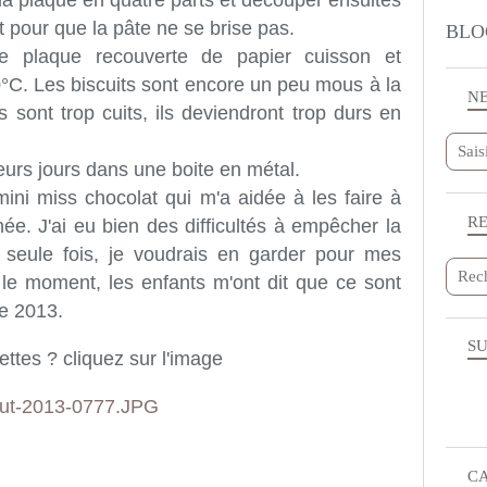
 la plaque en quatre parts et découper ensuites
t pour que la pâte ne se brise pas.
BLO
e plaque recouverte de papier cuisson et
°C. Les biscuits sont encore un peu mous à la
N
ils sont trop cuits, ils deviendront trop durs en
eurs jours dans une boite en métal.
ini miss chocolat qui m'a aidée à les faire à
R
ée. J'ai eu bien des difficultés à empêcher la
 seule fois, je voudrais en garder pour mes
le moment, les enfants m'ont dit que ce sont
ée 2013.
SU
cettes ?
cliquez sur l'image
C