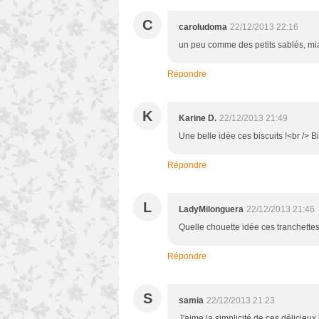
C
caroludoma
22/12/2013 22:16
un peu comme des petits sablés, m
Répondre
K
Karine D.
22/12/2013 21:49
Une belle idée ces biscuits !<br /> B
Répondre
L
LadyMilonguera
22/12/2013 21:46
Quelle chouette idée ces tranchettes
Répondre
S
samia
22/12/2013 21:23
J'aime la simplicité de ces délicieux 