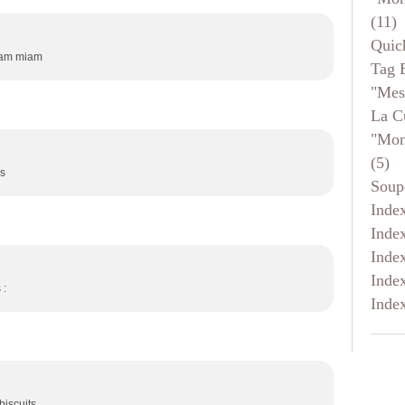
(11)
Quic
iam miam
Tag 
"mes
La C
"mon
(5)
is
Soup
Inde
Inde
Inde
Inde
 :
Inde
biscuits.