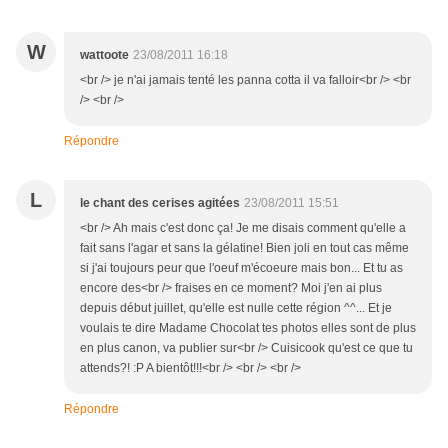
W
wattoote
23/08/2011 16:18
<br /> je n'ai jamais tenté les panna cotta il va falloir<br /> <br
/> <br />
Répondre
L
le chant des cerises agitées
23/08/2011 15:51
<br /> Ah mais c'est donc ça! Je me disais comment qu'elle a
fait sans l'agar et sans la gélatine! Bien joli en tout cas même
si j'ai toujours peur que l'oeuf m'écoeure mais bon... Et tu as
encore des<br /> fraises en ce moment? Moi j'en ai plus
depuis début juillet, qu'elle est nulle cette région ^^... Et je
voulais te dire Madame Chocolat tes photos elles sont de plus
en plus canon, va publier sur<br /> Cuisicook qu'est ce que tu
attends?! :P A bientôt!!!<br /> <br /> <br />
Répondre