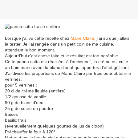
Lorsque j'ai vu cette recette chez
Marie Claire
, j'ai su que j'allais
la tester. Je l'ai rangée dans un petit coin de ma cuisine,
attendant le bon moment.
Aujourd'hui c'est chose faite et le résultat est fort agréable.
Cette panna cotta est réalisée "à l'ancienne", la crème est cuite
au bain marie avec du blanc d'oeuf qui apportera l'effet gélifiant.
J'ai divisé les proportions de Marie Claire par trois pour obtenir 5
verrines.
pour 5 verrines
:
20 cl de crème liquide (entière)
1/2 gousse de vanille
90 g de blanc d'oeuf
25 g de sucre en poudre
fraises
basilic frais
(éventuellement quelques gouttes de jus de citron)
Préchauffer le four à 120°.
Mettre dans le four le plat qui servira pour le bain marie en le