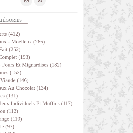
ATÉGORIES
erts
(412)
aux - Moelleux
(266)
Fait
(252)
 Complet
(193)
s Fours Et Mignardises
(182)
mes
(152)
 Viande
(146)
aux Au Chocolat
(134)
ées
(131)
leux Individuels Et Muffins
(117)
son
(112)
ange
(110)
de
(97)