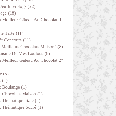
 Jeu Interblogs
(22)
age
(18)
 Meilleur Gâteau Au Chocolat"1
he Tarte
(11)
Et Concours
(11)
 Meilleurs Chocolats Maison"
(8)
uisine De Mes Loulous
(8)
 Meilleur Gateau Au Chocolat 2"
e
(5)
x
(1)
x Boulange
(1)
x Chocolats Maison
(1)
x Thématique Salé
(1)
x Thématique Sucré
(1)