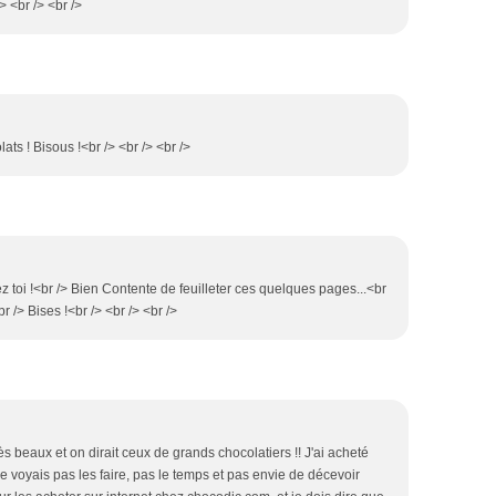
> <br /> <br />
ts ! Bisous !<br /> <br /> <br />
hez toi !<br /> Bien Contente de feuilleter ces quelques pages...<br
br /> Bises !<br /> <br /> <br />
ès beaux et on dirait ceux de grands chocolatiers !! J'ai acheté
 voyais pas les faire, pas le temps et pas envie de décevoir