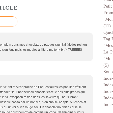
Petit
TICLE
From
"mon
(11)
Quic
Tag 
"mes
s en plein dans mes chocolats de paques (auj, j'ai fait des rochers
nde s'en fout, mais tes moules à friture me font<br /> TREEEES
La C
"mon
(5)
Soup
Inde
Inde
br /> <br /> A l’approche de Pâques toutes les papilles frétillent.
Inde
attendent leur bonheur au chocolat et celle des plus grands qui
Inde
br /> exception réside dans les saveurs qui nous feront
sser le cacao par un bon vin, bien choisi / adapté. Au chocolat
Inde
ux ou un<br /> vin rouge sec. Un chocolat noir bien corsé se
vin rouge doux peu oxydé comme un Porto. Néanmoins si vous