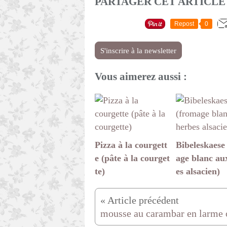
PARTAGER CET ARTICLE
Repost
0
S'inscrire à la newsletter
Vous aimerez aussi :
Pizza à la courgett
Bibeleskaese
e (pâte à la courget
age blanc au
te)
es alsacien)