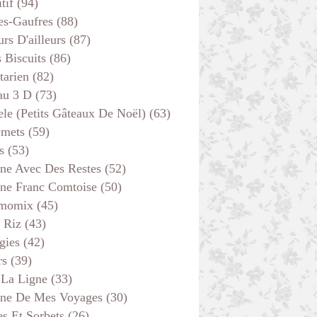
tif
(94)
es-Gaufres
(88)
rs D'ailleurs
(87)
s Biscuits
(86)
tarien
(82)
au 3 D
(73)
ele (petits Gâteaux De Noël)
(63)
emets
(59)
s
(53)
ine Avec Des Restes
(52)
ine Franc Comtoise
(50)
momix
(45)
 Riz
(43)
gies
(42)
rs
(39)
 La Ligne
(33)
ine De Mes Voyages
(30)
s Et Sorbets
(26)