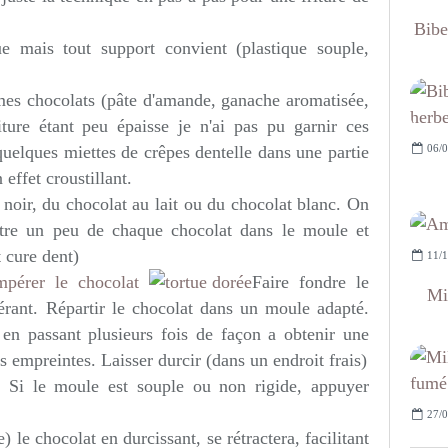
Bibe
que mais tout support convient (plastique souple,
mes chocolats (pâte d'amande, ganache aromatisée,
iture étant peu épaisse je n'ai pas pu garnir ces
06/0
uelques miettes de crêpes dentelle dans une partie
effet croustillant.
at noir, du chocolat au lait ou du chocolat blanc. On
ttre un peu de chaque chocolat dans le moule et
 cure dent)
11/1
mpérer le chocolat
Faire fondre le
Mi
érant. Répartir le chocolat dans un moule adapté.
 en passant plusieurs fois de façon a obtenir une
 empreintes. Laisser durcir (dans un endroit frais)
 Si le moule est souple ou non rigide, appuyer
27/0
) le chocolat en durcissant, se rétractera, facilitant