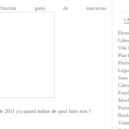
olat garni de macarons
C
Dess
Gâte
Vite 
Plat
Petit
Légu
Sans
Gâte
Entr
Moel
Pois
 de 2011 y'a quand même de quoi faire non ?
Boul
Vian