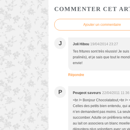
COMMENTER CET AR
Ajouter un commentaire
J
Joli Hibou
19/04/2014 23:27
Tes fritures sont très réussis! Je sui
pralinés), et je sais que tout le mo
envie!
Répondre
P
Peugeot saveurs
22/04/2011 11:36
<br /> Bonjour Chocolatatout,<br /> <
Celles des petits bien entendu, qui 
n’en demandent pas moins. La seule<
succomber. Adulte on préfèrera rehau
au lait on associera un blanc moelle
dégustera plus volontiers avec un 