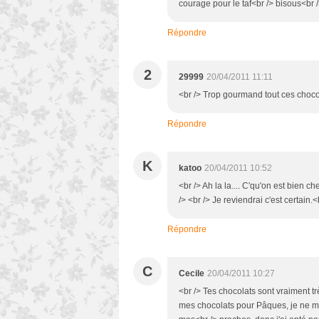
courage pour le taf<br /> bisous<br /
Répondre
2
29999
20/04/2011 11:11
<br /> Trop gourmand tout ces chocola
Répondre
K
katoo
20/04/2011 10:52
<br /> Ah la la.... C'qu'on est bien c
/> <br /> Je reviendrai c'est certain.<
Répondre
C
Cecile
20/04/2011 10:27
<br /> Tes chocolats sont vraiment tr
mes chocolats pour Pâques, je ne me