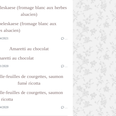
leskaese (fromage blanc aux herbes
alsacien)
4/2021
…
Amaretti au chocolat
1/2020
…
lle-feuilles de courgettes, saumon
fumé ricotta
4/2020
…