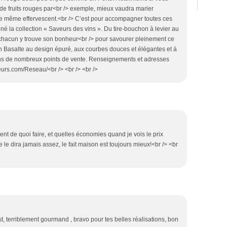
 de fruits rouges par<br /> exemple, mieux vaudra marier
re même effervescent.<br /> C’est pour accompagner toutes ces
 la collection « Saveurs des vins ». Du tire-bouchon à levier au
 chacun y trouve son bonheur<br /> pour savourer pleinement ce
on Basalte au design épuré, aux courbes douces et élégantes et à
dans de nombreux points de vente. Renseignements et adresses
urs.com/Reseau/<br /> <br /> <br />
ment de quoi faire, et quelles économies quand je vois le prix
e le dira jamais assez, le fait maison est toujours mieux!<br /> <br
terriblement gourmand , bravo pour tes belles réalisations, bon