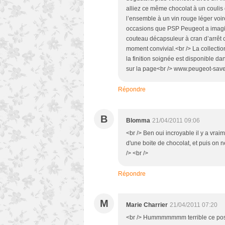
alliez ce même chocolat à un coulis
l’ensemble à un vin rouge léger voi
occasions que PSP Peugeot a imaginé
couteau décapsuleur à cran d’arrêt
moment convivial.<br /> La collecti
la finition soignée est disponible 
sur la page<br /> www.peugeot-save
Répondre
B
Blomma
21/04/2011 09:06
<br /> Ben oui incroyable il y a vrai
d'une boite de chocolat, et puis on n
/> <br />
Répondre
M
Marie Charrier
21/04/2011 07:20
<br /> Hummmmmmm terrible ce post, 