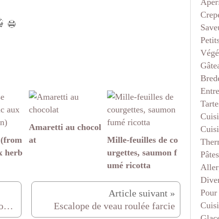
Apéri
Crep
Saveu
Petit
Végé
Gâte
Bred
Entr
Tarte
Cuis
Amaretti au chocol
Cuis
 (from
at
Mille-feuilles de co
Ther
x herb
urgettes, saumon f
Pâtes
umé ricotta
Aller
Dive
Pour
Cuis
mousse au carambar en larme ou mousse au carambar en sphère chocolatée
Escalope de veau roulée farcie
Glace