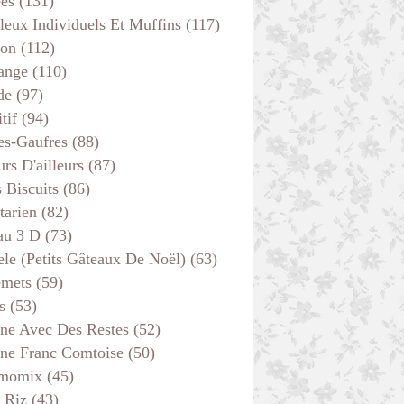
ées
(131)
leux Individuels Et Muffins
(117)
son
(112)
ange
(110)
de
(97)
tif
(94)
es-Gaufres
(88)
rs D'ailleurs
(87)
s Biscuits
(86)
tarien
(82)
au 3 D
(73)
ele (petits Gâteaux De Noël)
(63)
emets
(59)
s
(53)
ine Avec Des Restes
(52)
ine Franc Comtoise
(50)
momix
(45)
 Riz
(43)