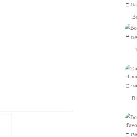
21/1
Bo
19/0
31/0
Bo
17/0