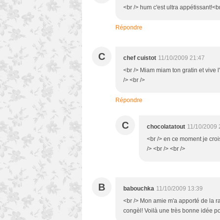
<br /> hum c'est ultra appétissant!<br
Répondre
C
chef cuistot
11/10/2009 21:47
<br /> Miam miam ton gratin et vive l'
/> <br />
Répondre
C
chocolatatout
11/10/2009 
<br /> en ce moment je cro
/> <br /> <br />
B
babouchka
11/10/2009 13:39
<br /> Mon amie m'a apporté de la ra
congèl! Voilà une très bonne idée pou