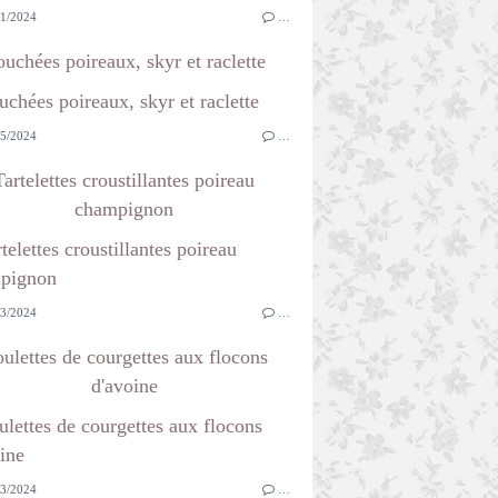
1/2024
…
uchées poireaux, skyr et raclette
5/2024
…
Tartelettes croustillantes poireau
champignon
3/2024
…
ulettes de courgettes aux flocons
d'avoine
3/2024
…