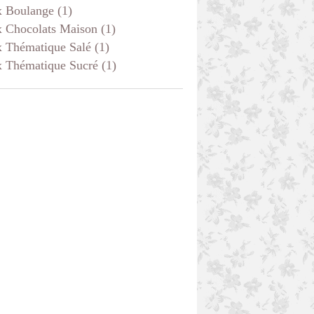
x Boulange
(1)
x Chocolats Maison
(1)
x Thématique Salé
(1)
x Thématique Sucré
(1)