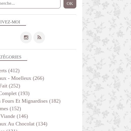
IVEZ-MOI
ATÉGORIES
erts
(412)
aux - Moelleux
(266)
Fait
(252)
 Complet
(193)
s Fours Et Mignardises
(182)
mes
(152)
 Viande
(146)
aux Au Chocolat
(134)