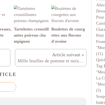
Aller
Dive
Pour
Cuis
reaux,
Tartelettes croustill
Boulettes de courg
Glace
tte
antes poireau cha
ettes aux flocons
Petit
mpignon
d'avoine
From
"mon
(11)
Quic
Mille feuilles de pomme et noix (ou pomme au four à ma façon )
Tag 
"mes
TICLE
La C
"mon
(5)
Soup
Inde