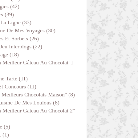
gies
(42)
rs
(39)
 La Ligne
(33)
ine De Mes Voyages
(30)
s Et Sorbets
(26)
 Jeu Interblogs
(22)
age
(18)
 Meilleur Gâteau Au Chocolat"1
he Tarte
(11)
Et Concours
(11)
 Meilleurs Chocolats Maison"
(8)
uisine De Mes Loulous
(8)
 Meilleur Gateau Au Chocolat 2"
e
(5)
x
(1)