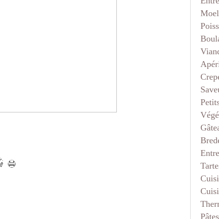
Entr
Moel
Pois
Boul
Vian
Apéri
Crep
Saveu
Petit
Végé
Gâte
Bred
Entr
Tarte
Cuis
Cuis
Ther
Pâtes