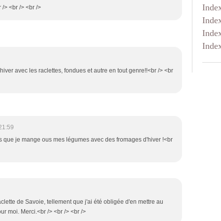
Inde
 /> <br /> <br />
Inde
Inde
Inde
hiver avec les raclettes, fondues et autre en tout genre!!<br /> <br
21:59
is que je mange ous mes légumes avec des fromages d'hiver !<br
clette de Savoie, tellement que j'ai été obligée d'en mettre au
r moi. Merci.<br /> <br /> <br />