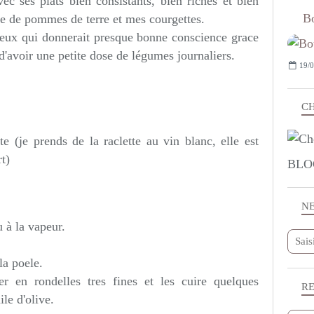
avec ses plats bien consistants, bien riches et bien
Bo
ste de pommes de terre et mes courgettes.
reux qui donnerait presque bonne conscience grace
d'avoir une petite dose de légumes journaliers.
19/0
CH
e (je prends de la raclette au vin blanc, elle est
rt)
BLO
N
 à la vapeur.
la poele.
er en rondelles tres fines et les cuire quelques
R
ile d'olive.