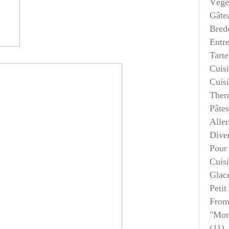
Végé
Gâte
Bred
Entr
Tarte
Cuis
Cuis
Ther
Pâtes
Aller
Dive
Pour
Cuis
Glace
Petit
From
"mon
(11)