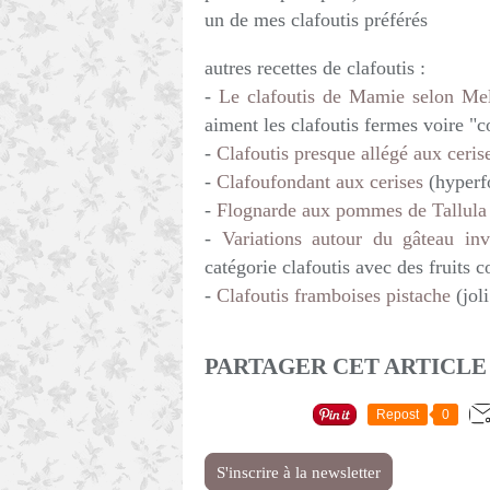
un de mes clafoutis préférés
autres recettes de clafoutis :
-
Le clafoutis de Mamie selon Mell
aiment les clafoutis fermes voire "
-
Clafoutis presque allégé aux ceris
-
Clafoufondant aux cerises
(hyperfo
-
Flognarde aux pommes de Tallula
-
Variations autour du gâteau inv
catégorie clafoutis avec des fruits c
-
Clafoutis framboises pistache
(joli
PARTAGER CET ARTICLE
Repost
0
S'inscrire à la newsletter