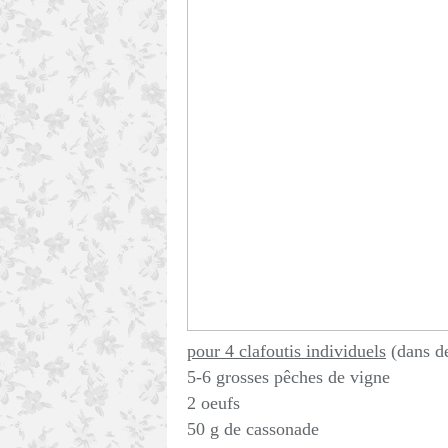
pour 4 clafoutis individuels
(dans de
5-6 grosses pêches de vigne
2 oeufs
50 g de cassonade