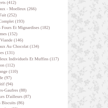
erts
(412)
aux - Moelleux
(266)
Fait
(252)
 Complet
(193)
s Fours Et Mignardises
(182)
mes
(152)
 Viande
(146)
aux Au Chocolat
(134)
ées
(131)
leux Individuels Et Muffins
(117)
son
(112)
ange
(110)
de
(97)
tif
(94)
es-Gaufres
(88)
rs D'ailleurs
(87)
s Biscuits
(86)