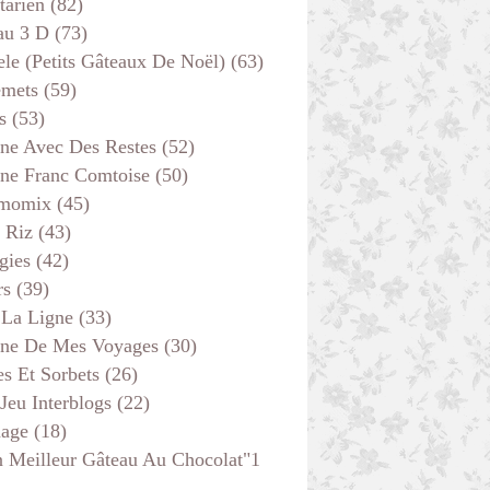
tarien
(82)
au 3 D
(73)
ele (petits Gâteaux De Noël)
(63)
emets
(59)
s
(53)
ine Avec Des Restes
(52)
ine Franc Comtoise
(50)
momix
(45)
 Riz
(43)
gies
(42)
rs
(39)
 La Ligne
(33)
ine De Mes Voyages
(30)
s Et Sorbets
(26)
 Jeu Interblogs
(22)
age
(18)
 Meilleur Gâteau Au Chocolat"1