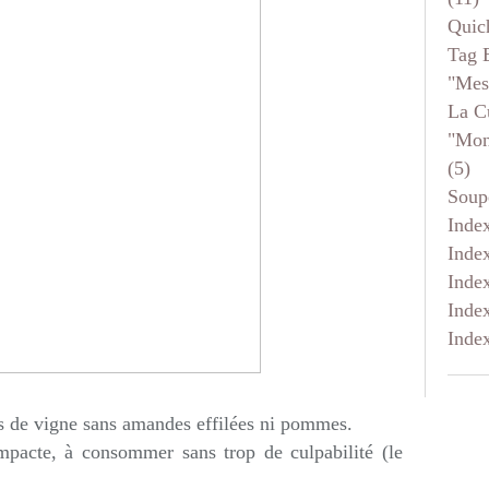
Quic
Tag 
"mes
La C
"mon
(5)
Soup
Inde
Inde
Inde
Inde
Inde
es de vigne sans amandes effilées ni pommes.
mpacte, à consommer sans trop de culpabilité (le