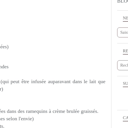
BLO
N
lées)
R
andes
e (qui peut être infusée auparavant dans le lait que
SU
r)
ées dans des ramequins à crème brulée graissés.
C
es selon l'envie)
ts.