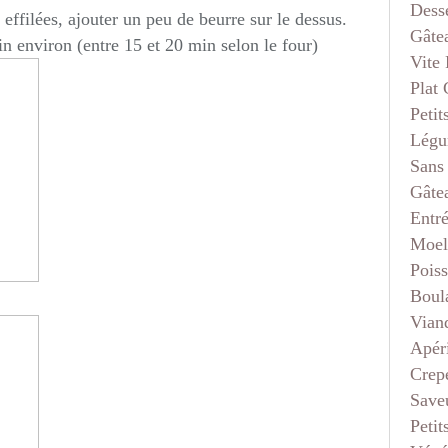
Dess
ffilées, ajouter un peu de beurre sur le dessus.
Gâte
n environ (entre 15 et 20 min selon le four)
Vite 
Plat
Petit
Légu
Sans
Gâte
Entr
Moel
Pois
Boul
Vian
Apéri
Crep
Saveu
Petit