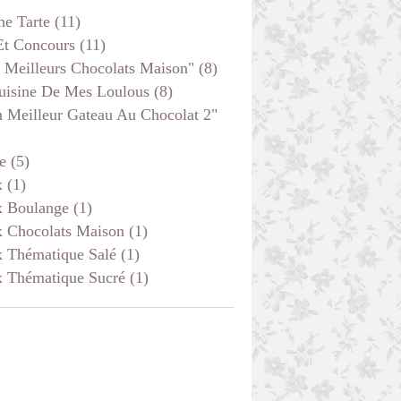
he Tarte
(11)
Et Concours
(11)
 Meilleurs Chocolats Maison"
(8)
uisine De Mes Loulous
(8)
 Meilleur Gateau Au Chocolat 2"
e
(5)
x
(1)
x Boulange
(1)
x Chocolats Maison
(1)
x Thématique Salé
(1)
x Thématique Sucré
(1)