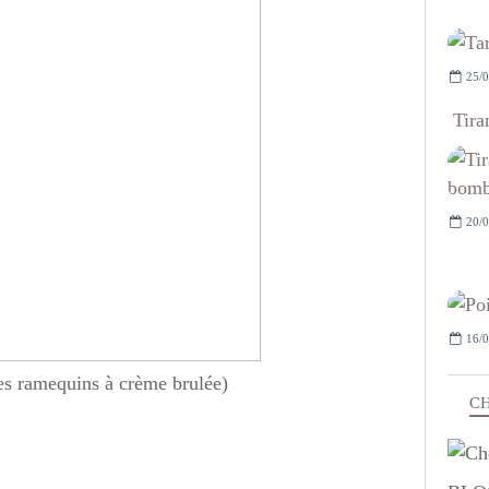
25/0
Tira
20/0
16/0
s ramequins à crème brulée)
CH