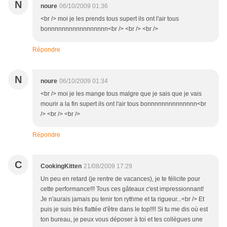
N
noure
06/10/2009 01:36
<br /> moi je les prends tous supert ils ont l'air tous
bonnnnnnnnnnnnnnnnn<br /> <br /> <br />
Répondre
N
noure
06/10/2009 01:34
<br /> moi je les mange tous malgre que je sais que je vais
mourir a la fin supert ils ont l'air tous bonnnnnnnnnnnnnn<br
/> <br /> <br />
Répondre
C
CookingKitten
21/08/2009 17:29
Un peu en retard (je rentre de vacances), je te félicite pour
cette performance!!! Tous ces gâteaux c'est impressionnant!
Je n'aurais jamais pu tenir ton rythme et ta rigueur...<br /> Et
puis je suis très flattée d'être dans le top!!!! Si tu me dis où est
ton bureau, je peux vous déposer à toi et tes collègues une