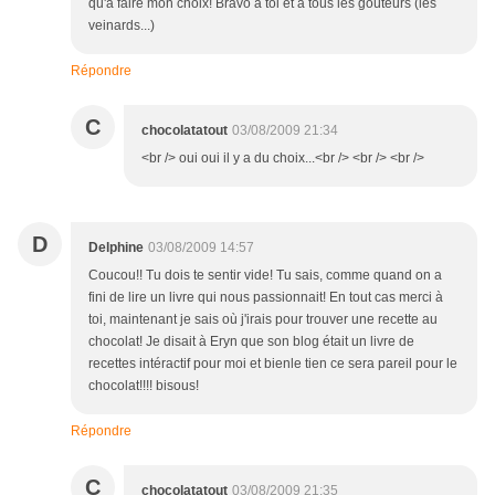
qu'à faire mon choix! Bravo à toi et à tous les goûteurs (les
veinards...)
Répondre
C
chocolatatout
03/08/2009 21:34
<br /> oui oui il y a du choix...<br /> <br /> <br />
D
Delphine
03/08/2009 14:57
Coucou!! Tu dois te sentir vide! Tu sais, comme quand on a
fini de lire un livre qui nous passionnait! En tout cas merci à
toi, maintenant je sais où j'irais pour trouver une recette au
chocolat! Je disait à Eryn que son blog était un livre de
recettes intéractif pour moi et bienle tien ce sera pareil pour le
chocolat!!!! bisous!
Répondre
C
chocolatatout
03/08/2009 21:35