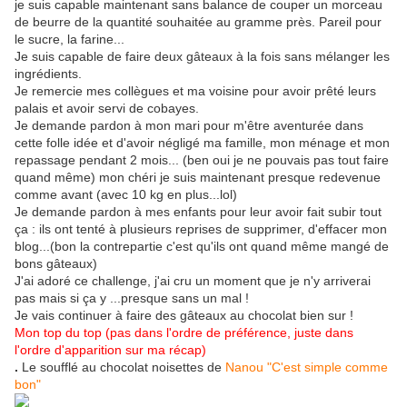
je suis capable maintenant sans balance de couper un morceau
de beurre de la quantité souhaitée au gramme près. Pareil pour
le sucre, la farine...
Je suis capable de faire deux gâteaux à la fois sans mélanger les
ingrédients.
Je remercie mes collègues et ma voisine pour avoir prêté leurs
palais et avoir servi de cobayes.
Je demande pardon à mon mari pour m'être aventurée dans
cette folle idée et d'avoir négligé ma famille, mon ménage et mon
repassage pendant 2 mois... (ben oui je ne pouvais pas tout faire
quand même) mon chéri je suis maintenant presque redevenue
comme avant (avec 10 kg en plus...lol)
Je demande pardon à mes enfants pour leur avoir fait subir tout
ça : ils ont tenté à plusieurs reprises de supprimer, d'effacer mon
blog...(bon la contrepartie c'est qu'ils ont quand même mangé de
bons gâteaux)
J'ai adoré ce challenge, j'ai cru un moment que je n'y arriverai
pas mais si ça y ...presque sans un mal !
Je vais continuer à faire des gâteaux au chocolat bien sur !
Mon top du top (pas dans l'ordre de préférence, juste dans
l'ordre d'apparition sur ma récap)
.
Le soufflé au chocolat noisettes de
Nanou
"C'est simple comme
bon"