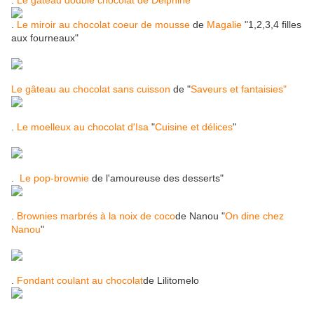
.
Le gâteau double chocolat de Delphine
.
Le miroir au chocolat coeur de mousse
de
Magalie
"1,2,3,4 filles
aux fourneaux"
Le gâteau au chocolat sans cuisson
de "
Saveurs et fantaisies"
.
Le moelleux au chocolat d'Isa
"
Cuisine et délices
"
.
Le pop-brownie
de l'amoureuse des desserts"
.
Brownies marbrés à la noix de coco
de Nanou "
On dine chez
Nanou
"
.
Fondant coulant au chocolat
de Lilitomelo