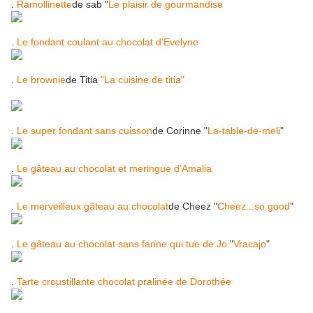
.
Ramollinette
de sab "
Le plaisir de gourmandise
.
Le fondant coulant au chocolat d'Evelyne
.
Le brownie
de Titia
"La cuisine de titia"
.
Le super fondant sans cuisson
de Corinne "
La-table-de-meli
"
.
Le gâteau au chocolat et meringue d'Amalia
.
Le merveilleux gâteau au chocolat
de Cheez "
Cheez...so good
"
.
Le gâteau au chocolat sans farine qui tue de Jo
"
Vracajo
"
.
Tarte croustillante chocolat pralinée de Dorothée