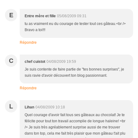
E
Entre mère et fille
05/08/2009 09:31
tu as vraiment eu du courage de tester tout ces gâteau.<br />
Bravo a toi!!!
Répondre
C
chef cuistot
04/08/2009 19:59
Je suis contente de faire partie de "tes bonnes surprises", je
suis ravie d'avoir découvert ton blog passionnant.
Répondre
L
Lihan
04/08/2009 10:18
Quel courage d'avoir fait tous ses gâteaux au chocolat! Je te
félicite pour tout ton travail accomplie de longue haleine! <br
/> Je suis très agréablement surprise aussi de me trouver
dans ton top, cela me fait très plaisir que mon gâteau t'ait plu