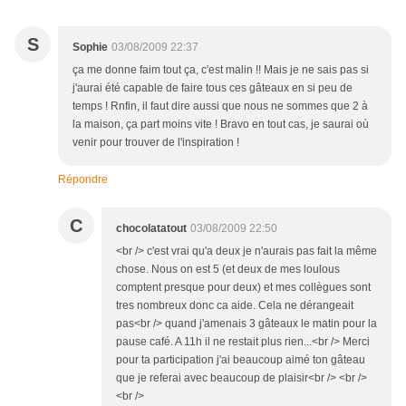
S
Sophie
03/08/2009 22:37
ça me donne faim tout ça, c'est malin !! Mais je ne sais pas si
j'aurai été capable de faire tous ces gâteaux en si peu de
temps ! Rnfin, il faut dire aussi que nous ne sommes que 2 à
la maison, ça part moins vite ! Bravo en tout cas, je saurai où
venir pour trouver de l'inspiration !
Répondre
C
chocolatatout
03/08/2009 22:50
<br /> c'est vrai qu'a deux je n'aurais pas fait la même
chose. Nous on est 5 (et deux de mes loulous
comptent presque pour deux) et mes collègues sont
tres nombreux donc ca aide. Cela ne dérangeait
pas<br /> quand j'amenais 3 gâteaux le matin pour la
pause café. A 11h il ne restait plus rien...<br /> Merci
pour ta participation j'ai beaucoup aimé ton gâteau
que je referai avec beaucoup de plaisir<br /> <br />
<br />