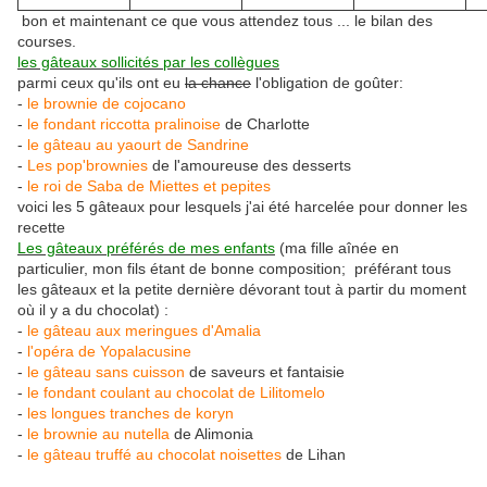
bon et maintenant ce que vous attendez tous ... le bilan des
courses.
les gâteaux sollicités par les collègues
parmi ceux qu'ils ont eu
la chance
l'obligation de goûter:
-
le brownie de cojocano
-
le fondant riccotta pralinoise
de Charlotte
-
le gâteau au yaourt de Sandrine
-
Les pop'brownies
de l'amoureuse des desserts
-
le roi de Saba de Miettes et pepites
voici les 5 gâteaux pour lesquels j'ai été harcelée pour donner les
recette
Les gâteaux préférés de mes enfants
(ma fille aînée en
particulier, mon fils étant de bonne composition; préférant tous
les gâteaux et la petite dernière dévorant tout à partir du moment
où il y a du chocolat) :
-
le gâteau aux meringues d'Amalia
-
l'opéra de Yopalacusine
-
le gâteau sans cuisson
de saveurs et fantaisie
-
le fondant coulant au chocolat de Lilitomelo
-
les longues tranches de koryn
-
le brownie au nutella
de Alimonia
-
le gâteau truffé au chocolat noisettes
de Lihan