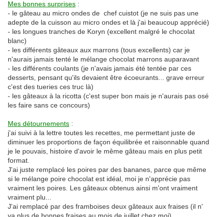
Mes bonnes surprises
:
- le gâteau au micro ondes de chef cuistot (je ne suis pas une
adepte de la cuisson au micro ondes et là j'ai beaucoup apprécié)
- les longues tranches de Koryn (excellent malgré le chocolat
blanc)
- les différents gâteaux aux marrons (tous excellents) car je
n'aurais jamais tenté le mélange chocolat marrons auparavant
- les différents coulants (je n'avais jamais été tentée par ces
desserts, pensant qu'ils devaient être écoeurants... grave erreur
c'est des tueries ces truc là)
- les gâteaux à la ricotta (c'est super bon mais je n'aurais pas osé
les faire sans ce concours)
Mes détournements
:
j'ai suivi à la lettre toutes les recettes, me permettant juste de
diminuer les proportions de façon équilibrée et raisonnable quand
je le pouvais, histoire d'avoir le même gâteau mais en plus petit
format.
J'ai juste remplacé les poires par des bananes, parce que même
si le mélange poire chocolat est idéal, moi je n'apprécie pas
vraiment les poires. Les gâteaux obtenus ainsi m'ont vraiment
vraiment plu...
J'ai remplacé par des framboises deux gâteaux aux fraises (il n'
ya plus de bonnes fraises au mois de juillet chez moi)