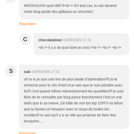
WAOUUUUH quel défi !!!<br /> En tout cas, tu vas devenir
notre blog-guide des gâteaux au chocolat !
Répondre
C
chocolatatout
03/08/2009 21:31
<br /> il y a de quoi faire je crois !<br /> <br /> <br />
S
sab
03/08/2009 17:01
oh la la je suis une fois de plus beate d'admiration!!!!! je te
remercie pour le clin d'oeil et je sais que je suis pénible avec
toi!!! c'est quand même impressionnant les quantites!!!! je suis
fière de te connaitre par blog parce franchement c'est un vrai
defis que tu as releve..j'ai hâte de voir ton top 10!!!! il va falloir
que tu fasses un bouquin avec la recpa de toutes les
recettes!!! tu sais qu'il y a un site qui propose de faire des
bouquins.....
Répondre