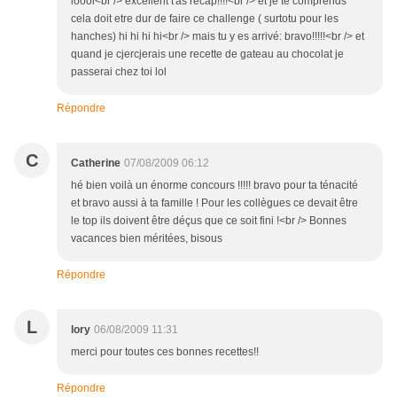
loool<br /> excellent t'as récap!!!!<br /> et je te comprends
cela doit etre dur de faire ce challenge ( surtotu pour les
hanches) hi hi hi hi<br /> mais tu y es arrivé: bravo!!!!!<br /> et
quand je cjercjerais une recette de gateau au chocolat je
passerai chez toi lol
Répondre
C
Catherine
07/08/2009 06:12
hé bien voilà un énorme concours !!!!! bravo pour ta ténacité
et bravo aussi à ta famille ! Pour les collègues ce devait être
le top ils doivent être déçus que ce soit fini !<br /> Bonnes
vacances bien méritées, bisous
Répondre
L
lory
06/08/2009 11:31
merci pour toutes ces bonnes recettes!!
Répondre