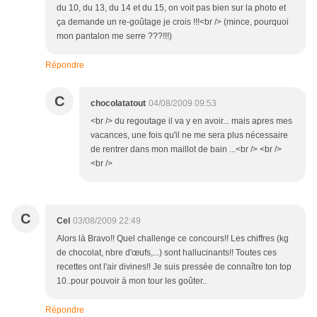
du 10, du 13, du 14 et du 15, on voit pas bien sur la photo et
ça demande un re-goûtage je crois !!!<br /> (mince, pourquoi
mon pantalon me serre ???!!!)
Répondre
C
chocolatatout
04/08/2009 09:53
<br /> du regoutage il va y en avoir... mais apres mes
vacances, une fois qu'il ne me sera plus nécessaire
de rentrer dans mon maillot de bain ...<br /> <br />
<br />
C
Cel
03/08/2009 22:49
Alors là Bravo!! Quel challenge ce concours!! Les chiffres (kg
de chocolat, nbre d'œufs,...) sont hallucinants!! Toutes ces
recettes ont l'air divines!! Je suis pressée de connaître ton top
10..pour pouvoir à mon tour les goûter..
Répondre