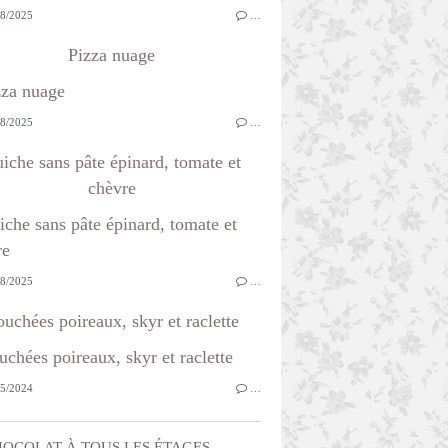
8/2025
…
Pizza nuage
8/2025
…
iche sans pâte épinard, tomate et
chèvre
8/2025
…
uchées poireaux, skyr et raclette
5/2024
…
OCOLAT À TOUS LES ÉTAGES