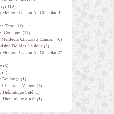
age
(18)
 Meilleur Gâteau Au Chocolat"1
he Tarte
(11)
Et Concours
(11)
 Meilleurs Chocolats Maison"
(8)
uisine De Mes Loulous
(8)
 Meilleur Gateau Au Chocolat 2"
e
(5)
x
(1)
x Boulange
(1)
x Chocolats Maison
(1)
x Thématique Salé
(1)
x Thématique Sucré
(1)