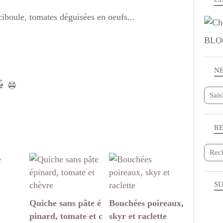
 ciboule, tomates déguisées en oeufs...
BLO
N
R
SU
Quiche sans pâte é
Bouchées poireaux,
pinard, tomate et c
skyr et raclette