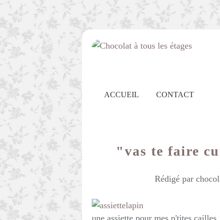
ACCUEIL
CONTACT
"vas te faire c
Rédigé par chocol
une assiette pour mes p'tites cailles