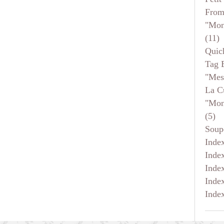
From
"mon
(11)
Quic
Tag 
"mes
La C
"mon
(5)
Soup
Inde
Inde
Inde
Inde
Inde