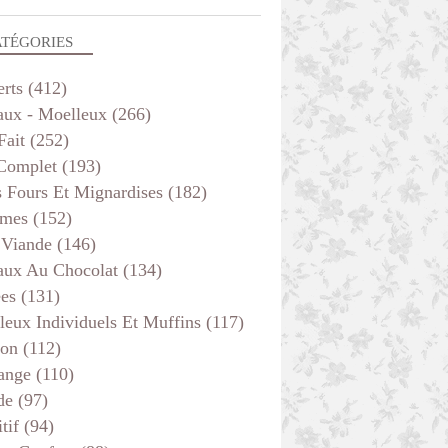
ATÉGORIES
erts
(412)
aux - Moelleux
(266)
Fait
(252)
 Complet
(193)
s Fours Et Mignardises
(182)
mes
(152)
 Viande
(146)
aux Au Chocolat
(134)
ées
(131)
leux Individuels Et Muffins
(117)
son
(112)
ange
(110)
de
(97)
tif
(94)