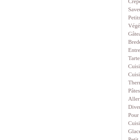
Crep
Saveu
Petit
Végé
Gâte
Bred
Entr
Tarte
Cuis
Cuis
Ther
Pâtes
Aller
Dive
Pour
Cuis
Glace
Petit