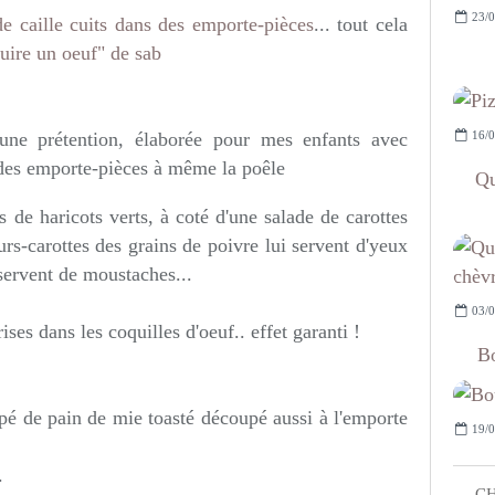
23/0
e caille cuits dans des emporte-pièces
... tout cela
cuire un oeuf" de sab
16/0
cune prétention, élaborée pour mes enfants avec
 des emporte-pièces à même la poêle
Qu
ts de haricots verts, à coté d'une salade de carottes
urs-carottes des grains de poivre lui servent d'yeux
 servent de moustaches...
03/0
ses dans les coquilles d'oeuf.. effet garanti !
Bo
apé de pain de mie toasté découpé aussi à l'emporte
19/0
.
CH