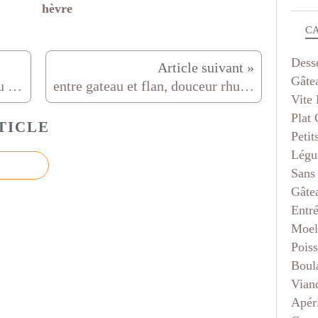
hèvre
C
Dess
Gâte
Filet mignon de porc flambé au cognac
entre gateau et flan, douceur rhum-coco...
Vite 
Plat
TICLE
Petit
Légu
Sans
Gâte
Entr
Moel
Pois
Boul
Vian
Apéri