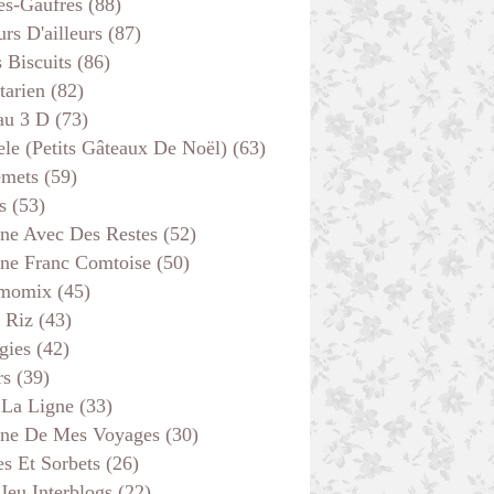
es-Gaufres
(88)
rs D'ailleurs
(87)
s Biscuits
(86)
tarien
(82)
au 3 D
(73)
ele (petits Gâteaux De Noël)
(63)
emets
(59)
s
(53)
ine Avec Des Restes
(52)
ine Franc Comtoise
(50)
momix
(45)
 Riz
(43)
gies
(42)
rs
(39)
 La Ligne
(33)
ine De Mes Voyages
(30)
s Et Sorbets
(26)
 Jeu Interblogs
(22)